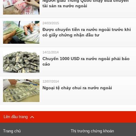
Người giàu Trung Quốc chạy đua chuyển
tài sản ra nước ngoài
24/03/2015
Được chuyển tiền ra nước ngoài trước khi
có giấy chứng nhận đầu tư
14/11/2014
Chuyển 1000 USD ra nước ngoài phải báo
cáo
12/07/2014
Ngoại tệ chảy chui ra nước ngoài
Lên đầu trang
Trang chủ
Thị trường chứng khoán