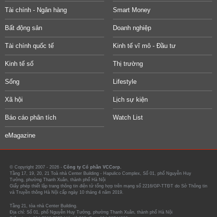
Tài chính - Ngân hàng
Smart Money
Bất động sản
Doanh nghiệp
Tài chính quốc tế
Kinh tế vĩ mô - Đầu tư
Kinh tế số
Thị trường
Sống
Lifestyle
Xã hội
Lịch sự kiện
Báo cáo phân tích
Watch List
eMagazine
© Copyright 2007 - 2026 -
Công ty Cổ phần VCCorp.
Tầng 17, 19, 20, 21 Toà nhà Center Building - Hapulico Complex, Số 01, phố Nguyễn Huy
Tưởng, phường Thanh Xuân, thành phố Hà Nội
Giấy phép thiết lập trang thông tin điện tử tổng hợp trên mạng số 2216/GP-TTĐT do Sở Thông tin
và Truyền thông Hà Nội cấp ngày 10 tháng 4 năm 2019.
Tầng 21, tòa nhà Center Building.
Địa chỉ: Số 01, phố Nguyễn Huy Tưởng, phường Thanh Xuân, thành phố Hà Nội