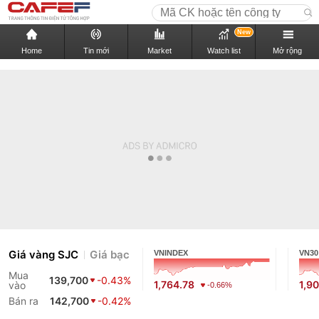
New
Home
Tin mới
Market
Watch list
Mở rộng
Giá vàng SJC
Giá bạc
VNINDEX
VN30
Mua
139,700
-0.43%
1,764.78
1,9
vào
-0.66%
Bán ra
142,700
-0.42%