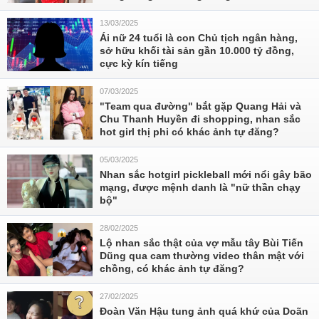
13/03/2025
Ái nữ 24 tuổi là con Chủ tịch ngân hàng,
sở hữu khối tài sản gần 10.000 tỷ đồng,
cực kỳ kín tiếng
07/03/2025
"Team qua đường" bắt gặp Quang Hải và
Chu Thanh Huyền đi shopping, nhan sắc
hot girl thị phi có khác ảnh tự đăng?
05/03/2025
Nhan sắc hotgirl pickleball mới nổi gây bão
mạng, được mệnh danh là "nữ thần chạy
bộ"
28/02/2025
Lộ nhan sắc thật của vợ mẫu tây Bùi Tiến
Dũng qua cam thường video thân mật với
chồng, có khác ảnh tự đăng?
27/02/2025
Đoàn Văn Hậu tung ảnh quá khứ của Doãn