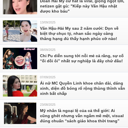
Doãn Hải My cứ hát là viral, giọng ngọt lịm,
netizen gật gù: "Kiếp này Văn Hậu nhặt
được kho báu"
13/09/2025
Văn Hậu-Hải My sau 2 năm cưới: Dọn về
biệt thự chục tỷ, nhan sắc ngày càng
thăng hạng đủ thấy hạnh phúc cỡ nào!
08/09/2025
Chi Pu diễn sung tới nỗi mẻ cả răng, sự cố
“ối dồi ôi” nhất sự nghiệp là đây chứ đâu!
07/09/2025
Ái nữ MC Quyền Linh khoe chân dài, dáng
xinh, diện đồ bóng rổ rộng thùng thình vẫn
xinh bất chấp
23/08/2025
Mỹ nhân là ngoại lệ của cả thế giới: Ai
cũng ghét nhưng vẫn ngắm mê mệt, visual
đúng chuẩn “sách giáo khoa thời trang”