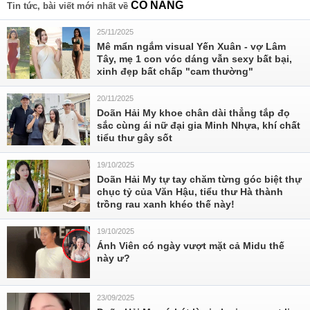
CÔ NÀNG
Tin tức, bài viết mới nhất về
25/11/2025
Mê mẩn ngắm visual Yến Xuân - vợ Lâm
Tây, mẹ 1 con vóc dáng vẫn sexy bất bại,
xinh đẹp bất chấp "cam thường"
20/11/2025
Doãn Hải My khoe chân dài thẳng tắp đọ
sắc cùng ái nữ đại gia Minh Nhựa, khí chất
tiểu thư gây sốt
19/10/2025
Doãn Hải My tự tay chăm từng góc biệt thự
chục tỷ của Văn Hậu, tiểu thư Hà thành
trồng rau xanh khéo thế này!
19/10/2025
Ánh Viên có ngày vượt mặt cả Midu thế
này ư?
23/09/2025