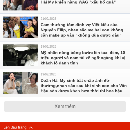
Hải My khiến nàng WAG "xấu hổ quá"
21/02/2025
Cam thường tóm dính vợ Việt kiều của
Nguyễn Filip, nhan sắc mẹ hai con không
cần make up vẫn “không đùa được đâu"
19/02/2025
Mỹ nhân nóng bỏng bước lên taxi đêm, 10
triệu người và nam tài xế ngỡ ngàng khi vị
khách lộ danh tính
19/02/2025
Doãn Hải My xinh bất chấp ảnh đời
thường,nhan sắc sau khi sinh con cho Văn
Hậu còn được khen hơn thời thi hoa hậu
Xem thêm
Lên đầu trang