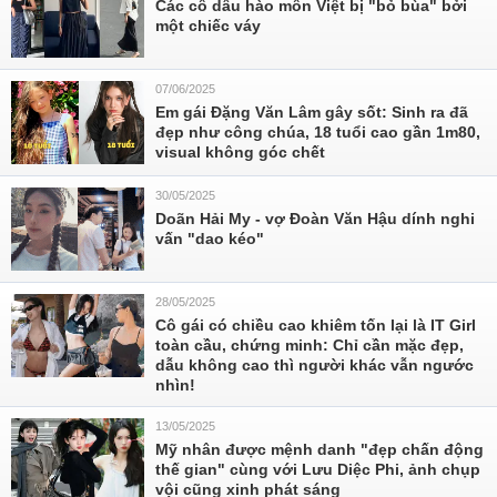
Các cô dâu hào môn Việt bị "bỏ bùa" bởi
một chiếc váy
07/06/2025
Em gái Đặng Văn Lâm gây sốt: Sinh ra đã
đẹp như công chúa, 18 tuổi cao gần 1m80,
visual không góc chết
30/05/2025
Doãn Hải My - vợ Đoàn Văn Hậu dính nghi
vấn "dao kéo"
28/05/2025
Cô gái có chiều cao khiêm tốn lại là IT Girl
toàn cầu, chứng minh: Chỉ cần mặc đẹp,
dẫu không cao thì người khác vẫn ngước
nhìn!
13/05/2025
Mỹ nhân được mệnh danh "đẹp chấn động
thế gian" cùng với Lưu Diệc Phi, ảnh chụp
vội cũng xinh phát sáng