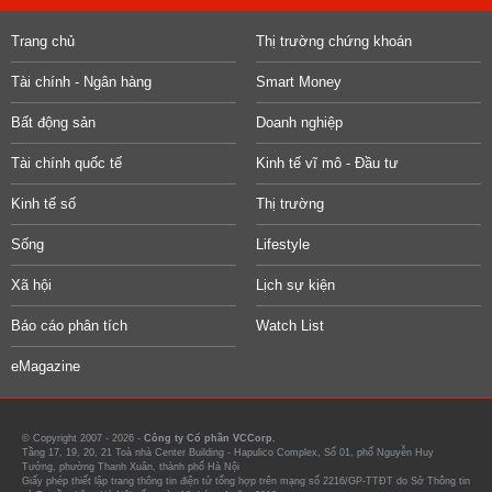
Trang chủ
Thị trường chứng khoán
Tài chính - Ngân hàng
Smart Money
Bất động sản
Doanh nghiệp
Tài chính quốc tế
Kinh tế vĩ mô - Đầu tư
Kinh tế số
Thị trường
Sống
Lifestyle
Xã hội
Lịch sự kiện
Báo cáo phân tích
Watch List
eMagazine
© Copyright 2007 - 2026 -
Công ty Cổ phần VCCorp.
Tầng 17, 19, 20, 21 Toà nhà Center Building - Hapulico Complex, Số 01, phố Nguyễn Huy
Tưởng, phường Thanh Xuân, thành phố Hà Nội
Giấy phép thiết lập trang thông tin điện tử tổng hợp trên mạng số 2216/GP-TTĐT do Sở Thông tin