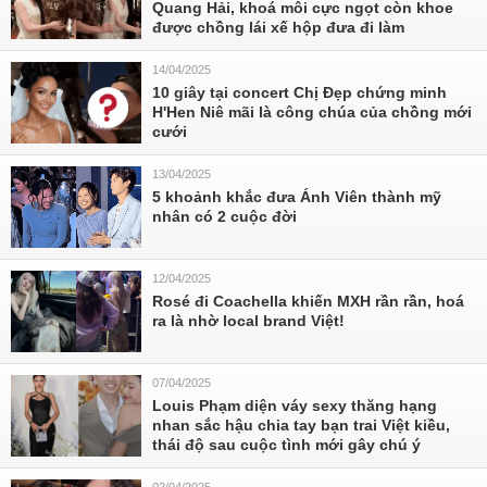
Quang Hải, khoá môi cực ngọt còn khoe
được chồng lái xế hộp đưa đi làm
14/04/2025
10 giây tại concert Chị Đẹp chứng minh
H'Hen Niê mãi là công chúa của chồng mới
cưới
13/04/2025
5 khoảnh khắc đưa Ánh Viên thành mỹ
nhân có 2 cuộc đời
12/04/2025
Rosé đi Coachella khiến MXH rần rần, hoá
ra là nhờ local brand Việt!
07/04/2025
Louis Phạm diện váy sexy thăng hạng
nhan sắc hậu chia tay bạn trai Việt kiều,
thái độ sau cuộc tình mới gây chú ý