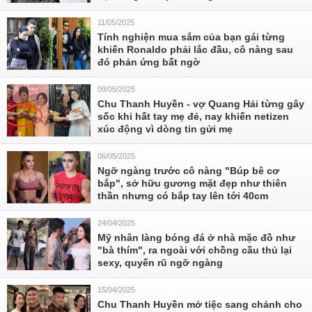
11/05/2025
Tính nghiện mua sắm của bạn gái từng
khiến Ronaldo phải lắc đầu, cô nàng sau
đó phản ứng bất ngờ
09/05/2025
Chu Thanh Huyền - vợ Quang Hải từng gây
sốc khi hất tay mẹ đẻ, nay khiến netizen
xúc động vì dòng tin gửi mẹ
06/05/2025
Ngỡ ngàng trước cô nàng "Búp bê cơ
bắp", sở hữu gương mặt đẹp như thiên
thần nhưng có bắp tay lên tới 40cm
24/04/2025
Mỹ nhân làng bóng đá ở nhà mặc đồ như
"bà thím", ra ngoài với chồng cầu thủ lại
sexy, quyến rũ ngỡ ngàng
15/04/2025
Chu Thanh Huyền mở tiệc sang chảnh cho