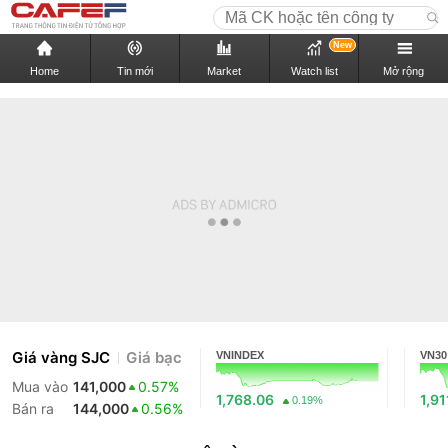
New
Home
Tin mới
Market
Watch list
Mở rộng
Giá vàng SJC
Giá bạc
VNINDEX
VN30
Mua vào
141,000
0.57%
1,768.06
1,91
0.19%
Bán ra
144,000
0.56%