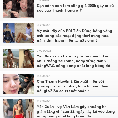
02/04/2025
Cận cảnh con tôm sống giá 200k gây ra cú
sốc của Thạch Trang ở Ý
28/03/2025
Vợ mẫu tây của Bùi Tiến Dũng bỗng vắng
mặt trong các hoạt động thời trang nửa
năm, tình trạng hiện tại gây chú ý
27/03/2025
Yến Xuân - vợ Lâm Tây tự tin diện bikini
chỉ 1 tháng sau sinh, body xứng danh
nàngWAG nóng bỏng nhất làng bóng đá
19/03/2025
Chu Thanh Huyền 2 lần xuất hiện với
gương mặt nhợt nhạt, lộ rõ khuyết điểm,
nói gì về ồn ào PR bất chấp?
13/03/2025
Yến Xuân - vợ Văn Lâm gây choáng khi
giảm 11kg chỉ sau 22 ngày, lấy lại vóc dáng
nóng bỏng nhất làng bóng đá