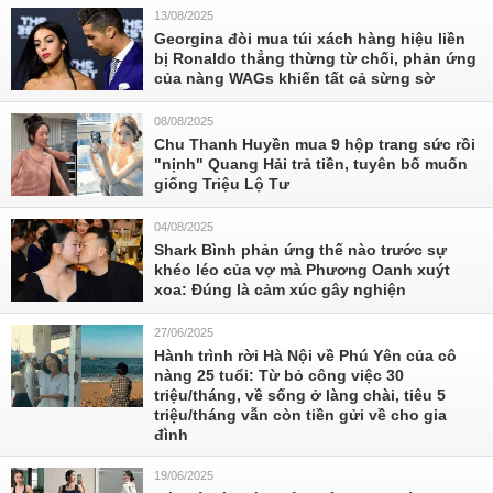
13/08/2025
Georgina đòi mua túi xách hàng hiệu liền
bị Ronaldo thẳng thừng từ chối, phản ứng
của nàng WAGs khiến tất cả sừng sờ
08/08/2025
Chu Thanh Huyền mua 9 hộp trang sức rồi
"nịnh" Quang Hải trả tiền, tuyên bố muốn
giống Triệu Lộ Tư
04/08/2025
Shark Bình phản ứng thế nào trước sự
khéo léo của vợ mà Phương Oanh xuýt
xoa: Đúng là cảm xúc gây nghiện
27/06/2025
Hành trình rời Hà Nội về Phú Yên của cô
nàng 25 tuổi: Từ bỏ công việc 30
triệu/tháng, về sống ở làng chài, tiêu 5
triệu/tháng vẫn còn tiền gửi về cho gia
đình
19/06/2025