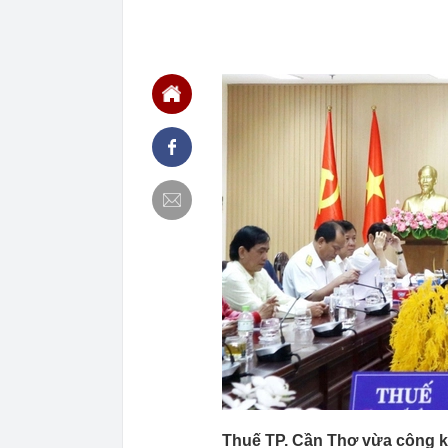
15:11
Không chỉ dừng
đốc Samsung V
Nam
15:11
Rất nhanh: Nh
Hoà Phát đã 
15:07
Hải Phòng: Ng
giao dịch và t
15:06
Google khai tử
mặc định
15:05
Bị ốm trùng n
15:03
Chiều ngày 6/
DOJI, Phú Quý
15:02
Khói vẫn âm ỉ
kiến hàng hóa 
15:00
Châu Á đang c
mạnh có thể là
14:59
Bát mì 50.000
vẹn 11 bàn, b
14:57
Căn hộ mới mở
Thuế TP. Cần Thơ vừa công kh