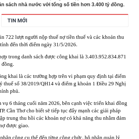
n sách nhà nước với tổng số tiền hơn 3.400 tỷ đồng.
TIN MỚI
in 722 lượt người nộp thuế nợ tiền thuế và các khoản thu
tính đến thời điểm ngày 31/5/2026.
 hợp trong danh sách được công khai là 3.403.952.834.871
 đồng.
ng khai là các trường hợp trên vi phạm quy định tại điểm
lý thuế số 38/2019/QH14 và điểm g khoản 1 Điều 29 Nghị
hính phủ.
m vụ 6 tháng cuối năm 2026, bên cạnh việc triển khai đồng
TP. Cần Thơ cho biết sẽ tiếp tục đẩy mạnh các giải pháp
 tập trung thu hồi các khoản nợ có khả năng thu nhằm đảm
 nợ được giao.
 phân công cụ thể đến từng công chức, bộ phận quản lý