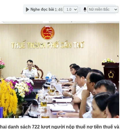
 lại ở vị thế là nhà đầu tư FDI lớn nhất, Phó Tổng Giám
1:46
Nghe đọc bài
iệt Nam tiết lộ loạt kế hoạch dành cho thế hệ trẻ Việt
à máy 10.000 tỷ đồng sản xuất thép ray đường sắt của
hoàn thành hơn 50% khối lượng xây dựng
ười dân vừa chuyển khoản với nội dung sau cần lưu lại
rình báo công an gần nhất
 Google Assistant từ tháng 9, Gemini sẽ trở thành trợ lý
gày nghỉ phép năm, có được chế độ ốm đau?
8, giá vàng miếng, vàng nhẫn tại SJC, Bảo Tín Mạnh Hải,
,... quay đầu giảm
 sau vụ cháy chợ Biên Hòa: Tiểu thương thất thần chứng
bị thiêu rụi, trắng tay chỉ sau một đêm
ăng mình đối phó bão Dolphin: Dự báo sức gió cực
m lật xe tải, hàng loạt chuyến bay bị hủy
 đồng khiến Tom Holland và Zendaya quay lại 2 lần: Vỏn
í mật nằm ở loại sốt "cắm đũa không đổ"
 bán ở Hà Nội ngày càng đắt đỏ, giao dịch ra sao?
ai danh sách 722 lượt người nộp thuế nợ tiền thuế và