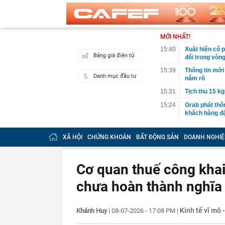
MỚI NHẤT!
15:40
Xuất hiện cổ p
Bảng giá điện tử
đôi trong vòn
15:39
Thông tin mới
Danh mục đầu tư
nắm rõ
15:31
Tịch thu 15 kg
15:24
Grab phát thô
khách hàng đặ
15:24
Đại biểu Quốc
tuyến đường V
XÃ HỘI
CHỨNG KHOÁN
BẤT ĐỘNG SẢN
DOANH NGHIỆ
15:24
Nhiều người nh
15:20
Mất tích 35 gi
Cơ quan thuế công khai
lặng: Lý do k
chưa hoàn thành nghĩa 
15:19
Xuất hiện chiê
trong tài kho
15:18
4 thói quen k
Kinh tế vĩ mô 
Khánh Huy
|
08-07-2026 - 17:08 PM
|
15:16
Nam A Bank đó
động vốn quốc