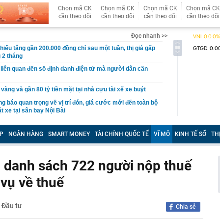
Chọn mã CK
Chọn mã CK
Chọn mã CK
Chọn mã CK
cần theo dõi
cần theo dõi
cần theo dõi
cần theo dõi
Đọc nhanh >>
hiếu tăng gần 200.000 đồng chỉ sau một tuần, thị giá gấp
g 2 tháng
 liên quan đến số định danh điện tử mà người dân cần
 vàng và gần 80 tỷ tiền mặt tại nhà cựu tài xế xe buýt
ng báo quan trọng về vị trí đón, giá cước mới đến toàn bộ
t xe tại sân bay Nội Bài
 hội đề xuất xây dựng nhà máy điện mặt trời trên dọc
ành đai 5 - Vùng Thủ đô Hà Nội
P
NGÂN HÀNG
SMART MONEY
TÀI CHÍNH QUỐC TẾ
VĨ MÔ
KINH TẾ SỐ
TH
ét tỏi vào thùng gạo hóa ra vì những lợi ích này
ờ trên núi, 2 người nghe cứu hộ gọi tên vẫn quyết im
 danh sách 722 người nộp thuế
hiến ai cũng ngã ngửa
vụ về thuế
u lừa đảo mới liên quan SIM điện thoại, lấy sạch tiền
ản ngân hàng
hi nấu canh xương cần bỏ ngay
- Đầu tư
Chia sẻ
n dòng vốn xanh từ Thụy Sĩ, nâng tổng quy mô huy
 tế gần 350 triệu USD