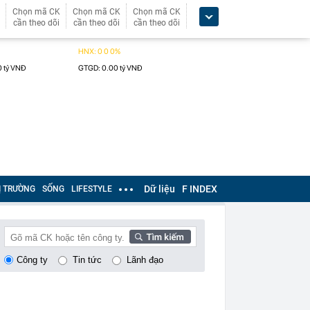
Chọn mã CK
Chọn mã CK
Chọn mã CK
cần theo dõi
cần theo dõi
cần theo dõi
Dữ liệu
F INDEX
Ị TRƯỜNG
SỐNG
LIFESTYLE
Công ty
Tin tức
Lãnh đạo