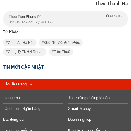
Theo Thanh Hà
Copy link
Theo
Tiền Phong
04/08/2025 22:16 (GMT +7)
Từ Khóa:
Công An Hà Nội
Khởi Tố Một Giám Đốc
Công Ty TNHH Durian
Trốn Thuế
TIN MỚI CẬP NHẬT
Lên đầu trang
Trang chủ
Thị trường chứng khoán
Tài chính - Ngân hàng
Smart Money
Bất động sản
Doanh nghiệp
Tài chính quốc tế
Kinh tế vĩ mô - Đầu tư