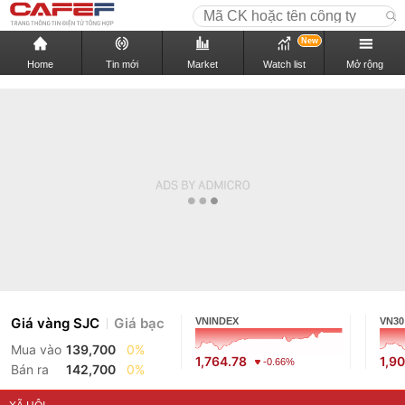
New
Home
Tin mới
Market
Watch list
Mở rộng
Giá vàng SJC
Giá bạc
VNINDEX
VN30
Mua vào
139,700
0%
1,764.78
1,9
-0.66%
Bán ra
142,700
0%