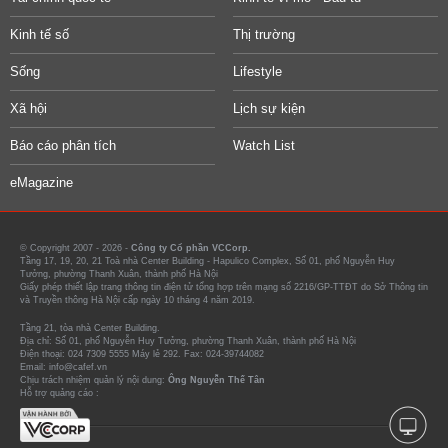
Kinh tế số
Thị trường
Sống
Lifestyle
Xã hội
Lịch sự kiện
Báo cáo phân tích
Watch List
eMagazine
© Copyright 2007 - 2026 -
Công ty Cổ phần VCCorp.
Tầng 17, 19, 20, 21 Toà nhà Center Building - Hapulico Complex, Số 01, phố Nguyễn Huy
Tưởng, phường Thanh Xuân, thành phố Hà Nội
Giấy phép thiết lập trang thông tin điện tử tổng hợp trên mạng số 2216/GP-TTĐT do Sở Thông tin
và Truyền thông Hà Nội cấp ngày 10 tháng 4 năm 2019.
Tầng 21, tòa nhà Center Building.
Địa chỉ: Số 01, phố Nguyễn Huy Tưởng, phường Thanh Xuân, thành phố Hà Nội
Điện thoại: 024 7309 5555 Máy lẻ 292. Fax: 024-39744082
Email: info@cafef.vn
Chịu trách nhiệm quản lý nội dung:
Ông Nguyễn Thế Tân
Hỗ trợ quảng cáo :