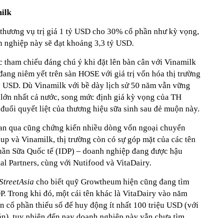
ilk
thương vụ trị giá 1 tỷ USD cho 30% cổ phần như kỳ vọng,
h nghiệp này sẽ đạt khoảng 3,3 tỷ USD.
c tham chiếu đáng chú ý khi đặt lên bàn cân với Vinamilk
ang niêm yết trên sàn HOSE với giá trị vốn hóa thị trường
 USD. Dù Vinamilk với bề dày lịch sử 50 năm vẫn vững
a lớn nhất cả nước, song mức định giá kỳ vọng của TH
uổi quyết liệt của thương hiệu sữa sinh sau đẻ muộn này.
ian qua cũng chứng kiến nhiều dòng vốn ngoại chuyển
up và Vinamilk, thị trường còn có sự góp mặt của các tên
hần Sữa Quốc tế (IDP) – doanh nghiệp đang được hậu
l Partners, cùng với Nutifood và VitaDairy.
StreetAsia
cho biết quỹ Growtheum hiện cũng đang tìm
. Trong khi đó, một cái tên khác là VitaDairy vào năm
 cổ phần thiểu số để huy động ít nhất 100 triệu USD (với
án), tuy nhiên đến nay doanh nghiệp này vẫn chưa tìm