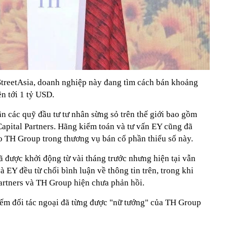
StreetAsia, doanh nghiệp này đang tìm cách bán khoảng
ên tới 1 tỷ USD.
n các quỹ đầu tư tư nhân sừng sỏ trên thế giới bao gồm
pital Partners. Hãng kiểm toán và tư vấn EY cũng đã
o TH Group trong thương vụ bán cổ phần thiểu số này.
ã được khởi động từ vài tháng trước nhưng hiện tại vẫn
 EY đều từ chối bình luận về thông tin trên, trong khi
rtners và TH Group hiện chưa phản hồi.
kiếm đối tác ngoại đã từng được "nữ tướng" của TH Group