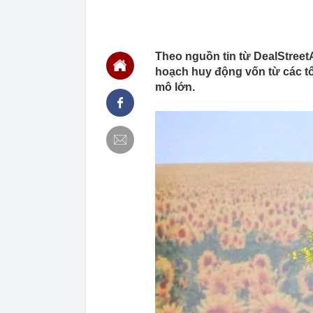
09:59
Giá vàng vọt l
tục "gom hàn
09:59
Nhà phố 100 m
Theo nguồn tin từ DealStree
09:57
Mỹ nhân ghê 
hoạch huy động vốn từ các t
sau biến cố, 
mô lớn.
09:53
Đang thu gom 
tỷ đồng và cái
09:52
Có nên rút tiề
09:52
Khám xét, bắt
đồng tiền bán
09:49
Giá vàng miến
Tín Minh Châu,
09:42
Tổng Giám đốc
57.600 tỷ đồn
09:42
Động lực từ 
09:40
Thừa điện sạ
“xả bỏ", mở n