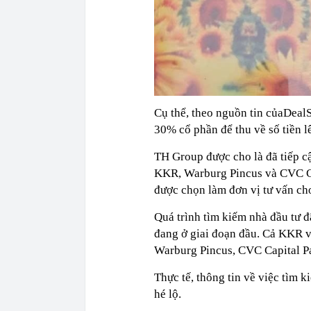
Cụ thể, theo nguồn tin củaDeal
30% cổ phần để thu về số tiền l
TH Group được cho là đã tiếp cậ
KKR, Warburg Pincus và CVC Ca
được chọn làm đơn vị tư vấn ch
Quá trình tìm kiếm nhà đầu tư đ
đang ở giai đoạn đầu. Cả KKR và
Warburg Pincus, CVC Capital Pa
Thực tế, thông tin về việc tìm 
hé lộ.