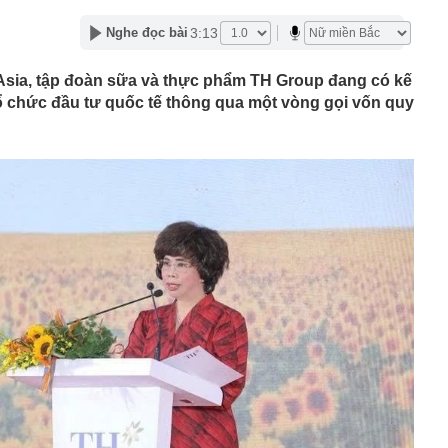
ên cao nhất gần 2 tháng, quỹ vàng lớn nhất thế giới tiếp
3:13
Nghe đọc bài
g"
2 của nghệ sĩ Quang Minh và bà xã Tăng Khánh Chi
tAsia, tập đoàn sữa và thực phẩm TH Group đang có kế
gớm nhất Hoa Cỏ May sau 25 năm: Nhan sắc thăng hạng
ổ chức đầu tư quốc tế thông qua một vòng gọi vốn quy
đẹp hơn thời mới vào nghề
rác, người phụ nữ bất ngờ nhặt được tờ vé số trúng 31
 kết
n mặt từ thẻ tín dụng?
 Phùng Hồng Huệ SN 1998 và 11 người liên quan 120 tỷ
 thuốc sinh lý nam
g, vàng nhẫn ngày 7/8 tại SJC, Bảo Tín Mạnh Hải, Bảo
 DOJI, Phú Quý,... đồng loạt giảm
 Petrovietnam yêu cầu đẩy nhanh tiến độ siêu dự án
g
1.000 dự án bất động sản được tháo gỡ vưỡng mắc
ch đủ cho cả nước dùng trong nửa năm, Trung Quốc vẫn
hà máy điện than nhiều nhất 10 năm: Vì sao?