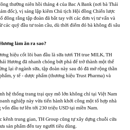
đông thường niên hồi tháng 4 của Bac A Bank (nơi bà Thái
ám đốc), vị sáng lập kiêm Chủ tịch Hội đồng Chiến lược
ổ đông rằng tập đoàn đã bắt tay với các đơn vị tư vấn và
ừ các quỹ đầu tư toàn cầu, dù thời điểm đó bà không đi sâu
i Hương làm ăn ra sao?
ơng hiệu cốt lõi ban đầu là sữa tươi TH true MILK, TH
Thái Hương đã nhanh chóng bứt phá để trở thành một thế
dừng lại ở ngành sữa, tập đoàn này sau đó đã mở rộng thần
 phẩm, y tế - dược phẩm (thương hiệu Trust Pharma) và
nh hệ thống trang trại quy mô lớn không chỉ tại Việt Nam
doanh nghiệp này vừa tiến hành khởi công một tổ hợp nhà
 vốn đầu tư lên tới 230 triệu USD tại miền Nam.
c kênh trung gian, TH Group cũng tự xây dựng chuỗi cửa
đưa sản phẩm đến tay người tiêu dùng.