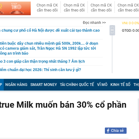
Chọn mã CK
Chọn mã CK
Chọn mã CK
Chọn mã CK
cần theo dõi
cần theo dõi
cần theo dõi
cần theo dõi
Đọc nhanh >>
chung cư phố cổ Hà Nội được đề xuất cải tạo thành cao
 tiền buộc dây chun nhiều mệnh giá 500k, 200k… ở đoạn
ó camera giám sát, Trần Ngọc Hà SN 1992 lập tức tới
ông an trình báo
o 3 con giáp cần thận trọng nhất tháng 7 Âm lịch
iểm chuẩn đại học 2026: Thí sinh cần lưu ý gì?
y" dịch vụ đóng giày dép ở Hội An: Pháp sư Việt đo chân
hành phẩm đẹp vượt sức tưởng tượng
P
NGÂN HÀNG
SMART MONEY
TÀI CHÍNH QUỐC TẾ
VĨ MÔ
KINH TẾ SỐ
TH
 bạc miếng sáng ngày 7/8 tại Ancarat, DOJI, Bảo Tín Mạnh
k,...
 true Milk muốn bán 30% cổ phần
 loại doanh nghiệp để thực hiện cơ cấu lại vốn nhà nước
iệp
 6 chị em góp tiền xây cho bố mẹ: Chi phí 1,08 tỷ đồng,
ến tất cả ngỡ ngàng
61 USD/ounce, chuyên gia dự báo 'thời của bạc' sắp tới
Chia sẻ
 triển vắc-xin mới điều trị 3 bệnh ung thư nguy hiểm