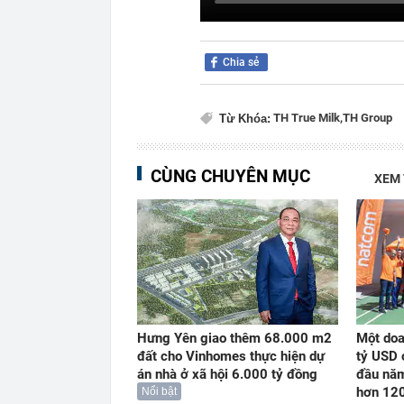
Chia sẻ
TH True Milk,
TH Group
Từ Khóa:
CÙNG CHUYÊN MỤC
XEM
Hưng Yên giao thêm 68.000 m2
Một doa
đất cho Vinhomes thực hiện dự
tỷ USD 
án nhà ở xã hội 6.000 tỷ đồng
đầu năm
hơn 12
Nổi bật