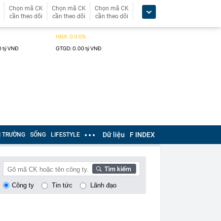
Chọn mã CK
Chọn mã CK
Chọn mã CK
cần theo dõi
cần theo dõi
cần theo dõi
Dữ liệu
F INDEX
Ị TRƯỜNG
SỐNG
LIFESTYLE
Công ty
Tin tức
Lãnh đạo