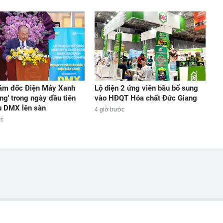
ám đốc Điện Máy Xanh
Lộ diện 2 ứng viên bầu bổ sung
ng' trong ngày đầu tiên
vào HĐQT Hóa chất Đức Giang
u DMX lên sàn
4 giờ trước
ớc