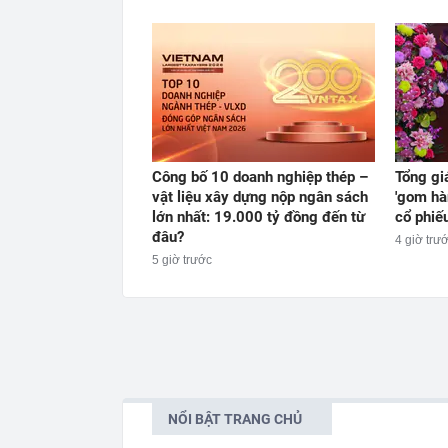
Công bố 10 doanh nghiệp thép –
Tổng gi
vật liệu xây dựng nộp ngân sách
'gom hà
lớn nhất: 19.000 tỷ đồng đến từ
cổ phiế
đâu?
4 giờ trư
5 giờ trước
NỔI BẬT TRANG CHỦ