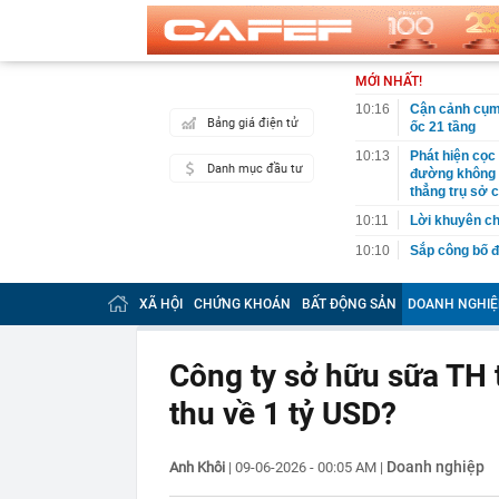
MỚI NHẤT!
10:16
Cận cảnh cụm 
Bảng giá điện tử
ốc 21 tầng
10:13
Phát hiện cọc
Danh mục đầu tư
đường không c
thẳng trụ sở c
10:11
Lời khuyên ch
10:10
Sắp công bố đ
10:05
Khách Tây "lụ
chuẩn đét, t
XÃ HỘI
CHỨNG KHOÁN
BẤT ĐỘNG SẢN
DOANH NGHIỆ
10:03
Giá bạc thỏi,
Hải, Sacomban
Công ty sở hữu sữa TH
10:02
Tiêu chí phân
tại doanh ngh
thu về 1 tỷ USD?
10:02
Căn nhà ở quê
thành quả khi
Doanh nghiệp
Anh Khôi
|
09-06-2026 - 00:05 AM
|
10:01
Giá bạc vượt 
10:00
Nga đang phát