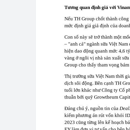
Tương quan định giá với Vinam
Nếu TH Group chốt thành công 
mức định giá giả định của doan
Con số này sẽ trở thành một mố
– "anh cả" ngành sữa Việt Nam đ
hiện dao động quanh mức 4,6 tỷ
vàng ở ngôi vị nhà sản xuất sữ
Group cho thấy tham vọng bám đ
Thị trường sữa Việt Nam thời g
dịch sôi động. Bên cạnh TH Gro
tuổi lớn khác như Công ty Cổ p
thuẫn bởi quỹ Growtheum Capita
Đáng chú ý, nguồn tin của
Deal
kiếm phương án rút vốn khỏi IDP
2023 cũng từng lên kế hoạch bán
EY làm đơn vị tư vấn cho bên b