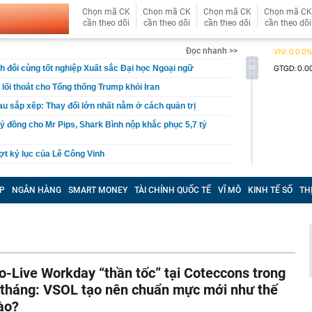
Chọn mã CK
Chọn mã CK
Chọn mã CK
Chọn mã CK
cần theo dõi
cần theo dõi
cần theo dõi
cần theo dõi
Đọc nhanh >>
nh đôi cùng tốt nghiệp Xuất sắc Đại học Ngoại ngữ
lối thoát cho Tổng thống Trump khỏi Iran
u sắp xếp: Thay đổi lớn nhất nằm ở cách quản trị
tỷ đồng cho Mr Pips, Shark Bình nộp khắc phục 5,7 tỷ
t kỷ lục của Lê Công Vinh
kiểm nghiệm được GACC chấp nhận phục vụ xuất khẩu
P
NGÂN HÀNG
SMART MONEY
TÀI CHÍNH QUỐC TẾ
VĨ MÔ
KINH TẾ SỐ
TH
: Trình duyệt mới dành riêng cho AI từ Cloudflare
ghiệp của Huấn Hoa Hồng không hoạt động tại địa chỉ
i thác cát trái phép thu lợi hàng tỷ đồng
oại bánh khách trả tiền mua lẻ nhưng người bán cương
o-Live Workday “thần tốc” tại Coteccons trong
 lý do nằm ngay trong cái tên
 tháng: VSOL tạo nên chuẩn mực mới như thế
t tâm đóng điện 14 dự án khu vực phía nam trong 5
ào?
ăm