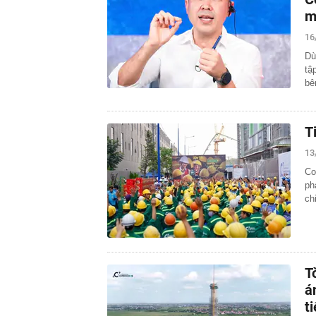
m
16
Dù
tậ
bê
T
13
Co
ph
ch
T
á
t