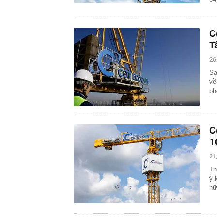
C
T
26
Sa
về
ph
C
1
21
Th
ý 
hữ