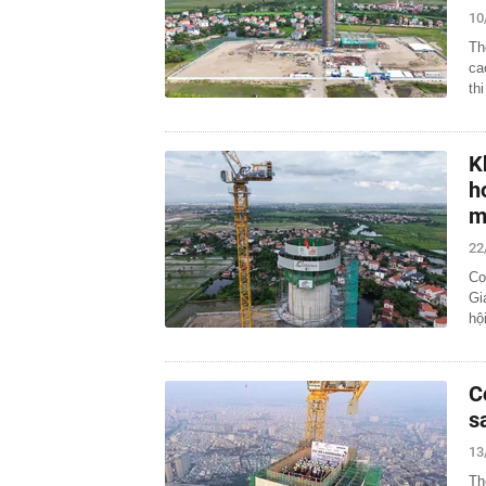
10
Th
ca
th
K
h
m
22
Co
Gi
hộ
C
s
13
Th