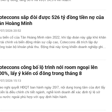
oteccons sắp đòi được 526 tỷ đồng tiền nợ của
ân Hoàng Minh
/07/2026 20:52
u biến cố của Tân Hoàng Minh năm 2022, khi tập đoàn này gặp khó khăn
 tài chính và biến động nhân sự cấp cao, Coteccons đã trích lập dự
òng toàn bộ khoản phải thu. Động thái này từng khiến doanh nghiệp ghi…
oteccons công bố lộ trình nới room ngoại lên
00%, lấy ý kiến cổ đông trong tháng 8
/07/2026 15:13
eo nghị quyết HĐQT ban hành ngày 20/7, nội dung trọng tâm của đợt lấy
kiến là điều chỉnh chi tiết ngành, nghề kinh doanh để xác định tỷ lệ sở
u nước ngoài phù hợp với quy định hiện hành.