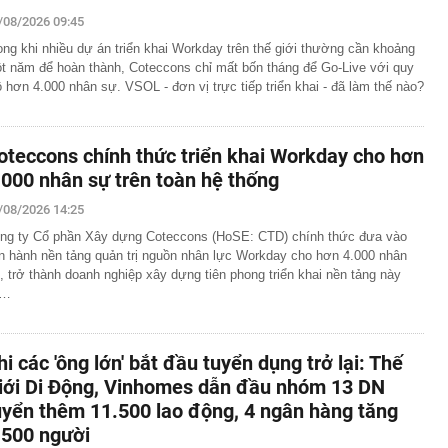
/08/2026 09:45
căn nhà, cặp vợ chồng bất ngờ đào trúng kho báu
 đời hơn 300 năm, được đấu giá gần 27 tỷ đồng
ong khi nhiều dự án triển khai Workday trên thế giới thường cần khoảng
đến 200 triệu đồng nếu người dùng tài khoản ngân hàng
t năm để hoàn thành, Coteccons chỉ mất bốn tháng để Go-Live với quy
u
 hơn 4.000 nhân sự. VSOL - đơn vị trực tiếp triển khai - đã làm thế nào?
ền Tây sông nước", cô nàng Á Khôi khiến tất cả mê mẩn
trong trẻo
 làm vỡ hộp giấy, khách sạn đòi đền 3,3 triệu đồng
oteccons chính thức triển khai Workday cho hơn
 nghỉ dưỡng sang trọng nơi tổ chức hôn lễ của Ronaldo -
.000 nhân sự trên toàn hệ thống
 gần 40 triệu đồng/đêm, có quản gia riêng và hồ bơi vô
/08/2026 14:25
g thái không ngờ với nền kinh tế 23.000 tỷ USD, phá vỡ
ng ty Cổ phần Xây dựng Coteccons (HoSE: CTD) chính thức đưa vào
 chục năm
n hành nền tảng quản trị nguồn nhân lực Workday cho hơn 4.000 nhân
, trở thành doanh nghiệp xây dựng tiên phong triển khai nền tảng này
hẩn cấp bảo mẫu Triệu Thị Tâm SN 1971
i…
õi sát tiến độ giải ngân vốn đầu tư công
a thực hiện nghĩa vụ tài chính, cư dân bị 'treo' sổ hồng
hi các 'ông lớn' bắt đầu tuyển dụng trở lại: Thế
iới Di Động, Vinhomes dẫn đầu nhóm 13 DN
uyển thêm 11.500 lao động, 4 ngân hàng tăng
.500 người