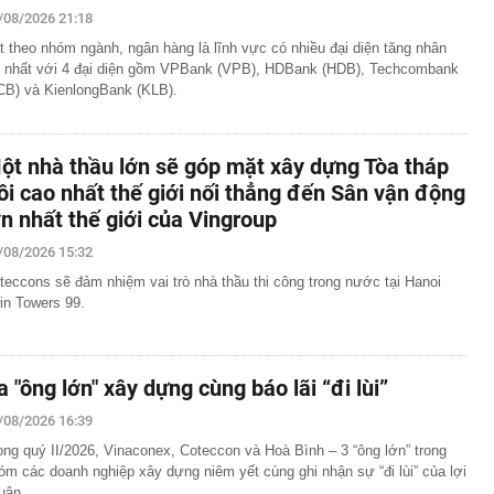
/08/2026 21:18
t theo nhóm ngành, ngân hàng là lĩnh vực có nhiều đại diện tăng nhân
 nhất với 4 đại diện gồm VPBank (VPB), HDBank (HDB), Techcombank
CB) và KienlongBank (KLB).
ột nhà thầu lớn sẽ góp mặt xây dựng Tòa tháp
ôi cao nhất thế giới nối thẳng đến Sân vận động
ớn nhất thế giới của Vingroup
/08/2026 15:32
teccons sẽ đảm nhiệm vai trò nhà thầu thi công trong nước tại Hanoi
in Towers 99.
a "ông lớn" xây dựng cùng báo lãi “đi lùi”
/08/2026 16:39
ong quý II/2026, Vinaconex, Coteccon và Hoà Bình – 3 “ông lớn” trong
óm các doanh nghiệp xây dựng niêm yết cùng ghi nhận sự “đi lùi” của lợi
uận.