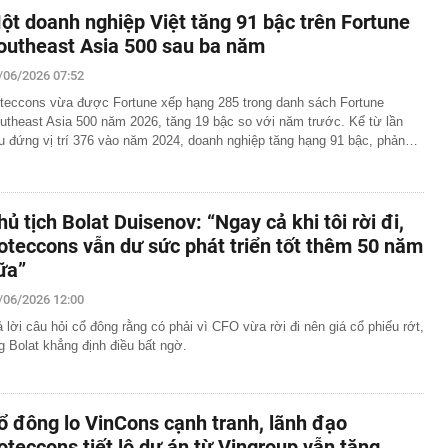
ột doanh nghiệp Việt tăng 91 bậc trên Fortune
outheast Asia 500 sau ba năm
/06/2026 07:52
teccons vừa được Fortune xếp hạng 285 trong danh sách Fortune
utheast Asia 500 năm 2026, tăng 19 bậc so với năm trước. Kể từ lần
u đứng vị trí 376 vào năm 2024, doanh nghiệp tăng hạng 91 bậc, phản…
hủ tịch Bolat Duisenov: “Ngay cả khi tôi rời đi,
oteccons vẫn dư sức phát triển tốt thêm 50 năm
ữa”
/06/2026 12:00
ả lời câu hỏi cổ đông rằng có phải vì CFO vừa rời đi nên giá cổ phiếu rớt,
g Bolat khẳng định điều bất ngờ.
ổ đông lo VinCons cạnh tranh, lãnh đạo
oteccons tiết lộ dự án từ Vingroup vẫn tăng