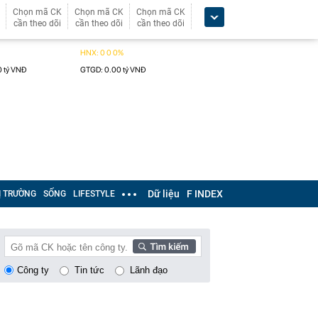
Chọn mã CK
Chọn mã CK
Chọn mã CK
cần theo dõi
cần theo dõi
cần theo dõi
Dữ liệu
F INDEX
Ị TRƯỜNG
SỐNG
LIFESTYLE
Công ty
Tin tức
Lãnh đạo