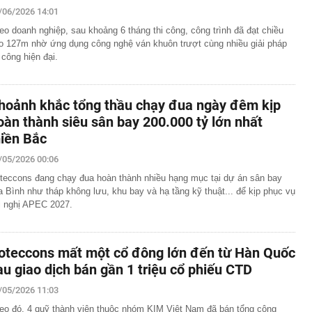
/06/2026 14:01
eo doanh nghiệp, sau khoảng 6 tháng thi công, công trình đã đạt chiều
o 127m nhờ ứng dụng công nghệ ván khuôn trượt cùng nhiều giải pháp
i công hiện đại.
hoảnh khắc tổng thầu chạy đua ngày đêm kịp
oàn thành siêu sân bay 200.000 tỷ lớn nhất
iền Bắc
/05/2026 00:06
teccons đang chạy đua hoàn thành nhiều hạng mục tại dự án sân bay
a Bình như tháp không lưu, khu bay và hạ tầng kỹ thuật... để kịp phục vụ
i nghị APEC 2027.
oteccons mất một cổ đông lớn đến từ Hàn Quốc
au giao dịch bán gần 1 triệu cổ phiếu CTD
/05/2026 11:03
eo đó, 4 quỹ thành viên thuộc nhóm KIM Việt Nam đã bán tổng cộng