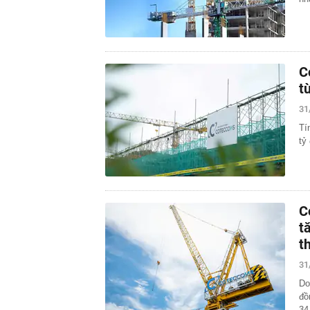
C
t
31
Tí
tỷ
C
t
t
31
Do
đồ
34