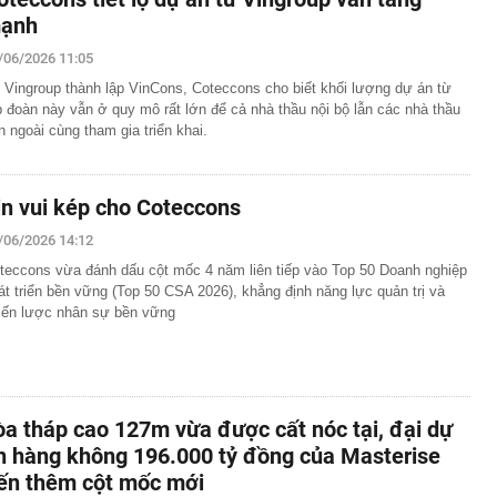
ạnh
/06/2026 11:05
 Vingroup thành lập VinCons, Coteccons cho biết khối lượng dự án từ
p đoàn này vẫn ở quy mô rất lớn để cả nhà thầu nội bộ lẫn các nhà thầu
n ngoài cùng tham gia triển khai.
in vui kép cho Coteccons
/06/2026 14:12
teccons vừa đánh dấu cột mốc 4 năm liên tiếp vào Top 50 Doanh nghiệp
át triển bền vững (Top 50 CSA 2026), khẳng định năng lực quản trị và
iến lược nhân sự bền vững
òa tháp cao 127m vừa được cất nóc tại, đại dự
n hàng không 196.000 tỷ đồng của Masterise
iến thêm cột mốc mới