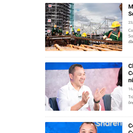
M
S
23
Co
So
đầ
C
C
n
16
Tr
ôn
C
C