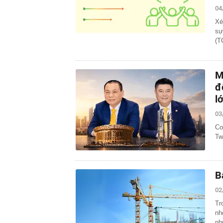
04
Xé
sự
(T
M
đ
l
03
Co
Tw
B
02
Tr
nh
nh