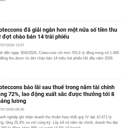
oteccons đã giải ngân hơn một nửa số tiền thu
ừ đợt chào bán 14 trái phiếu
/07/2026 12:57
nh đến ngày 30/6/2026, Coteccons chi hơn 783,6 tỷ đồng trong số 1.400
 đồng thu được từ đợt chào bán 14 triệu trái phiếu hồi đầu năm 2026.
oteccons báo lãi sau thuế trong năm tài chính
ăng 72%, lao động xuất sắc được thưởng tới 8
háng lương
/07/2026 08:30
anh nghiệp ghi nhận doanh thu thuần hợp nhất quý IV đạt 10.471 tỷ
ng, tăng 25,4% so với cùng kỳ. Lũy kế cả năm tài chính, doanh thu đạt
.340 tỷ đồng, tăng 38% và vượt 14,5% kế hoạch.