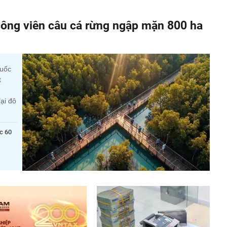
ông viên câu cá rừng ngập mặn 800 ha
quốc
t
ại đô
c 60