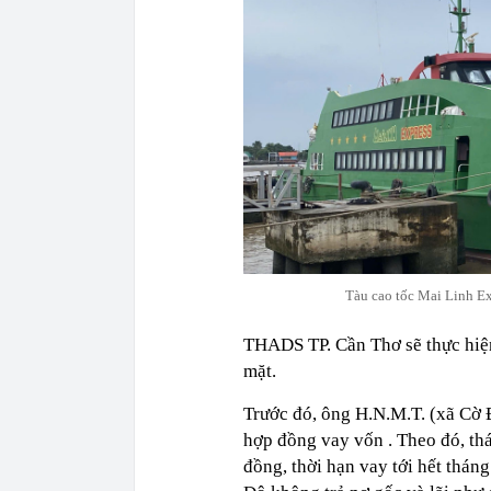
Tàu cao tốc Mai Linh E
THADS TP. Cần Thơ sẽ thực hiện
mặt.
Trước đó, ông H.N.M.T. (xã Cờ 
hợp đồng vay vốn . Theo đó, th
đồng, thời hạn vay tới hết thán