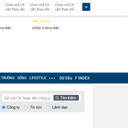
Chọn mã CK
Chọn mã CK
Chọn mã CK
cần theo dõi
cần theo dõi
cần theo dõi
Dữ liệu
F INDEX
Ị TRƯỜNG
SỐNG
LIFESTYLE
Công ty
Tin tức
Lãnh đạo