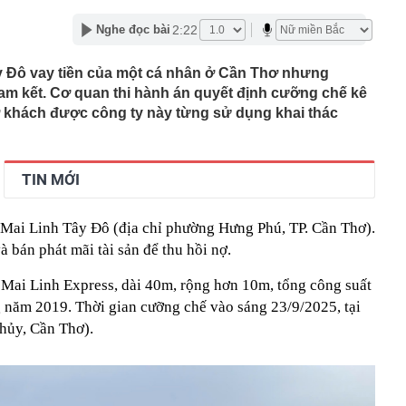
97 bỗng gây sốt MXH vì nữ sinh được lên trang bìa quá
i cô gái này giờ đã là Tiến sĩ, giảng viên ĐH!
2:22
Nghe đọc bài
Trọng SN 2000 và 29 người trong chuyên án phức tạp,
iữ đặc biệt lớn
y Đô vay tiền của một cá nhân ở Cần Thơ nhưng
tốc, Nga không đứng yên: Cuộc đua ai nhanh hơn đang
cam kết. Cơ quan thi hành án quyết định cưỡng chế kê
 mặt trận khác
hở khách được công ty này từng sử dụng khai thác
thử đường sắt gần 9.000 tỷ ở Phú Quốc?
ng Thanh vừa công bố thay đổi lớn
ảo hiểm đầu tư cổ phiếu lãi, lỗ ra sao?
TIN MỚI
trả nợ nhanh, không tiêu cho bản thân: 5 điều tưởng
hưa chắc tốt
 Mai Linh Tây Đô (địa chỉ phường Hưng Phú, TP. Cần Thơ).
tỷ đồng trong phiên cuối tuần, tự doanh CTCK "xả" mã
à bán phát mãi tài sản để thu hồi nợ.
t?
n ở Chernigovka, 5 lữ đoàn Kiev rút lui - Hàng trăm tên
ốc Mai Linh Express, dài 40m, rộng hơn 10m, tổng công suất
 tới Ukraine sau tuyên bố từ ông Trump
năm 2019. Thời gian cưỡng chế vào sáng 23/9/2025, tại
hỉ để rang: Ăn sống được cho là bổ thận, nấu chín lại
hủy, Cần Thơ).