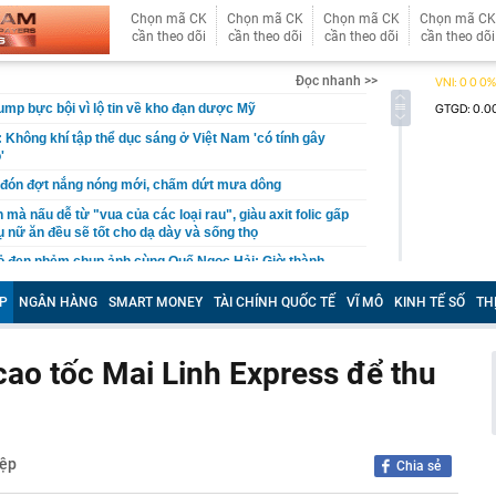
Chọn mã CK
Chọn mã CK
Chọn mã CK
Chọn mã CK
cần theo dõi
cần theo dõi
cần theo dõi
cần theo dõi
Đọc nhanh >>
ump bực bội vì lộ tin về kho đạn dược Mỹ
 Không khí tập thể dục sáng ở Việt Nam 'có tính gây
'
 đón đợt nắng nóng mới, chấm dứt mưa dông
mà nấu dễ từ "vua của các loại rau", giàu axit folic gấp
ụ nữ ăn đều sẽ tốt cho dạ dày và sống thọ
ỏ đen nhẻm chụp ảnh cùng Quế Ngọc Hải: Giờ thành
ứ hô tên là cả nước mong có bàn thắng
P
NGÂN HÀNG
SMART MONEY
TÀI CHÍNH QUỐC TẾ
VĨ MÔ
KINH TẾ SỐ
TH
2,5 kg vàng trị giá gần 311 tỷ đồng ngay trên một chiếc
ng Quốc
 bất ngờ lớn: Nhược điểm chính sẽ sớm trở thành dĩ
cao tốc Mai Linh Express để thu
h nổi tiếng sau một đêm
t định giá đất, bất động sản có hạ nhiệt?
tuyên bố sẽ xây 10.000 trạm đổi pin ô tô điện vào năm
iệp
Chia sẻ
1 triệu xe mỗi ngày chỉ với 3 phút