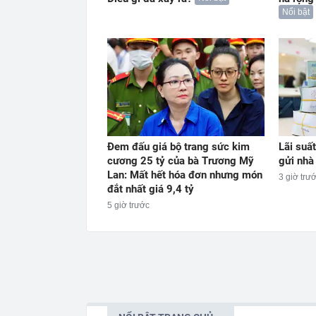
Nổi bật
Đem đấu giá bộ trang sức kim
Lãi suấ
cương 25 tỷ của bà Trương Mỹ
gửi nhà
Lan: Mất hết hóa đơn nhưng món
3 giờ trư
đắt nhất giá 9,4 tỷ
5 giờ trước