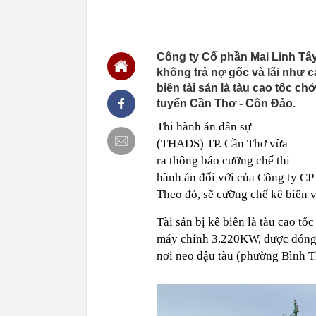
20:45
Tờ báo năm 19
xinh: Ngoài đờ
20:44
Bắt Lê Quang 
tang vật thu g
Công ty Cổ phần Mai Linh Tâ
20:43
Ukraine tăng 
không trả nợ gốc và lãi như 
diễn ra ở một
biên tài sản là tàu cao tốc c
20:38
Khi nào chạy 
tuyến Cần Thơ - Côn Đảo.
20:38
Tập đoàn Mườ
Thi hành án dân sự
20:37
Doanh nghiệp b
(THADS) TP. Cần Thơ vừa
20:35
Mua nhà sớm, 
ra thông báo cưỡng chế thi
đúng nhưng c
hành án đối với của Công ty CP
20:32
Bán ròng 600 
Theo đó, sẽ cưỡng chế kê biên v
nào mạnh nhấ
20:29
Cờ Nga kéo lê
Tài sản bị kê biên là tàu cao t
lửa không thể
máy chính 3.220KW, được đóng 
20:23
Hạt dẻ không c
giúp kiện tỳ
nơi neo đậu tàu (phường Bình T