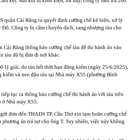
am kết. Sau khi bị khởi kiện, tới nay, công ty mới trả 200
 quận Cái Răng ra quyết định cưỡng chế kê biên, xử lý
ây Đô. Công ty bị cấm chuyển dịch, sang nhượng tàu cho
 Cái Răng thông báo cưỡng chế tàu để thi hành án vào
n tàu đã bị đưa đi nơi khác.
 lý giải, do tàu hết thời hạn đăng kiểm (ngày 25/6/2025),
ng kiểm và neo đậu tàu tại Nhà máy X55 (phường Bình
iếp tục ra thông báo cưỡng chế thi hành án với tàu trên
àu ở Nhà máy X55.
 gửi đơn đến THADS TP. Cần Thơ xin tạm hoãn cưỡng chế
n phương án trả nợ cho ông T. Tuy nhiên, việc này không