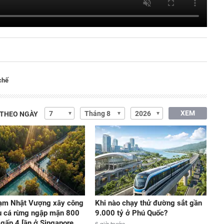
chế
XEM
 THEO NGÀY
ạm Nhật Vượng xây công
Khi nào chạy thử đường sắt gần
u cá rừng ngập mặn 800
9.000 tỷ ở Phú Quốc?
 gấp 4 lần ở Singapore