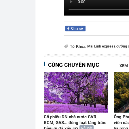
Chia sẻ
Mai Linh express,
cưỡng 
Từ Khóa:
CÙNG CHUYÊN MỤC
XEM
Cổ phiếu DN nhà nước GVR,
Ông Ph
BCM, GAS... đồng loạt tăng trần:
viên câ
Điều gì đã xảy ra?
ha rộng
Nổi bật