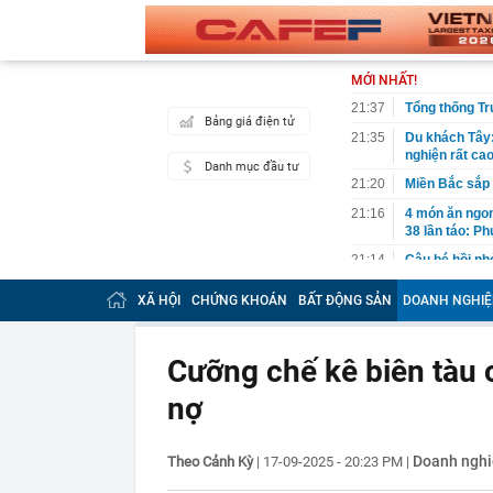
MỚI NHẤT!
21:37
Tổng thống Tr
Bảng giá điện tử
21:35
Du khách Tây:
nghiện rất cao
Danh mục đầu tư
21:20
Miền Bắc sắp
21:16
4 món ăn ngon 
38 lần táo: Ph
21:14
Cậu bé hồi nh
“ngôi sao”, c
XÃ HỘI
CHỨNG KHOÁN
BẤT ĐỘNG SẢN
DOANH NGHIỆ
21:06
Tịch thu hơn 1
xe khách Tru
21:05
Su-57 ẩn chứa
Cưỡng chế kê biên tàu 
vãng
nợ
20:52
Cô gái vô dan
20:46
Nhà nước quyế
20:45
Một 'vua pin' 
Doanh ngh
Theo Cảnh Kỳ
|
17-09-2025 - 20:23 PM
|
2028, phục vụ 