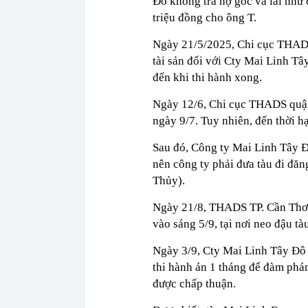
Đô không trả nợ gốc và lãi như c
triệu đồng cho ông T.
Ngày 21/5/2025, Chi cục THADS
tài sản đối với Cty Mai Linh T
đến khi thi hành xong.
Ngày 12/6, Chi cục THADS quận
ngày 9/7. Tuy nhiên, đến thời hạ
Sau đó, Công ty Mai Linh Tây Đô
nên công ty phải đưa tàu đi đă
Thủy).
Ngày 21/8, THADS TP. Cần Thơ t
vào sáng 5/9, tại nơi neo đậu t
Ngày 3/9, Cty Mai Linh Tây Đô
thi hành án 1 tháng để đàm phá
được chấp thuận.