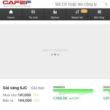
New
Home
Tin mới
Market
Watch list
Mở rộng
Giá vàng SJC
Giá bạc
VNINDEX
VN30
Mua vào
141,000
0%
1,768.06
1,91
0.19%
Bán ra
144,000
0%