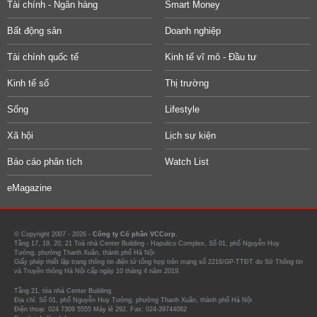
Tài chính - Ngân hàng
Smart Money
Bất động sản
Doanh nghiệp
Tài chính quốc tế
Kinh tế vĩ mô - Đầu tư
Kinh tế số
Thị trường
Sống
Lifestyle
Xã hội
Lịch sự kiện
Báo cáo phân tích
Watch List
eMagazine
© Copyright 2007 - 2026 -
Công ty Cổ phần VCCorp.
Tầng 17, 19, 20, 21 Toà nhà Center Building - Hapulico Complex, Số 01, phố Nguyễn Huy
Tưởng, phường Thanh Xuân, thành phố Hà Nội
Giấy phép thiết lập trang thông tin điện tử tổng hợp trên mạng số 2216/GP-TTĐT do Sở Thông tin
và Truyền thông Hà Nội cấp ngày 10 tháng 4 năm 2019.
Tầng 21, tòa nhà Center Building.
Địa chỉ: Số 01, phố Nguyễn Huy Tưởng, phường Thanh Xuân, thành phố Hà Nội
Điện thoại: 024 7309 5555 Máy lẻ 292. Fax: 024-39744082