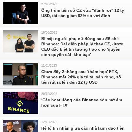
27/10/2023
Ông trùm tiền số CZ vừa “đánh rơi” 12 tỷ
USD, tài sản giảm 82% so với đỉnh
19/06/2023
Bí mật người phụ nữ đứng sau đế chế
Binance: Đại diện pháp lý thay CZ, được
CEO đặc biệt tin tưởng trao cho 'quyền
sinh quyền sát ‘kho bạc’
11/01/2023
Chưa đầy 2 tháng sau ‘thảm họa’ FTX,
Binance mất 24% giá trị tài sản ròng, số
tiền rút ra lên đến 12 tỷ USD
20/12/2022
‘Các hoạt động của Binance còn mờ ám
hơn của FTX’
12/12/2022
Hé lộ tin nhắn giữa các nhà lãnh đạo tiền