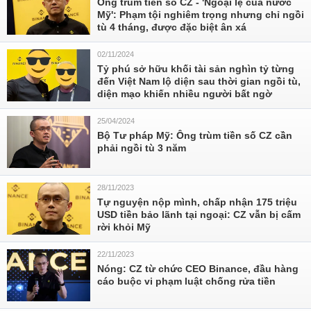
Ông trùm tiền số CZ - 'Ngoại lệ của nước
Mỹ': Phạm tội nghiêm trọng nhưng chỉ ngồi
tù 4 tháng, được đặc biệt ân xá
02/11/2024
Tỷ phú sở hữu khối tài sản nghìn tỷ từng
đến Việt Nam lộ diện sau thời gian ngồi tù,
diện mạo khiến nhiều người bất ngờ
25/04/2024
Bộ Tư pháp Mỹ: Ông trùm tiền số CZ cần
phải ngồi tù 3 năm
28/11/2023
Tự nguyện nộp mình, chấp nhận 175 triệu
USD tiền bảo lãnh tại ngoại: CZ vẫn bị cấm
rời khỏi Mỹ
22/11/2023
Nóng: CZ từ chức CEO Binance, đầu hàng
cáo buộc vi phạm luật chống rửa tiền