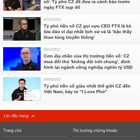
số: Tỷ phú CZ đã đưa ra cảnh báo trước
ngày FTX sụp đổ
07/12/2022
Tỷ phú tiền số CZ gọi cựu CEO FTX là kẻ
lừa đảo vĩ đại nhất lịch sử và là ‘bậc thầy
thao túng truyền thông’
09/11/2022
Cơn địa chấn của thị trường tiền số: CZ
mua đối thủ 'không đội trời chung', định
hình lại ngành công nghiệp nghìn tỷ USD
04/06/2022
Tỷ phú tiền số giàu nhất thế giới CZ đến
Việt Nam, bày tỏ “I Love Phở”
Lên đầu trang
Trang chủ
Thị trường chứng khoán