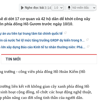
nguồn gốc trước khi sử dụng
3:14
Nghe đọc bài
ịch đi học trở lại của học sinh 34 tỉnh, thành phố sau kỳ
 di dời 17 cơ quan và 42 hộ dân để khởi công xây
Việt hầu như món nào cũng có hành lá?
ên phía đông Hồ Gươm trước ngày 10/10.
g quà, 5 câu nói này đủ sức khiến mối quan hệ phụ
viên gắn bó khăng khít, con trẻ được hưởng lợi!
 án ưu tiên tại trung tâm tài chính quốc tế
ích Crimea, phá hủy hệ thống phòng không 15 triệu USD
n cả nước 'hé lộ' mức tăng trưởng GRDP dự kiến trong 9...
m đốc Nhà hát Chèo Quân đội mua ô tô tặng sinh nhật
n lớn xây dựng Báo cáo Kinh tế tư nhân thường niên: Phá...
m 12 tuổi
 29A "dính" gần 100 lần phạt nguội do chạy quá tốc độ quy
TIN MỚI
háng 7/2026 vi phạm 21 lần
ump bực bội vì lộ tin về kho đạn dược Mỹ
ảng trường - công viên phía đông Hồ Hoàn Kiếm (Hồ
 Không khí tập thể dục sáng ở Việt Nam 'có tính gây
'
 đón đợt nắng nóng mới, chấm dứt mưa dông
trường liên kết với không gian cây xanh phía đông Hồ
mà nấu dễ từ "vua của các loại rau", giàu axit folic gấp
ụ nữ ăn đều sẽ tốt cho dạ dày và sống thọ
sinh hoạt cộng đồng, tổ chức các hoạt động nghệ thuật,
óp phần nâng cao đời sống tinh thần của người dân.