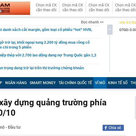
Chọn mã CK
Chọn mã CK
Chọn mã CK
Chọn mã CK
cần theo dõi
cần theo dõi
cần theo dõi
cần theo dõi
Đọc nhanh >>
 danh sách cắt margin, gồm loạt cổ phiếu “hot” HVN,
gờ trở lại, khối ngoại tung 2.200 tỷ đồng mua ròng cổ
m chỉ trong 5 phiên
iệp thép với 2.700 lao động đang nợ Trung Quốc gần 1,3
an trọng đang trở lại trên thị trường chứng khoán
 50 tuổi ăn cà tím mỗi ngày để chữa tiểu đường, 3 tháng
: "Ông ăn gì thế?"
P
NGÂN HÀNG
SMART MONEY
TÀI CHÍNH QUỐC TẾ
VĨ MÔ
KINH TẾ SỐ
TH
 bán biệt thự 9 phòng ngủ ở TP.HCM giá gốc 600 tỷ, giảm
ể xây dựng quảng trường phía
ng bố phim Tết 2027, nghe tên ai cũng quả quyết “chắc
phẩm”
0/10
pple giấu kín suốt 15 năm trên iPhone
àng nhiều gia đình không còn phơi quần áo ở ban công?
 mô - Đầu tư
 ngoài trời đang được dùng theo 1 cách rất khác
Chia sẻ
n thuộc có khả năng tích tụ kim loại nặng, người Việt