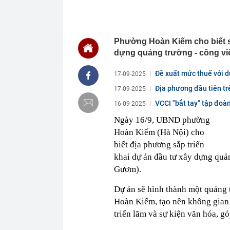
nên cẩn thận 
22:28
CHÍNH THỨC: L
nghỉ hè
Phường Hoàn Kiếm cho biết sẽ
22:25
Vì sao đồ ăn 
dựng quảng trường - công vi
22:07
Không cần tặn
huynh - giáo 
Đề xuất mức thuế với dự
17-09-2025
22:03
Ukraine tập k
của Nga
Địa phương đầu tiên trê
17-09-2025
22:02
Nam NSND, Giá
VCCI "bắt tay" tập đoà
16-09-2025
vợ thiếu tá ké
Ngày 16/9, UBND phường
21:51
Một ô tô biển
định: Riêng t
Hoàn Kiếm (Hà Nội) cho
21:37
Tổng thống Tr
biết địa phương sắp triển
khai dự án đầu tư xây dựng qu
21:35
Du khách Tây:
nghiện rất cao
Gươm).
21:20
Miền Bắc sắp
Dự án sẽ hình thành một quảng 
21:16
4 món ăn ngon 
38 lần táo: Ph
Hoàn Kiếm, tạo nên không gian 
triển lãm và sự kiện văn hóa, g