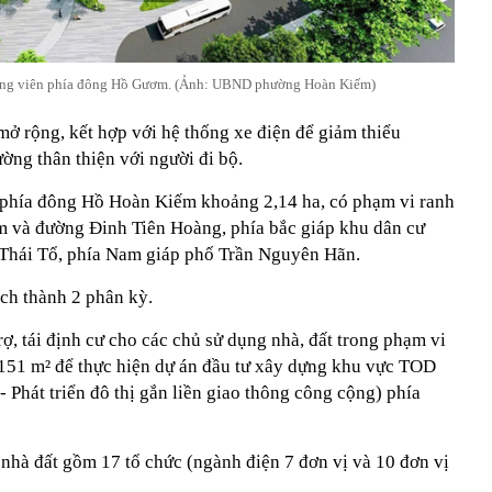
công viên phía đông Hồ Gươm. (Ảnh: UBND phường Hoàn Kiếm)
mở rộng, kết hợp với hệ thống xe điện để giảm thiểu
ường thân thiện với người đi bộ.
 phía đông Hồ Hoàn Kiếm khoảng 2,14 ha, có phạm vi ranh
m và đường Đinh Tiên Hoàng, phía bắc giáp khu dân cư
 Thái Tổ, phía Nam giáp phố Trần Nguyên Hãn.
ch thành 2 phân kỳ.
ợ, tái định cư cho các chủ sử dụng nhà, đất trong phạm vi
.151 m² để thực hiện dự án đầu tư xây dựng khu vực TOD
 Phát triển đô thị gắn liền giao thông công cộng) phía
nhà đất gồm 17 tổ chức (ngành điện 7 đơn vị và 10 đơn vị