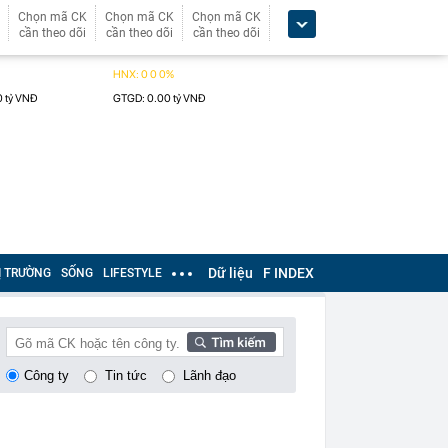
Chọn mã CK
Chọn mã CK
Chọn mã CK
cần theo dõi
cần theo dõi
cần theo dõi
Dữ liệu
F INDEX
Ị TRƯỜNG
SỐNG
LIFESTYLE
Công ty
Tin tức
Lãnh đạo