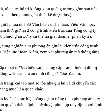
h, tổ chức, bố trí không gian quảng trường gồm san nền,
đỗ xe… theo phương án thiết kế được duyệt.
giữ lại tòa nhà Sở Văn hóa và Thể thao, Viện Văn học,
ạm thời giữ lại 2 công trình kiến trúc của Tổng công ty
 phương án xử lý cụ thể tại giai đoạn 2 (phân kỳ 2).
 cũng nghiên cứu phương án giữ lại kiến trúc công trình
y Điện lực Hoàn Kiếm, xem xét phương án mở thông tầng
p thoát nước, chiếu sáng, cung cấp trang thiết bị đô thị
ống wifi, camera an ninh cũng sẽ được đầu tư.
 trang, cải tạo một số tòa nhà giữ lại và di chuyển các
 hạng mục liên quan khác.
 kỳ 2 sẽ thực hiện bằng dự án riêng theo phương án quy
hẩm quyền thẩm định, phê duyệt phù hợp quy định, với định
t.