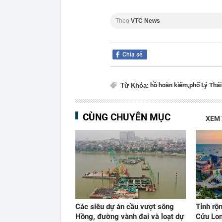
Theo
VTC News
Chia sẻ
hồ hoàn kiếm,
phố Lý Thái
Từ Khóa:
CÙNG CHUYÊN MỤC
XEM
Các siêu dự án cầu vượt sông
Tỉnh rộ
Hồng, đường vành đai và loạt dự
Cửu Lon