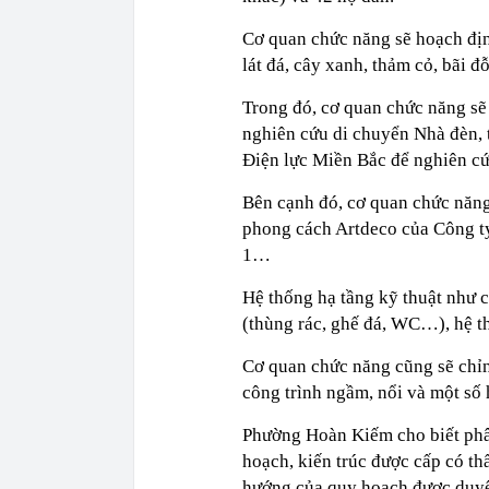
Cơ quan chức năng sẽ hoạch địn
lát đá, cây xanh, thảm cỏ, bãi 
Trong đó, cơ quan chức năng sẽ 
nghiên cứu di chuyển Nhà đèn, t
Điện lực Miền Bắc để nghiên cứu
Bên cạnh đó, cơ quan chức năng
phong cách Artdeco của Công t
1…
Hệ thống hạ tầng kỹ thuật như cấ
(thùng rác, ghế đá, WC…), hệ th
Cơ quan chức năng cũng sẽ chỉnh
công trình ngầm, nổi và một số
Phường Hoàn Kiếm cho biết phân
hoạch, kiến trúc được cấp có t
hướng của quy hoạch được duyệ