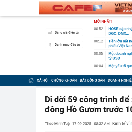
MỚI NHẤT!
00:52
HOSE cập nhật
Bảng giá điện tử
DGC, DMX...
00:12
Tiền lớn bất n
Danh mục đầu tư
phiếu Việt Na
00:05
Một doanh ngh
tỷ USD
00:04
Một yếu tố qu
23:40
Người đàn ông
sau bác sĩ hỏi
XÃ HỘI
CHỨNG KHOÁN
BẤT ĐỘNG SẢN
DOANH NGHIỆ
23:34
Nam ca sĩ rao
còn 400 tỷ
Di dời 59 công trình đ
23:28
Trấn Thành cô
chắn là siêu 
đông Hồ Gươm trước 1
23:14
Bí mật được A
22:56
Vì sao ngày c
Kinh tế vĩ
Theo Minh Tuệ
|
17-09-2025 - 08:32 AM
|
Vài mét vuông
22:48
5 LOẠI rau que