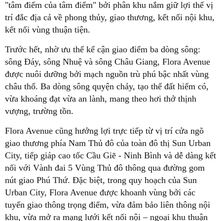
"tâm điểm của tâm điểm" bởi phân khu nắm giữ lợi thế vị
trí đắc địa cả về phong thủy, giao thương, kết nối nội khu,
kết nối vùng thuận tiện.
Trước hết, nhờ ưu thế kế cận giao điểm ba dòng sông:
sông Đáy, sông Nhuệ và sông Châu Giang, Flora Avenue
được nuôi dưỡng bởi mạch nguồn trù phú bậc nhất vùng
châu thổ. Ba dòng sông quyện chảy, tạo thế đất hiếm có,
vừa khoáng đạt vừa an lành, mang theo hơi thở thịnh
vượng, trường tồn.
Flora Avenue cũng hưởng lợi trực tiếp từ vị trí cửa ngõ
giao thương phía Nam Thủ đô của toàn đô thị Sun Urban
City, tiếp giáp cao tốc Cầu Giẽ - Ninh Bình và dễ dàng kết
nối với Vành đai 5 Vùng Thủ đô thông qua đường gom
nút giao Phú Thứ. Đặc biệt, trong quy hoạch của Sun
Urban City, Flora Avenue được khoanh vùng bởi các
tuyến giao thông trọng điểm, vừa đảm bảo liên thông nội
khu, vừa mở ra mạng lưới kết nối nội – ngoại khu thuận