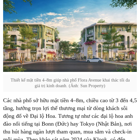
Thiết kế mặt tiền 4–8m giúp nhà phố Flora Avenue khai thác tối đa
giá trị kinh doanh. (Ảnh: Sun Property)
Các nhà phố sở hữu mặt tiền 4–8m, chiều cao từ 3 đến 4,5
tầng, hưởng trọn lợi thế thương mại từ dòng khách sôi
động đổ về Đại lộ Hoa. Tương tự như các đại lộ hoa anh
đào nổi tiếng tại Bonn (Đức) hay Tokyo (Nhật Bản), nơi
thu hút hàng ngàn lượt tham quan, mua sắm và check-in
mỗi mùa. Theo khảo sát năm 2024 của Klook, có đến