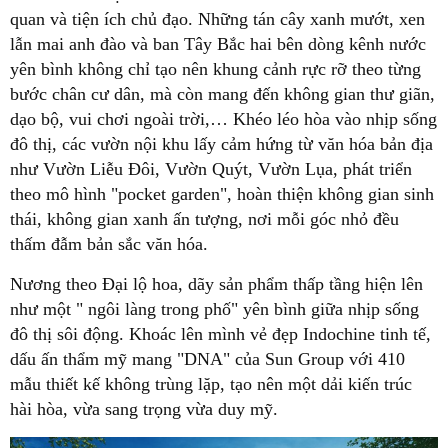
quan và tiện ích chủ đạo. Những tán cây xanh mướt, xen
lẫn mai anh đào và ban Tây Bắc hai bên dòng kênh nước
yên bình không chỉ tạo nên khung cảnh rực rỡ theo từng
bước chân cư dân, mà còn mang đến không gian thư giãn,
dạo bộ, vui chơi ngoài trời,… Khéo léo hòa vào nhịp sống
đô thị, các vườn nội khu lấy cảm hứng từ văn hóa bản địa
như Vườn Liễu Đôi, Vườn Quýt, Vườn Lụa, phát triển
theo mô hình "pocket garden", hoàn thiện không gian sinh
thái, không gian xanh ấn tượng, nơi mỗi góc nhỏ đều
thấm đẫm bản sắc văn hóa.
Nương theo Đại lộ hoa, dãy sản phẩm thấp tầng hiện lên
như một " ngôi làng trong phố" yên bình giữa nhịp sống
đô thị sôi động. Khoác lên mình vẻ đẹp Indochine tinh tế,
dấu ấn thẩm mỹ mang "DNA" của Sun Group với 410
mẫu thiết kế không trùng lặp, tạo nên một dải kiến trúc
hài hòa, vừa sang trọng vừa duy mỹ.