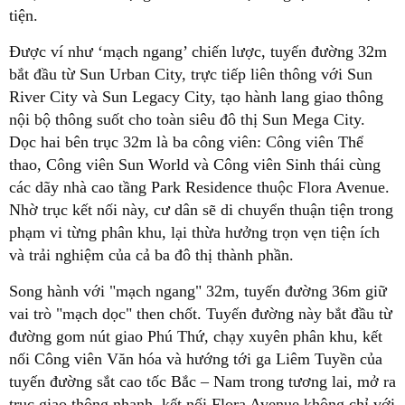
tiện.
Được ví như ‘mạch ngang’ chiến lược, tuyến đường 32m
bắt đầu từ Sun Urban City, trực tiếp liên thông với Sun
River City và Sun Legacy City, tạo hành lang giao thông
nội bộ thông suốt cho toàn siêu đô thị Sun Mega City.
Dọc hai bên trục 32m là ba công viên: Công viên Thể
thao, Công viên Sun World và Công viên Sinh thái cùng
các dãy nhà cao tầng Park Residence thuộc Flora Avenue.
Nhờ trục kết nối này, cư dân sẽ di chuyển thuận tiện trong
phạm vi từng phân khu, lại thừa hưởng trọn vẹn tiện ích
và trải nghiệm của cả ba đô thị thành phần.
Song hành với "mạch ngang" 32m, tuyến đường 36m giữ
vai trò "mạch dọc" then chốt. Tuyến đường này bắt đầu từ
đường gom nút giao Phú Thứ, chạy xuyên phân khu, kết
nối Công viên Văn hóa và hướng tới ga Liêm Tuyền của
tuyến đường sắt cao tốc Bắc – Nam trong tương lai, mở ra
trục giao thông nhanh, kết nối Flora Avenue không chỉ với