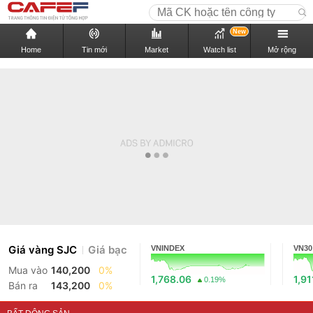
New
Home
Tin mới
Market
Watch list
Mở rộng
Giá vàng SJC
Giá bạc
VNINDEX
VN30
Mua vào
140,200
0%
1,768.06
1,91
0.19%
Bán ra
143,200
0%