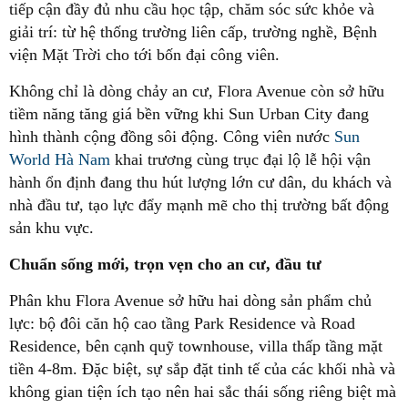
tiếp cận đầy đủ nhu cầu học tập, chăm sóc sức khỏe và
giải trí: từ hệ thống trường liên cấp, trường nghề, Bệnh
viện Mặt Trời cho tới bốn đại công viên.
Không chỉ là dòng chảy an cư, Flora Avenue còn sở hữu
tiềm năng tăng giá bền vững khi Sun Urban City đang
hình thành cộng đồng sôi động. Công viên nước
Sun
World Hà Nam
khai trương cùng trục đại lộ lễ hội vận
hành ổn định đang thu hút lượng lớn cư dân, du khách và
nhà đầu tư, tạo lực đẩy mạnh mẽ cho thị trường bất động
sản khu vực.
Chuẩn sống mới, trọn vẹn cho an cư, đầu tư
Phân khu Flora Avenue sở hữu hai dòng sản phẩm chủ
lực: bộ đôi căn hộ cao tầng Park Residence và Road
Residence, bên cạnh quỹ townhouse, villa thấp tầng mặt
tiền 4-8m. Đặc biệt, sự sắp đặt tinh tế của các khối nhà và
không gian tiện ích tạo nên hai sắc thái sống riêng biệt mà