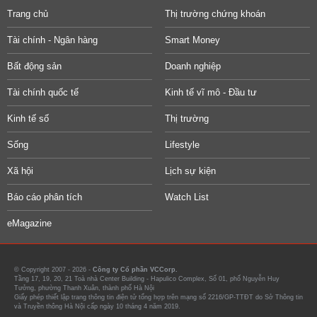
Trang chủ
Thị trường chứng khoán
Tài chính - Ngân hàng
Smart Money
Bất động sản
Doanh nghiệp
Tài chính quốc tế
Kinh tế vĩ mô - Đầu tư
Kinh tế số
Thị trường
Sống
Lifestyle
Xã hội
Lịch sự kiện
Báo cáo phân tích
Watch List
eMagazine
© Copyright 2007 - 2026 -
Công ty Cổ phần VCCorp.
Tầng 17, 19, 20, 21 Toà nhà Center Building - Hapulico Complex, Số 01, phố Nguyễn Huy
Tưởng, phường Thanh Xuân, thành phố Hà Nội
Giấy phép thiết lập trang thông tin điện tử tổng hợp trên mạng số 2216/GP-TTĐT do Sở Thông tin
và Truyền thông Hà Nội cấp ngày 10 tháng 4 năm 2019.