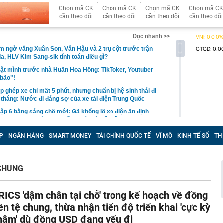
Chọn mã CK
Chọn mã CK
Chọn mã CK
Chọn mã CK
cần theo dõi
cần theo dõi
cần theo dõi
cần theo dõi
Đọc nhanh >>
m ngờ vắng Xuân Son, Văn Hậu và 2 trụ cột trước trận
, HLV Kim Sang-sik tính toán điều gì?
ật mình trước nhà Huấn Hoa Hồng: TikToker, Youtuber
 bão"!
 ghép xe chỉ mất 5 phút, nhưng chuẩn bị hệ sinh thái đi
 tháng: Nước đi đáng sợ của xe tải điện Trung Quốc
ập 6 bằng sáng chế mới: Gã khổng lồ xe điện ấn định
loại pin cho phép sạc 1 lần đi từ Hà Nội đến TP.HCM
 lên tiếng vụ đi taxi ở Việt Nam chỉ cảm ơn tài xế thay
P
NGÂN HÀNG
SMART MONEY
TÀI CHÍNH QUỐC TẾ
VĨ MÔ
KINH TẾ SỐ
TH
c xe
ẻ như tuổi 30, Thư Kỳ tiết lộ cách ăn uống giúp giữ dáng:
muốn giảm cân thì đừng mắc sai lầm này
CHUNG
à thi đấu hơn 22 tỷ đồng: Công an vào cuộc, Sở Xây
ồn tại
RICS 'dậm chân tại chỗ' trong kế hoạch về đồng
hất Việt Nam sắp xuất hiện một công trình cạnh sân bay
ầu, phục vụ tới 50 triệu hành khách
iền tệ chung, thừa nhận tiến độ triển khai 'cực kỳ
 đoạn lừa đảo đăng ký giải chạy dành cho trẻ em
hậm' dù đồng USD đang yếu đi