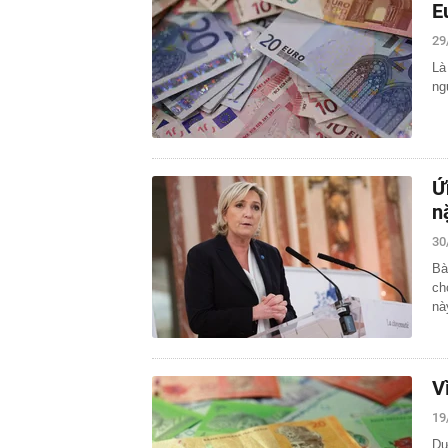
E
29
Là
ng
Ứ
n
30
Bà
ch
nà
V
19
Dự