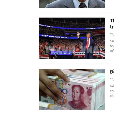
T
t
24
Sự
ôn
to
Đ
14
Nế
ch
có