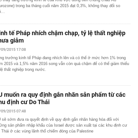
urozone) trong ba tháng cuối năm 2015 đạt 0,3%, không thay đổi so
i…
inh tế Pháp nhích chậm chạp, tỷ lệ thất nghiệp
hưa giảm
/09/2015 17:08
ng trưởng kinh tế Pháp đang nhích lên và có thể ở mức hơn 1% trong
m 2015 và 1,5% năm 2016 song vẫn còn quá chậm để có thể giảm thiểu
 lệ thất nghiệp trong nước.
U muốn ra quy định gắn nhãn sản phẩm từ các
hu định cư Do Thái
/09/2015 07:48
 sẽ sớm đưa ra quyết định về quy định gắn nhãn hàng hóa đối với
ững sản phẩm nhập khẩu của Israel được sản xuất tại các khu định cư
 Thái ở các vùng lãnh thổ chiếm đóng của Palestine