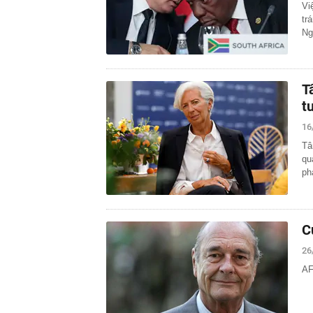
Vi
tr
Ng
T
t
16
Tâ
qu
ph
C
26
AF