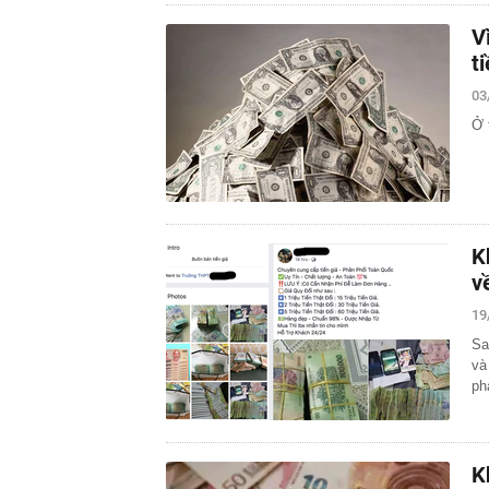
V
t
03
Ở 
K
v
19
Sa
và
ph
K