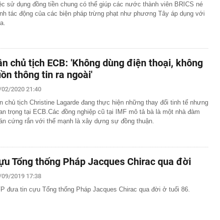
ệc sử dụng đồng tiền chung có thể giúp các nước thành viên BRICS né
ánh tác động của các biện pháp trừng phạt như phương Tây áp dụng với
a.
ân chủ tịch ECB: 'Không dùng điện thoại, không
uồn thông tin ra ngoài'
/02/2020 21:40
n chủ tịch Christine Lagarde đang thực hiện những thay đổi tinh tế nhưng
an trọng tại ECB.Các đồng nghiệp cũ tại IMF mô tả bà là một nhà đàm
án cứng rắn với thế mạnh là xây dựng sự đồng thuận.
ựu Tổng thống Pháp Jacques Chirac qua đời
/09/2019 17:38
P đưa tin cựu Tổng thống Pháp Jacques Chirac qua đời ở tuổi 86.