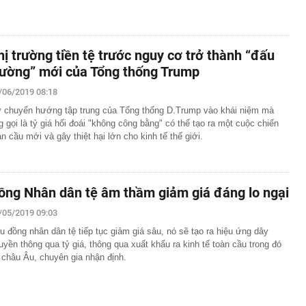
hị trường tiền tệ trước nguy cơ trở thành “đấu
rường” mới của Tổng thống Trump
/06/2019 08:18
 chuyển hướng tập trung của Tổng thống D.Trump vào khái niệm mà
g gọi là tỷ giá hối đoái "không công bằng" có thể tạo ra một cuộc chiến
àn cầu mới và gây thiệt hại lớn cho kinh tế thế giới.
ồng Nhân dân tệ âm thầm giảm giá đáng lo ngại
/05/2019 09:03
u đồng nhân dân tệ tiếp tục giảm giá sâu, nó sẽ tạo ra hiệu ứng dây
uyền thông qua tỷ giá, thông qua xuất khẩu ra kinh tế toàn cầu trong đó
 châu Âu, chuyên gia nhận định.