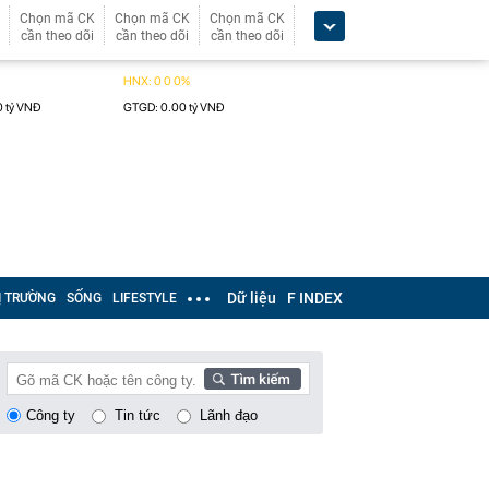
Chọn mã CK
Chọn mã CK
Chọn mã CK
cần theo dõi
cần theo dõi
cần theo dõi
Dữ liệu
F INDEX
Ị TRƯỜNG
SỐNG
LIFESTYLE
Công ty
Tin tức
Lãnh đạo