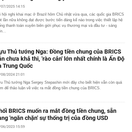
đắt nhất hành tinh" gần 7.800 tỷ đồng, dài 2,2km ở Hà
/07/2025 14:15
ộc mốc quan trọng vào dịp đặc biệt
i hội nghị khai mạc ở Brazil hôm Chủ nhật vừa qua, các quốc gia BRICS
hát tín hiệu quan trọng về lãi suất đến thị trường
t lần nữa không đạt được bước tiến đáng kể nào trong việc thiết lập hệ
ương Tân xin từ nhiệm tại Chứng khoán VPBank
ống thanh toán xuyên biên giới phục vụ thương mại và đầu tư - sáng
ến…
 đến bao giờ?
3.000 ô tô vi phạm giao thông bị phát hiện qua hệ thống
át trong tháng 7
ựu Thủ tướng Nga: Đồng tiền chung của BRICS
ự của những người siêu giàu
ẫn chưa khả thi, 'rào cản' lớn nhất chính là Ấn Độ
ó công viên câu cá rừng ngập mặn quy mô top đầu thế
à Trung Quốc
 45 lần sân Mỹ Đình
Một chiếc thẻ cho mọi giai đoạn tài chính
/08/2024 21:01
sinh thường nằm ở ngoài rìa công viên?
u Thủ tướng Nga Sergey Stepashin mới đây cho biết hiện vẫn còn quá
m để thảo luận về việc ra mắt đồng tiền chung của BRICS.
n trọng đến tất cả người dùng VNeID
gia đình không còn đặt bồn rửa trong phòng tắm? Hóa ra
u hướng đang được ưa chuộng
hối BRICS muốn ra mắt đồng tiền chung, sẵn
àng 'ngăn chặn' sự thống trị của đồng USD
/06/2023 15:59