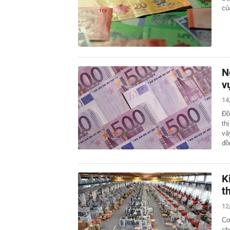
củ
N
v
14
Đồ
th
vậ
đ
K
t
12
Cơ
ch