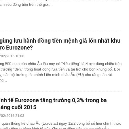
a nhiều đồng tiền trên thế giới...
gừng lưu hành đồng tiền mệnh giá lớn nhất khu
ực Eurozone?
/02/2016 10:06
ng 500 euro của châu Âu lâu nay có "điều tiếng" là được dùng nhiều trên
ị trường "đen," trong hoạt động rửa tiền và tài trợ cho bọn khủng bố. Bởi
y, các bộ trưởng tài chính Liên minh châu Âu (EU) cho rằng cần rút
ồng…
inh tế Eurozone tăng trưởng 0,3% trong ba
háng cuối 2015
/02/2016 21:03
 quan thống kê châu Âu (Eurostat) ngày 12/2 công bố số liệu chính thức
o thấy tăng trưởng kinh tế của Khu vực đồng tiền chung châu Âu