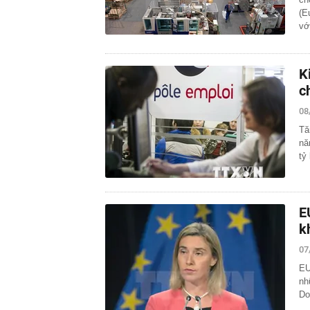
(E
vớ
K
c
08
Tă
nă
tỷ
E
k
07
EU
nh
Do