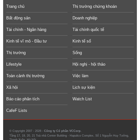
Trang chủ
Thị trường chứng khoán
Bất động sản
Doanh nghiệp
Tài chính - Ngân hàng
Tài chính quốc tế
Kinh tế vĩ mô - Đầu tư
Kinh tế số
Thị trường
Sống
Lifestyle
Hội nghị - hội thảo
Toàn cảnh thị trường
Việc làm
Xã hội
Lịch sự kiện
Báo cáo phân tích
Watch List
CafeF Lists
© Copyright 2007 - 2026 -
Công ty Cổ phần VCCorp.
Tầng 17, 19, 20, 21 Toà nhà Center Building - Hapulico Complex, Số 1 Nguyễn Huy Tưởng,
Thanh Xuân, Hà Nội.