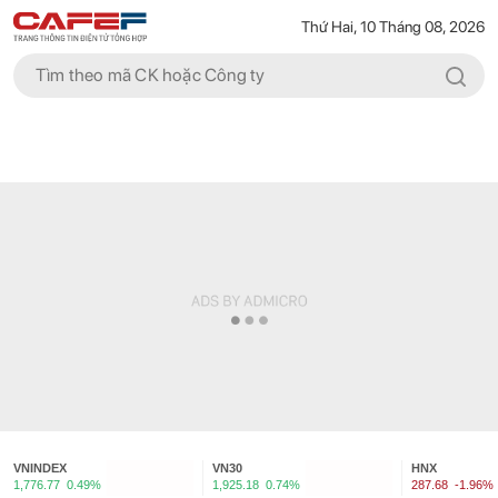
Thứ Hai, 10 Tháng 08, 2026
VNINDEX
VN30
HNX
1,776.77
0.49%
1,925.18
0.74%
287.68
-1.96%