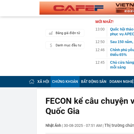
MỚI NHẤT!
13:00
Quốc hội thảo
Bảng giá điện tử
phục vụ APEC
12:50
Sau 150 năm,
Danh mục đầu tư
12:46
Chính phủ yêu
thiểu 65%
12:45
Chủ cửa hàng h
mỗi sáng
12:35
140 cán bộ, ch
giờ sáng
XÃ HỘI
CHỨNG KHOÁN
BẤT ĐỘNG SẢN
DOANH NGHIỆ
12:30
TPHCM hướng đ
đai trên môi 
FECON kể câu chuyện về
12:30
Mẫu đồng hồ g
Odyssey và đạ
Quốc Gia
12:28
Bỏ phố về quê
12:19
Tỉnh rộng nh
Thị trường chứ
Nhật Ánh
|
30-08-2025 - 07:51 AM
|
là đơn vị hành 
12:16
Việt Nam có 1