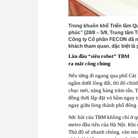
Trong khuôn khổ Triển lãm Qu
phúc” (28/8 – 5/9, Trung tâm 
Công ty Cổ phần FECON đã nh
khách tham quan, đặc biệt là g
Lần đầu “siêu robot” TBM
ra mắt công chúng
Nếu từng đi ngang qua phố Cát 
ngầm dưới lòng đất, thì đó chí
chục mét, nặng hàng trăm tấn, 
đồng thời lắp đặt vỏ hầm ngay t
ngay giữa lòng thành phố đông 
Sức hút của TBM không chỉ ở qu
metro đầu tiên của Hà Nội. Khi
Thủ đô sẽ nhanh chóng, văn min