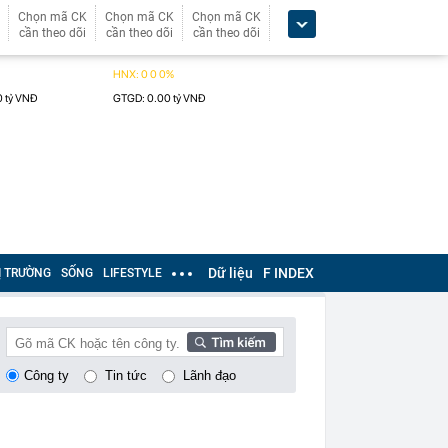
Chọn mã CK
Chọn mã CK
Chọn mã CK
cần theo dõi
cần theo dõi
cần theo dõi
Dữ liệu
F INDEX
Ị TRƯỜNG
SỐNG
LIFESTYLE
Công ty
Tin tức
Lãnh đạo