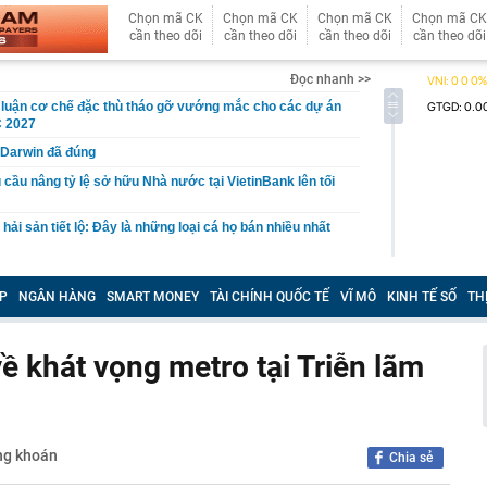
Chọn mã CK
Chọn mã CK
Chọn mã CK
Chọn mã CK
cần theo dõi
cần theo dõi
cần theo dõi
cần theo dõi
Đọc nhanh >>
 luận cơ chế đặc thù tháo gỡ vướng mắc cho các dự án
 2027
 Darwin đã đúng
 cầu nâng tỷ lệ sở hữu Nhà nước tại VietinBank lên tối
ải sản tiết lộ: Đây là những loại cá họ bán nhiều nhất
iến sĩ đồng loạt kiểm tra tại 5 block chung cư vào đúng 4
P
NGÂN HÀNG
SMART MONEY
TÀI CHÍNH QUỐC TẾ
VĨ MÔ
KINH TẾ SỐ
TH
ến công khai quy hoạch, tiến độ giải quyết hồ sơ đất
trường số
 khát vọng metro tại Triễn lãm
iá hơn 200 triệu đồng được dàn sao bom tấn The
o diễn Christopher Nolan cùng yêu thích
 làm mô hình nhà miền Tây, thu gần nửa tỉ mỗi năm
ất đồng bằng sông Cửu Long chính thức được công nhận
ng khoán
chính cấp tỉnh loại I
Chia sẻ
 nơi được tạp chí Mỹ đánh giá đẹp hơn cả Maldives và