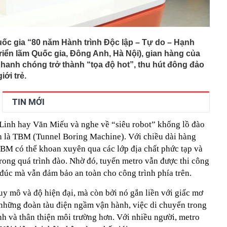
ốc gia “80 năm Hành trình Độc lập – Tự do – Hạnh
Triển lãm Quốc gia, Đông Anh, Hà Nội), gian hàng của
anh chóng trở thành “tọa độ hot”, thu hút đông đảo
iới trẻ.
TIN MỚI
Linh hay Văn Miếu và nghe về “siêu robot” khổng lồ đào
nh là TBM (Tunnel Boring Machine). Với chiều dài hàng
TBM có thể khoan xuyên qua các lớp địa chất phức tạp và
rong quá trình đào. Nhờ đó, tuyến metro vẫn được thi công
đúc mà vẫn đảm bảo an toàn cho công trình phía trên.
y mô và độ hiện đại, mà còn bởi nó gắn liền với giấc mơ
 những đoàn tàu điện ngầm vận hành, việc di chuyển trong
h và thân thiện môi trường hơn. Với nhiều người, metro