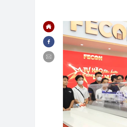
Bali, được hà
làm điểm đến
12:15
Từng công bố 
BĐS "khủng" n
12:15
Vì sao người 
12:14
Doanh nghiệp 
rộng nhất Việ
12:13
Hà Nội đồng bộ
12:12
Người phụ nữ 
món ăn sáng n
12:03
Ô tô đỗ qua đ
12:01
Chốt ngày côn
12:00
Nợ có khả năn
nào nhiều nhấ
11:59
Áp thấp nhiệt
11:58
Diện mạo mới 
một năm thi c