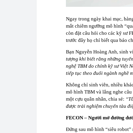
Ngay trong ngày khai mạc, hàn
mắt chiêm ngưỡng mô hình “quá
còn đặt câu hỏi cho các kỹ sư
trước đây họ chỉ biết qua báo ch
Bạn Nguyễn Hoàng Anh, sinh vi
tượng khi biết rằng những tuyế
nghệ TBM do chính kỹ sư Việt 
tiếp tục theo đuổi ngành nghề 
Không chỉ sinh viên, nhiều khác
mô hình TBM và lắng nghe câu 
một cựu quân nhân, chia sẻ:
“Tô
được trải nghiệm chuyến tàu đi
FECON – Người mở đường dưới
Đứng sau mô hình “siêu robot”