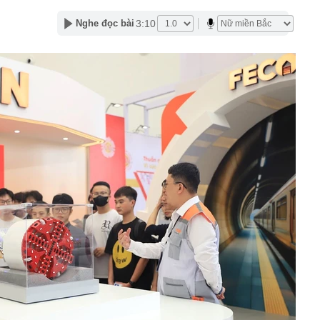
ng loạt “ông lớn” Sun Group, Vingroup, BIM Group... chọn
3:10
Nghe đọc bài
phát triển gần 61.000 căn nhà ở xã hội, doanh nghiệp
hất thị trường đang triển khai đến đâu?
Nhật Bản thích đi nhà tắm công cộng?
“nhà” Sun Group làm 2 khu đô thị 36.000 tỷ đồng tại tỉnh
t Nam
 triển khai Vùng phát thải thấp trong Vành đai 1
50 tuổi bị loãng xương, "thủ phạm" có liên quan đến một
hiều người rất chuộng vì nhanh và tiện lợi
êm ở khu đô thị bị trộm mất 2 bánh
g bố giá Jaecoo J5 tại Việt Nam
g mất vốn tại các ngân hàng vượt 200.000 tỷ: Nhà băng
t?
 đới hình thành ngay trên Vịnh Bắc Bộ
của bến xe khách gần 120 tỷ đồng ở Hà Nội sau hơn
ông khiến nhiều người bất ngờ