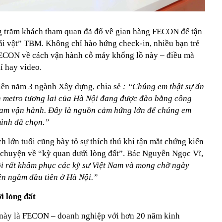
g trăm khách tham quan đã đổ về gian hàng FECON để tận
i vật” TBM. Không chỉ hào hứng check-in, nhiều bạn trẻ
 FECON về cách vận hành cỗ máy khổng lồ này – điều mà
í hay video.
ên năm 3 ngành Xây dựng, chia sẻ
: “Chúng em thật sự ấn
n metro tương lai của Hà Nội đang được đào bằng công
Nam vận hành. Đây là nguồn cảm hứng lớn để chúng em
mình đã chọn.”
h lớn tuổi cũng bày tỏ sự thích thú khi tận mắt chứng kiến
chuyện về “kỳ quan dưới lòng đất”. Bác Nguyễn Ngọc Vĩ,
i rất khâm phục các kỹ sư Việt Nam và mong chờ ngày
ện ngầm đầu tiên ở Hà Nội.”
 lòng đất
 này là FECON – doanh nghiệp với hơn 20 năm kinh