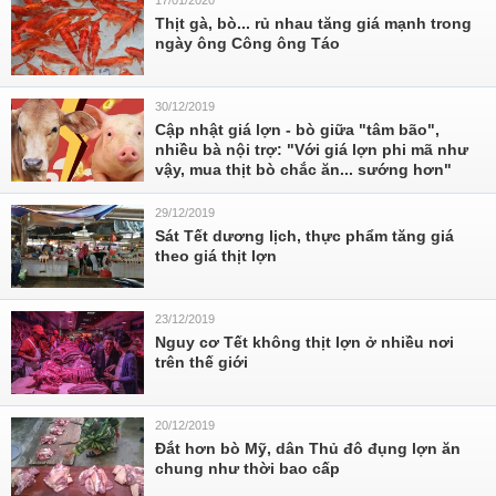
17/01/2020
Thịt gà, bò... rủ nhau tăng giá mạnh trong
ngày ông Công ông Táo
30/12/2019
Cập nhật giá lợn - bò giữa "tâm bão",
nhiều bà nội trợ: "Với giá lợn phi mã như
vậy, mua thịt bò chắc ăn... sướ‎ng hơn"
29/12/2019
Sát Tết dương lịch, thực phẩm tăng giá
theo giá thịt lợn
23/12/2019
Nguy cơ Tết không thịt lợn ở nhiều nơi
trên thế giới
20/12/2019
Đắt hơn bò Mỹ, dân Thủ đô đụng lợn ăn
chung như thời bao cấp