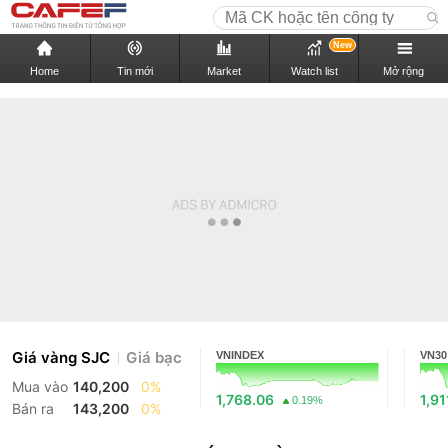
New
Home
Tin mới
Market
Watch list
Mở rộng
Giá vàng SJC
Giá bạc
VNINDEX
VN30
Mua vào
140,200
0%
1,768.06
1,91
0.19%
Bán ra
143,200
0%