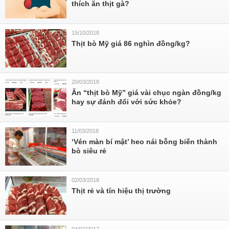
thích ăn thịt gà?
15/10/2018
Thịt bò Mỹ giá 86 nghìn đồng/kg?
20/03/2018
Ăn “thịt bò Mỹ” giá vài chục ngàn đồng/kg
hay sự đánh đổi với sức khỏe?
11/03/2018
‘Vén màn bí mật’ heo nái bỗng biến thành
bò siêu rẻ
02/03/2018
Thịt rẻ và tín hiệu thị trường