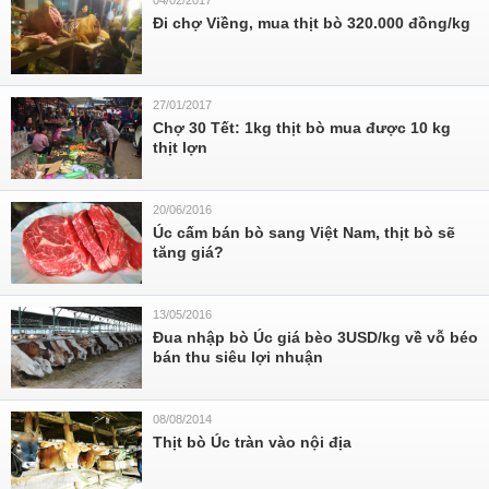
04/02/2017
Đi chợ Viềng, mua thịt bò 320.000 đồng/kg
27/01/2017
Chợ 30 Tết: 1kg thịt bò mua được 10 kg
thịt lợn
20/06/2016
Úc cấm bán bò sang Việt Nam, thịt bò sẽ
tăng giá?
13/05/2016
Đua nhập bò Úc giá bèo 3USD/kg về vỗ béo
bán thu siêu lợi nhuận
08/08/2014
Thịt bò Úc tràn vào nội địa