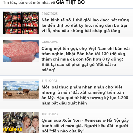
GIÁ THỊT BÒ
Tin tức, bài viết mới nhất về
24/07/2025
Nền kinh tế số 1 thế giới lao đao: hết trứng
lại đến thịt bò đắt kỷ lục, nông dân bỏ trại
vì lỗ, nhu cầu khủng bất chấp giá tăng
24/04/2024
Cùng một tên gọi, chợ Việt Nam chỉ bán vài
trăm nghìn, Nhật Bản bán tới 130 triệu/kg,
thậm chí mua cả con tốn hơn 8 tỷ đồng:
Biết tại sao sẽ phải gật gù ‘đắt xắt ra
miếng’
11/11/2023
Một loại thực phẩm nhan nhản chợ Việt
nhưng là món ‘đắt xắt ra miếng’ trên bàn
ăn Mỹ: Hậu quả từ hiện tượng kỷ lục 1.200
năm bắt đầu xuất hiện
10/10/2023
Quán của Xoài Non - Xemesis ở Hà Nội gây
tranh cãi vì mức giá: Người kêu đắt, người
nói "tiền nào của ấy"