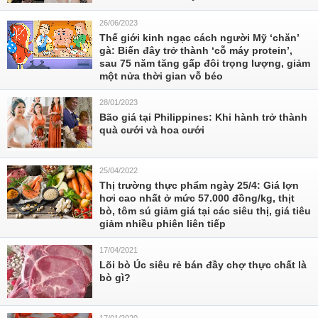
26/06/2023
Thế giới kinh ngạc cách người Mỹ ‘chăn’
gà: Biến đây trở thành ‘cỗ máy protein’,
sau 75 năm tăng gấp đôi trọng lượng, giảm
một nửa thời gian vỗ béo
28/01/2023
Bão giá tại Philippines: Khi hành trở thành
quà cưới và hoa cưới
25/04/2022
Thị trường thực phẩm ngày 25/4: Giá lợn
hơi cao nhất ở mức 57.000 đồng/kg, thịt
bò, tôm sú giảm giá tại các siêu thị, giá tiêu
giảm nhiều phiên liên tiếp
17/04/2021
Lõi bò Úc siêu rẻ bán đầy chợ thực chất là
bò gì?