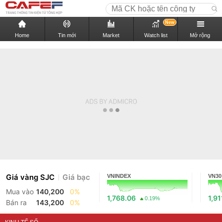
New
Home
Tin mới
Market
Watch list
Mở rộng
Giá vàng SJC
Giá bạc
VNINDEX
VN30
Mua vào
140,200
0%
1,768.06
1,91
0.19%
Bán ra
143,200
0%