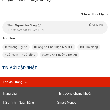
Theo Hải Định
Copy link
Theo
Người lao động
17/09/2025 09:54 (GMT +7)
Từ Khóa:
Phường Hội An
Công An Phát Hiện N.V.M.T.
TP Đà Nẵng
Công An TP Đà Nẵng
Công An Phường Hội An
TIN MỚI CẬP NHẬT
Lên đầu trang
Trang chủ
Thị trường chứng khoán
Tài chính - Ngân hàng
Smart Money