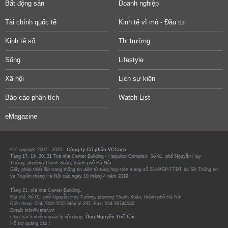
Bất động sản
Doanh nghiệp
Tài chính quốc tế
Kinh tế vĩ mô - Đầu tư
Kinh tế số
Thị trường
Sống
Lifestyle
Xã hội
Lịch sự kiện
Báo cáo phân tích
Watch List
eMagazine
© Copyright 2007 - 2026 -
Công ty Cổ phần VCCorp.
Tầng 17, 19, 20, 21 Toà nhà Center Building - Hapulico Complex, Số 01, phố Nguyễn Huy
Tưởng, phường Thanh Xuân, thành phố Hà Nội
Giấy phép thiết lập trang thông tin điện tử tổng hợp trên mạng số 2216/GP-TTĐT do Sở Thông tin
và Truyền thông Hà Nội cấp ngày 10 tháng 4 năm 2019.
Tầng 21, tòa nhà Center Building.
Địa chỉ: Số 01, phố Nguyễn Huy Tưởng, phường Thanh Xuân, thành phố Hà Nội
Điện thoại: 024 7309 5555 Máy lẻ 292. Fax: 024-39744082
Email: info@cafef.vn
Chịu trách nhiệm quản lý nội dung:
Ông Nguyễn Thế Tân
Hỗ trợ quảng cáo :