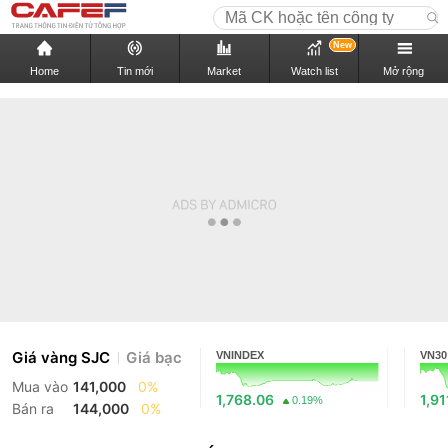
New
Home
Tin mới
Market
Watch list
Mở rộng
Giá vàng SJC
Giá bạc
VNINDEX
VN30
Mua vào
141,000
0%
1,768.06
1,91
0.19%
Bán ra
144,000
0%