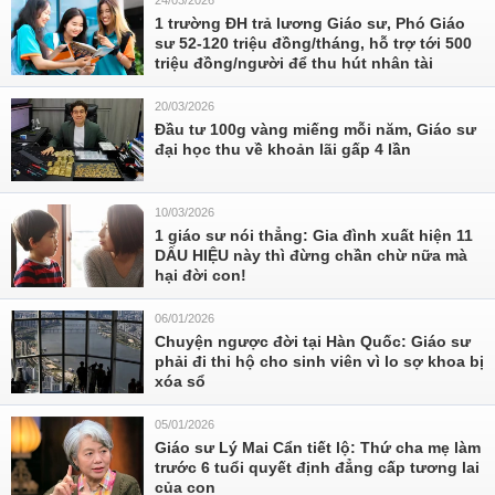
24/03/2026
1 trường ĐH trả lương Giáo sư, Phó Giáo
sư 52-120 triệu đồng/tháng, hỗ trợ tới 500
triệu đồng/người để thu hút nhân tài
20/03/2026
Đầu tư 100g vàng miếng mỗi năm, Giáo sư
đại học thu về khoản lãi gấp 4 lần
10/03/2026
1 giáo sư nói thẳng: Gia đình xuất hiện 11
DẤU HIỆU này thì đừng chần chừ nữa mà
hại đời con!
06/01/2026
Chuyện ngược đời tại Hàn Quốc: Giáo sư
phải đi thi hộ cho sinh viên vì lo sợ khoa bị
xóa sổ
05/01/2026
Giáo sư Lý Mai Cẩn tiết lộ: Thứ cha mẹ làm
trước 6 tuổi quyết định đẳng cấp tương lai
của con