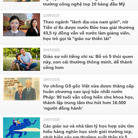
trường công nghệ top 10 hàng đầu Mỹ
11/08/2025
Theo ngành "lãnh địa của nam giới", nữ
Tiến sĩ 8x được nước Đức trao giải thưởng
43,5 tỷ đồng vẫn về nước làm giảng viên,
học trò gọi là "giáo sư thiên tài"
22/07/2025
Giáo sư nổi tiếng chỉ ra: Bố có 5 thói quen
này, con cái thường thông minh, dễ thành
công hơn
18/07/2025
Vợ chồng GS gốc Việt vừa được thăng cấp
huân chương cao quý bậc nhất nước
Pháp: 90 tuổi vẫn cống hiến cho khoa học,
thành lập trung tâm thu hút hơn 16.500
‘người đồng hành’
13/07/2025
Các giáo sư và nhà tâm lý học hợp sức tìm
hiểu hàng nghìn học sinh giỏi trường top,
phát hiện các em thường xuất thân từ 5