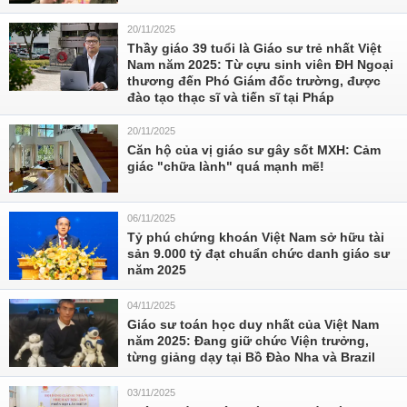
20/11/2025
Thầy giáo 39 tuổi là Giáo sư trẻ nhất Việt
Nam năm 2025: Từ cựu sinh viên ĐH Ngoại
thương đến Phó Giám đốc trường, được
đào tạo thạc sĩ và tiến sĩ tại Pháp
20/11/2025
Căn hộ của vị giáo sư gây sốt MXH: Cảm
giác "chữa lành" quá mạnh mẽ!
06/11/2025
Tỷ phú chứng khoán Việt Nam sở hữu tài
sản 9.000 tỷ đạt chuẩn chức danh giáo sư
năm 2025
04/11/2025
Giáo sư toán học duy nhất của Việt Nam
năm 2025: Đang giữ chức Viện trưởng,
từng giảng dạy tại Bồ Đào Nha và Brazil
03/11/2025