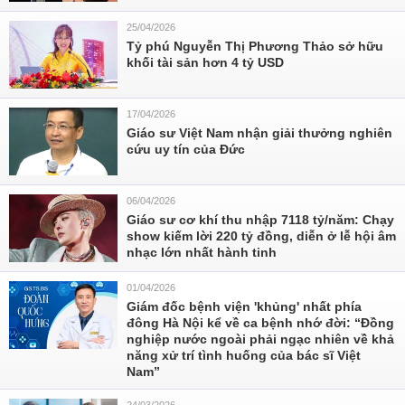
25/04/2026
Tỷ phú Nguyễn Thị Phương Thảo sở hữu
khối tài sản hơn 4 tỷ USD
17/04/2026
Giáo sư Việt Nam nhận giải thưởng nghiên
cứu uy tín của Đức
06/04/2026
Giáo sư cơ khí thu nhập 7118 tỷ/năm: Chạy
show kiếm lời 220 tỷ đồng, diễn ở lễ hội âm
nhạc lớn nhất hành tinh
01/04/2026
Giám đốc bệnh viện 'khủng' nhất phía
đông Hà Nội kể về ca bệnh nhớ đời: “Đồng
nghiệp nước ngoài phải ngạc nhiên về khả
năng xử trí tình huống của bác sĩ Việt
Nam”