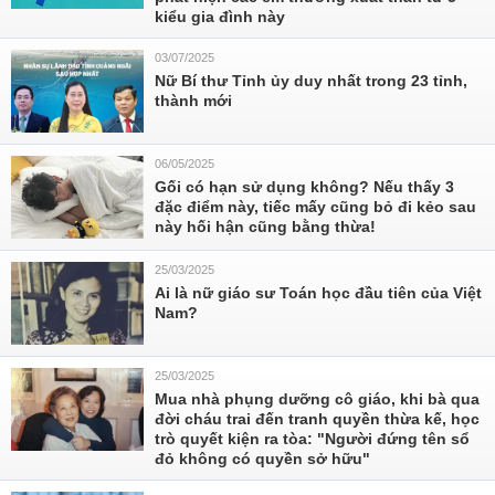
kiểu gia đình này
03/07/2025
Nữ Bí thư Tỉnh ủy duy nhất trong 23 tỉnh,
thành mới
06/05/2025
Gối có hạn sử dụng không? Nếu thấy 3
đặc điểm này, tiếc mấy cũng bỏ đi kẻo sau
này hối hận cũng bằng thừa!
25/03/2025
Ai là nữ giáo sư Toán học đầu tiên của Việt
Nam?
25/03/2025
Mua nhà phụng dưỡng cô giáo, khi bà qua
đời cháu trai đến tranh quyền thừa kế, học
trò quyết kiện ra tòa: "Người đứng tên sổ
đỏ không có quyền sở hữu"