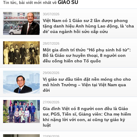
GIÁO SU
Tin tức, bài viết mới nhất về
30/07/2026
Việt Nam có 1 Giáo sư 2 lần được phong
tặng danh hiệu Anh hùng Lao động, là ‘cha
đẻ’ của ngành hồi sức cấp cứu
28/07/2026
Một gia đình trí thức “Hổ phụ sinh hổ tử”:
Bố là Giáo sư huyền thoại, 8 người con
đều cống hiến cho Tổ quốc
29/06/2026
Vị giáo sư đầu tiên đặt nền móng cho cho
mô hình Trường – Viện tại Việt Nam qua
đời
27/06/2026
Gia đình Việt có 8 người con đều là Giáo
sư, PGS, Tiến sĩ, Giảng viên: Cha mẹ hiếm
khi nặng lời với con, ai cũng tự giác kỷ
luật
22/06/2026