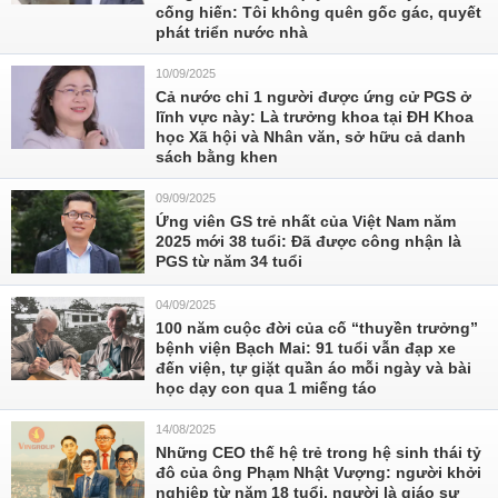
cống hiến: Tôi không quên gốc gác, quyết
phát triển nước nhà
10/09/2025
Cả nước chỉ 1 người được ứng cử PGS ở
lĩnh vực này: Là trưởng khoa tại ĐH Khoa
học Xã hội và Nhân văn, sở hữu cả danh
sách bằng khen
09/09/2025
Ứng viên GS trẻ nhất của Việt Nam năm
2025 mới 38 tuổi: Đã được công nhận là
PGS từ năm 34 tuổi
04/09/2025
100 năm cuộc đời của cố “thuyền trưởng”
bệnh viện Bạch Mai: 91 tuổi vẫn đạp xe
đến viện, tự giặt quần áo mỗi ngày và bài
học dạy con qua 1 miếng táo
14/08/2025
Những CEO thế hệ trẻ trong hệ sinh thái tỷ
đô của ông Phạm Nhật Vượng: người khởi
nghiệp từ năm 18 tuổi, người là giáo sư