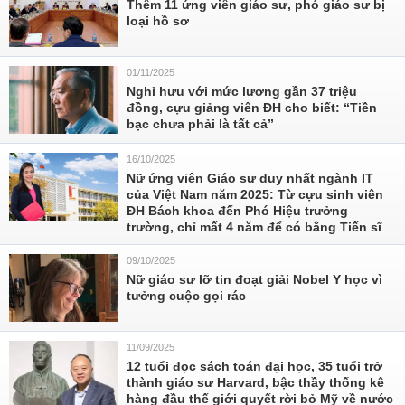
Thêm 11 ứng viên giáo sư, phó giáo sư bị
loại hồ sơ
01/11/2025
Nghỉ hưu với mức lương gần 37 triệu
đồng, cựu giảng viên ĐH cho biết: “Tiền
bạc chưa phải là tất cả”
16/10/2025
Nữ ứng viên Giáo sư duy nhất ngành IT
của Việt Nam năm 2025: Từ cựu sinh viên
ĐH Bách khoa đến Phó Hiệu trưởng
trường, chỉ mất 4 năm để có bằng Tiến sĩ
09/10/2025
Nữ giáo sư lỡ tin đoạt giải Nobel Y học vì
tưởng cuộc gọi rác
11/09/2025
12 tuổi đọc sách toán đại học, 35 tuổi trở
thành giáo sư Harvard, bậc thầy thống kê
hàng đầu thế giới quyết rời bỏ Mỹ về nước