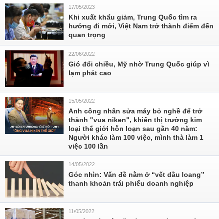
17/05/2023
Khi xuất khẩu giảm, Trung Quốc tìm ra
hướng đi mới, Việt Nam trở thành điểm đến
quan trọng
22/06/2022
Gió đổi chiều, Mỹ nhờ Trung Quốc giúp vì
lạm phát cao
15/05/2022
Anh công nhân sửa máy bỏ nghề để trở
thành "vua niken", khiến thị trường kim
loại thế giới hỗn loạn sau gần 40 năm:
Người khác làm 100 việc, mình thà làm 1
việc 100 lần
14/05/2022
Góc nhìn: Vấn đề nằm ở “vết dầu loang”
thanh khoản trái phiếu doanh nghiệp
11/05/2022