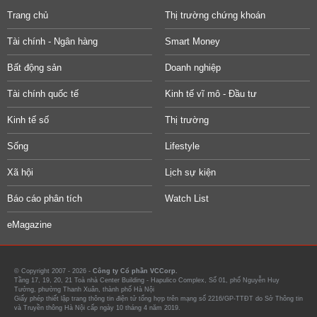
Trang chủ
Thị trường chứng khoán
Tài chính - Ngân hàng
Smart Money
Bất động sản
Doanh nghiệp
Tài chính quốc tế
Kinh tế vĩ mô - Đầu tư
Kinh tế số
Thị trường
Sống
Lifestyle
Xã hội
Lịch sự kiện
Báo cáo phân tích
Watch List
eMagazine
© Copyright 2007 - 2026 -
Công ty Cổ phần VCCorp.
Tầng 17, 19, 20, 21 Toà nhà Center Building - Hapulico Complex, Số 01, phố Nguyễn Huy
Tưởng, phường Thanh Xuân, thành phố Hà Nội
Giấy phép thiết lập trang thông tin điện tử tổng hợp trên mạng số 2216/GP-TTĐT do Sở Thông tin
và Truyền thông Hà Nội cấp ngày 10 tháng 4 năm 2019.