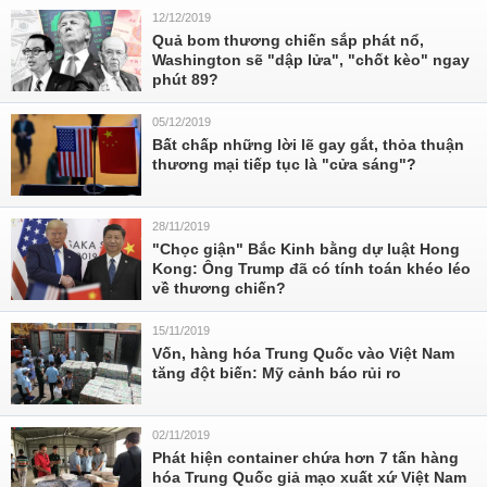
12/12/2019
Quả bom thương chiến sắp phát nổ,
Washington sẽ "dập lửa", "chốt kèo" ngay
phút 89?
05/12/2019
Bất chấp những lời lẽ gay gắt, thỏa thuận
thương mại tiếp tục là "cửa sáng"?
28/11/2019
"Chọc giận" Bắc Kinh bằng dự luật Hong
Kong: Ông Trump đã có tính toán khéo léo
về thương chiến?
15/11/2019
Vốn, hàng hóa Trung Quốc vào Việt Nam
tăng đột biến: Mỹ cảnh báo rủi ro
02/11/2019
Phát hiện container​ chứa hơn 7 tấn hàng
hóa Trung Quốc giả mạo xuất xứ Việt Nam