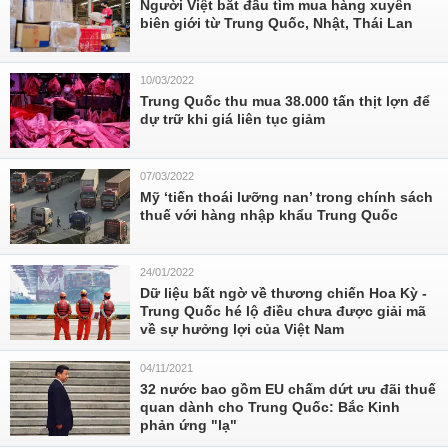
Người Việt bắt đầu tìm mua hàng xuyên
biên giới từ Trung Quốc, Nhật, Thái Lan
10/03/2022
Trung Quốc thu mua 38.000 tấn thịt lợn để
dự trữ khi giá liên tục giảm
07/03/2022
Mỹ ‘tiến thoái lưỡng nan’ trong chính sách
thuế với hàng nhập khẩu Trung Quốc
24/01/2022
Dữ liệu bất ngờ về thương chiến Hoa Kỳ -
Trung Quốc hé lộ điều chưa được giải mã
về sự hưởng lợi của Việt Nam
04/11/2021
32 nước bao gồm EU chấm dứt ưu đãi thuế
quan dành cho Trung Quốc: Bắc Kinh
phản ứng "lạ"