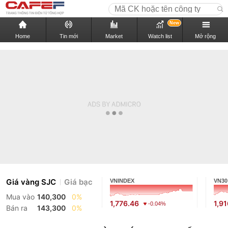
New
Home
Tin mới
Market
Watch list
Mở rộng
Giá vàng SJC
Giá bạc
VNINDEX
VN30
Mua vào
140,300
0%
1,776.46
1,9
-0.04%
Bán ra
143,300
0%