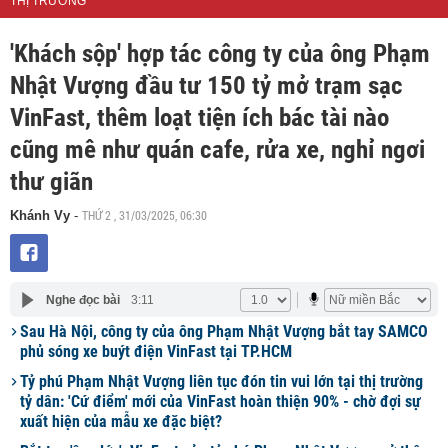
THỊ TRƯỜNG
'Khách sộp' hợp tác công ty của ông Phạm
Nhật Vượng đầu tư 150 tỷ mở trạm sạc
VinFast, thêm loạt tiện ích bác tài nào
cũng mê như quán cafe, rửa xe, nghỉ ngơi
thư giãn
THỨ 2 , 31/03/2025, 06:30
Khánh Vy
-
Nghe đọc bài
3:11
Sau Hà Nội, công ty của ông Phạm Nhật Vượng bắt tay SAMCO
phủ sóng xe buýt điện VinFast tại TP.HCM
Tỷ phú Phạm Nhật Vượng liên tục đón tin vui lớn tại thị trường
tỷ dân: 'Cứ điểm' mới của VinFast hoàn thiện 90% - chờ đợi sự
xuất hiện của mẫu xe đặc biệt?