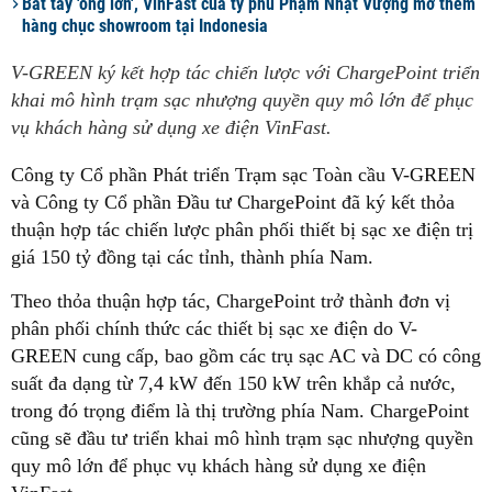
Bắt tay 'ông lớn', VinFast của tỷ phú Phạm Nhật Vượng mở thêm
hàng chục showroom tại Indonesia
V-GREEN ký kết hợp tác chiến lược với ChargePoint triển
khai mô hình trạm sạc nhượng quyền quy mô lớn để phục
vụ khách hàng sử dụng xe điện VinFast.
Công ty Cổ phần Phát triển Trạm sạc Toàn cầu V-GREEN
và Công ty Cổ phần Đầu tư ChargePoint đã ký kết thỏa
thuận hợp tác chiến lược phân phối thiết bị sạc xe điện trị
giá 150 tỷ đồng tại các tỉnh, thành phía Nam.
Theo thỏa thuận hợp tác, ChargePoint trở thành đơn vị
phân phối chính thức các thiết bị sạc xe điện do V-
GREEN cung cấp, bao gồm các trụ sạc AC và DC có công
suất đa dạng từ 7,4 kW đến 150 kW trên khắp cả nước,
trong đó trọng điểm là thị trường phía Nam. ChargePoint
cũng sẽ đầu tư triển khai mô hình trạm sạc nhượng quyền
quy mô lớn để phục vụ khách hàng sử dụng xe điện