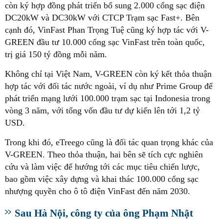
còn ký hợp đồng phát triển bổ sung 2.000 cổng sạc điện
DC20kW và DC30kW với CTCP Trạm sạc Fast+. Bên
cạnh đó, VinFast Phan Trọng Tuệ cũng ký hợp tác với V-
GREEN đầu tư 10.000 cổng sạc VinFast trên toàn quốc,
trị giá 150 tỷ đồng mỗi năm.
Không chỉ tại Việt Nam, V-GREEN còn ký kết thỏa thuận
hợp tác với đối tác nước ngoài, ví dụ như Prime Group để
phát triển mạng lưới 100.000 trạm sạc tại Indonesia trong
vòng 3 năm, với tổng vốn đầu tư dự kiến lên tới 1,2 tỷ
USD.
Trong khi đó, eTreego cũng là đối tác quan trọng khác của
V-GREEN. Theo thỏa thuận, hai bên sẽ tích cực nghiên
cứu và làm việc để hướng tới các mục tiêu chiến lược,
bao gồm việc xây dựng và khai thác 100.000 cổng sạc
nhượng quyền cho ô tô điện VinFast đến năm 2030.
Sau Hà Nội, công ty của ông Phạm Nhật