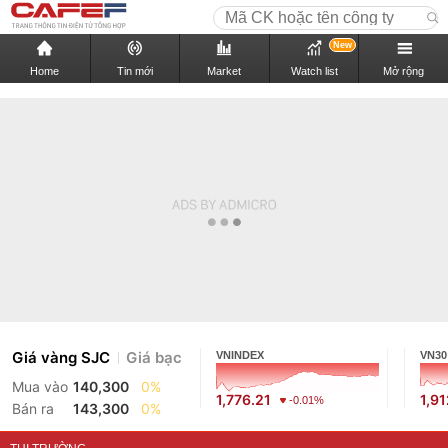
New
Home
Tin mới
Market
Watch list
Mở rộng
Giá vàng SJC
Giá bạc
VNINDEX
VN30
Mua vào
140,300
0%
1,776.21
1,9
-0.01%
Bán ra
143,300
0%