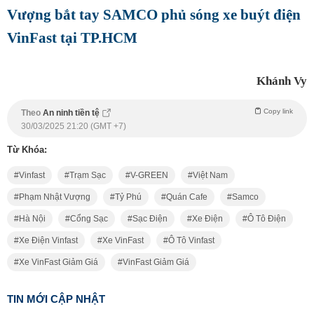
Vượng bắt tay SAMCO phủ sóng xe buýt điện
VinFast tại TP.HCM
Khánh Vy
Copy link
Theo
An ninh tiền tệ
30/03/2025 21:20 (GMT +7)
Từ Khóa:
Vinfast
Trạm Sạc
V-GREEN
Việt Nam
Phạm Nhật Vượng
Tỷ Phú
Quán Cafe
Samco
Hà Nội
Cổng Sạc
Sạc Điện
Xe Điện
Ô Tô Điện
Xe Điện Vinfast
Xe VinFast
Ô Tô Vinfast
Xe VinFast Giảm Giá
VinFast Giảm Giá
TIN MỚI CẬP NHẬT