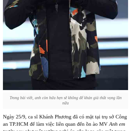
Trong bài viết, anh còn hứa hẹn sẽ không để khán giả thất vọng lần
nữa
Ngày 25/9, ca sĩ Khánh Phương đã có mặt tại trụ sở Công
an TP.HCM để làm việc liên quan đến ồn ào MV
Anh em