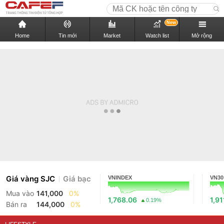
New
Home
Tin mới
Market
Watch list
Mở rộng
Giá vàng SJC
Giá bạc
VNINDEX
VN30
Mua vào
141,000
0%
1,768.06
1,91
0.19%
Bán ra
144,000
0%