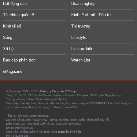
Bất động sản
Doanh nghiệp
Tài chính quốc tế
Kinh tế vĩ mô - Đầu tư
Kinh tế số
Thị trường
Sống
Lifestyle
Xã hội
Lịch sự kiện
Báo cáo phân tích
Watch List
eMagazine
© Copyright 2007 - 2026 -
Công ty Cổ phần VCCorp.
Tầng 17, 19, 20, 21 Toà nhà Center Building - Hapulico Complex, Số 01, phố Nguyễn Huy
Tưởng, phường Thanh Xuân, thành phố Hà Nội
Giấy phép thiết lập trang thông tin điện tử tổng hợp trên mạng số 2216/GP-TTĐT do Sở Thông tin
và Truyền thông Hà Nội cấp ngày 10 tháng 4 năm 2019.
Tầng 21, tòa nhà Center Building.
Địa chỉ: Số 01, phố Nguyễn Huy Tưởng, phường Thanh Xuân, thành phố Hà Nội
Điện thoại: 024 7309 5555 Máy lẻ 292. Fax: 024-39744082
Email: info@cafef.vn
Chịu trách nhiệm quản lý nội dung:
Ông Nguyễn Thế Tân
Hỗ trợ quảng cáo :