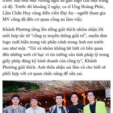
trước sau như một
vướng nghi án gắn logo của một trang
cá độ. Trước đó khoảng 2 ngày, ca sĩ Ưng Hoàng Phúc,
Lâm Chấn Huy cùng diễn viên Đại An - người tham gia
MV cũng đã đến cơ quan công an làm việc.
Khánh Phương từng lên tiếng giải thích nhóm nhận lời
mời hợp tác từ "công ty truyền thông giải trí", muốn đưa
logo xuất hiện trong vài phân cảnh trong Anh em trước
sau như một. "Tôi và nhóm không hề biết có liên quan
đến những web cờ bạc vì tin tưởng vào tính pháp lý trong
giấy phép đăng ký kinh doanh của công ty", Khánh
Phương giải thích. Anh thừa nhận sai lầm và cho biết sẽ
phối hợp với cơ quan chức năng để sửa sai.