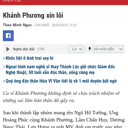
LIFESTYLE
Khánh Phương xin lỗi
CHỦ NHẬT , 28/09/2025, 14:32
Theo Minh Ngọc
-
Nghe đọc bài
1:45
Khốc liệt ở Anh trai say hi
Ngoại hình nam nghệ sĩ thay Thành Lộc giữ chức Giám đốc
Nghệ thuật, 50 tuổi vẫn độc thân, sống cùng mẹ
Quý ông độc thân Hứa Vĩ Văn tiết lộ về 1 mối duyên bất ngờ
Ca sĩ Khánh Phương khẳng định sẽ chịu trách nhiệm về
những sai lầm bản thân đã gây ra.
Sau khi thành lập nhóm mang tên Ngũ Hổ Tướng, Ưng
Hoàng Phúc cùng Khánh Phương, Lâm Chấn Huy, Dương
Ngọc Thái, Lưu Hưng ra mắt MV
Anh em trước sau như