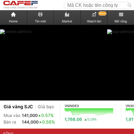
New
Home
Tin mới
Market
Watch list
Mở rộng
Giá vàng SJC
Giá bạc
VNINDEX
VN30
Mua vào
141,000
0.57%
1,768.06
1,91
0.19%
Bán ra
144,000
0.56%