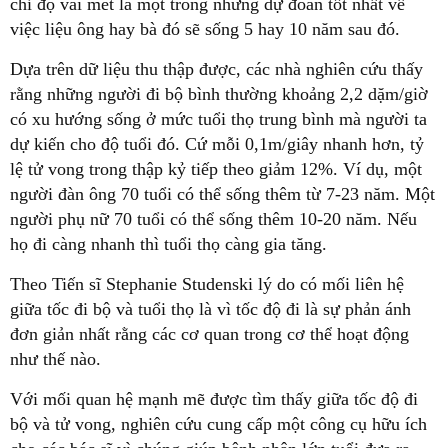
chỉ độ vài mét là một trong những dự đoán tốt nhất về
việc liệu ông hay bà đó sẽ sống 5 hay 10 năm sau đó.
Dựa trên dữ liệu thu thập được, các nhà nghiên cứu thấy
rằng những người đi bộ bình thường khoảng 2,2 dặm/giờ
có xu hướng sống ở mức tuổi thọ trung bình mà người ta
dự kiến cho độ tuổi đó. Cứ mỗi 0,1m/giây nhanh hơn, tỷ
lệ tử vong trong thập kỷ tiếp theo giảm 12%. Ví dụ, một
người đàn ông 70 tuổi có thể sống thêm từ 7-23 năm. Một
người phụ nữ 70 tuổi có thể sống thêm 10-20 năm. Nếu
họ đi càng nhanh thì tuổi thọ càng gia tăng.
Theo Tiến sĩ Stephanie Studenski lý do có mối liên hệ
giữa tốc đi bộ và tuổi thọ là vì tốc độ đi là sự phản ánh
đơn giản nhất rằng các cơ quan trong cơ thể hoạt động
như thế nào.
Với mối quan hệ mạnh mẽ được tìm thấy giữa tốc độ đi
bộ và tử vong, nghiên cứu cung cấp một công cụ hữu ích