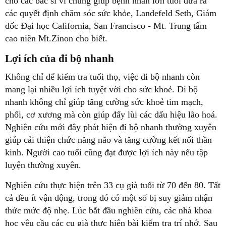
cho các bác sĩ vì chúng giúp bệnh nhân lớn tuổi đưa ra
các quyết định chăm sóc sức khỏe, Landefeld Seth, Giám
đốc Đại học California, San Francisco - Mt. Trung tâm
cao niên Mt.Zinon cho biết.
Lợi ích của đi bộ nhanh
Không chỉ để kiểm tra tuổi thọ, việc đi bộ nhanh còn
mang lại nhiều lợi ích tuyệt vời cho sức khoẻ. Đi bộ
nhanh không chỉ giúp tăng cường sức khoẻ tim mạch,
phổi, cơ xương mà còn giúp đẩy lùi các dấu hiệu lão hoá.
Nghiên cứu mới đây phát hiện đi bộ nhanh thường xuyên
giúp cải thiện chức năng não và tăng cường kết nối thần
kinh. Người cao tuổi cũng đạt được lợi ích này nếu tập
luyện thường xuyên.
Nghiên cứu thực hiện trên 33 cụ già tuổi từ 70 đến 80. Tất
cả đều ít vận động, trong đó có một số bị suy giảm nhận
thức mức độ nhẹ. Lúc bắt đầu nghiên cứu, các nhà khoa
học yêu cầu các cụ già thực hiện bài kiểm tra trí nhớ. Sau