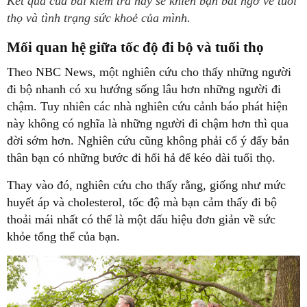
Kết quả của bài kiểm tra này sẽ khiến bạn bất ngờ về tuổi
thọ và tình trạng sức khoẻ của mình.
Mối quan hệ giữa tốc độ đi bộ và tuổi thọ
Theo NBC News, một nghiên cứu cho thấy những người
đi bộ nhanh có xu hướng sống lâu hơn những người đi
chậm. Tuy nhiên các nhà nghiên cứu cảnh báo phát hiện
này không có nghĩa là những người đi chậm hơn thì qua
đời sớm hơn. Nghiên cứu cũng không phải cố ý đẩy bản
thân bạn có những bước đi hối hả để kéo dài tuổi thọ.
Thay vào đó, nghiên cứu cho thấy rằng, giống như mức
huyết áp và cholesterol, tốc độ mà bạn cảm thấy đi bộ
thoải mái nhất có thể là một dấu hiệu đơn giản về sức
khỏe tổng thể của bạn.