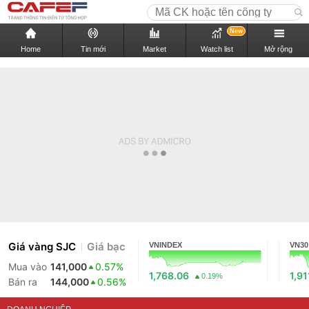
New
Home
Tin mới
Market
Watch list
Mở rộng
Giá vàng SJC
Giá bạc
VNINDEX
VN30
Mua vào
141,000
0.57%
1,768.06
1,91
0.19%
Bán ra
144,000
0.56%