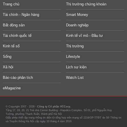
Trang chủ
Thị trường chứng khoán
Tài chính - Ngân hàng
Smart Money
Bất động sản
Doanh nghiệp
Tài chính quốc tế
Kinh tế vĩ mô - Đầu tư
Kinh tế số
Thị trường
Sống
Lifestyle
Xã hội
Lịch sự kiện
Báo cáo phân tích
Watch List
eMagazine
© Copyright 2007 - 2026 -
Công ty Cổ phần VCCorp.
Tầng 17, 19, 20, 21 Toà nhà Center Building - Hapulico Complex, Số 01, phố Nguyễn Huy
Tưởng, phường Thanh Xuân, thành phố Hà Nội
Giấy phép thiết lập trang thông tin điện tử tổng hợp trên mạng số 2216/GP-TTĐT do Sở Thông tin
và Truyền thông Hà Nội cấp ngày 10 tháng 4 năm 2019.