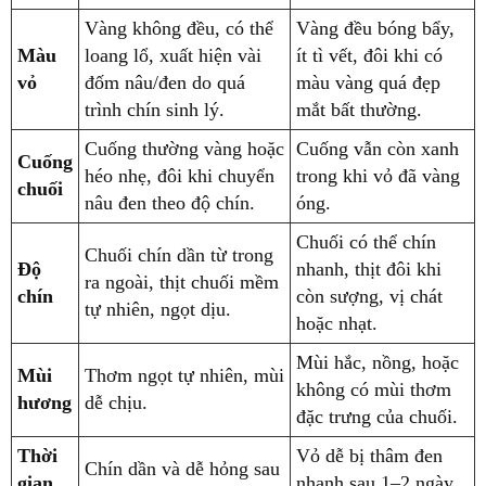
Vàng không đều, có thể
Vàng đều bóng bẩy,
Màu
loang lổ, xuất hiện vài
ít tì vết, đôi khi có
vỏ
đốm nâu/đen do quá
màu vàng quá đẹp
trình chín sinh lý.
mắt bất thường.
Cuống thường vàng hoặc
Cuống vẫn còn xanh
Cuống
héo nhẹ, đôi khi chuyển
trong khi vỏ đã vàng
chuối
nâu đen theo độ chín.
óng.
Chuối có thể chín
Chuối chín dần từ trong
Độ
nhanh, thịt đôi khi
ra ngoài, thịt chuối mềm
chín
còn sượng, vị chát
tự nhiên, ngọt dịu.
hoặc nhạt.
Mùi hắc, nồng, hoặc
Mùi
Thơm ngọt tự nhiên, mùi
không có mùi thơm
hương
dễ chịu.
đặc trưng của chuối.
Thời
Vỏ dễ bị thâm đen
Chín dần và dễ hỏng sau
gian
nhanh sau 1–2 ngày,