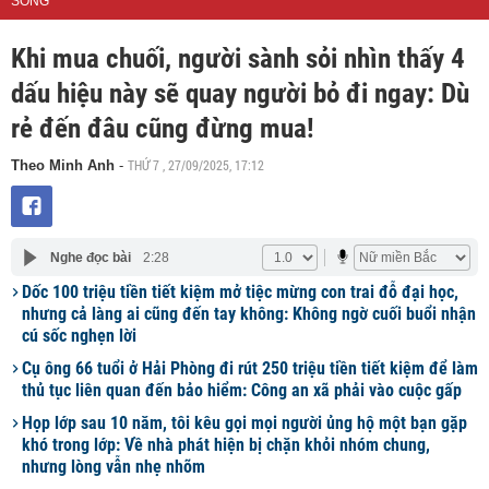
SỐNG
Khi mua chuối, người sành sỏi nhìn thấy 4
dấu hiệu này sẽ quay người bỏ đi ngay: Dù
rẻ đến đâu cũng đừng mua!
THỨ 7 , 27/09/2025, 17:12
Theo Minh Anh
-
Nghe đọc bài
2:28
Dốc 100 triệu tiền tiết kiệm mở tiệc mừng con trai đỗ đại học,
nhưng cả làng ai cũng đến tay không: Không ngờ cuối buổi nhận
cú sốc nghẹn lời
Cụ ông 66 tuổi ở Hải Phòng đi rút 250 triệu tiền tiết kiệm để làm
thủ tục liên quan đến bảo hiểm: Công an xã phải vào cuộc gấp
Họp lớp sau 10 năm, tôi kêu gọi mọi người ủng hộ một bạn gặp
khó trong lớp: Về nhà phát hiện bị chặn khỏi nhóm chung,
nhưng lòng vẫn nhẹ nhõm