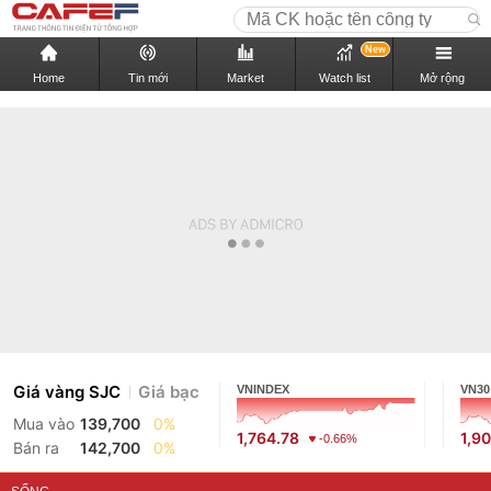
New
Home
Tin mới
Market
Watch list
Mở rộng
Giá vàng SJC
Giá bạc
VNINDEX
VN30
Mua vào
139,700
0%
1,764.78
1,9
-0.66%
Bán ra
142,700
0%