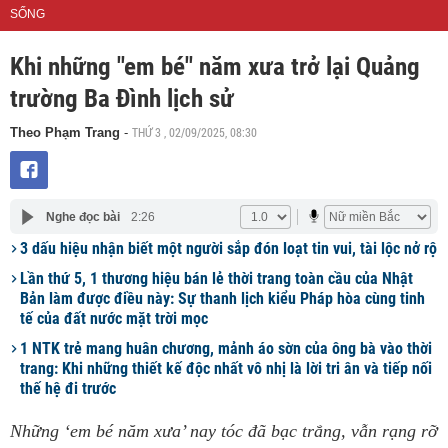
SỐNG
Khi những "em bé" năm xưa trở lại Quảng
trường Ba Đình lịch sử
THỨ 3 , 02/09/2025, 08:30
Theo Phạm Trang
-
Nghe đọc bài
2:26
3 dấu hiệu nhận biết một người sắp đón loạt tin vui, tài lộc nở rộ
Lần thứ 5, 1 thương hiệu bán lẻ thời trang toàn cầu của Nhật
Bản làm được điều này: Sự thanh lịch kiểu Pháp hòa cùng tinh
tế của đất nước mặt trời mọc
1 NTK trẻ mang huân chương, mảnh áo sờn của ông bà vào thời
trang: Khi những thiết kế độc nhất vô nhị là lời tri ân và tiếp nối
thế hệ đi trước
Những ‘em bé năm xưa’ nay tóc đã bạc trắng, vẫn rạng rỡ