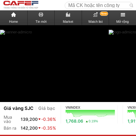
New
Home
Tin mới
Market
Watch list
Mở rộng
Giá vàng SJC
Giá bạc
VNINDEX
VN30
Mua
139,200
-0.36%
1,768.06
1,91
vào
0.19%
Bán ra
142,200
-0.35%