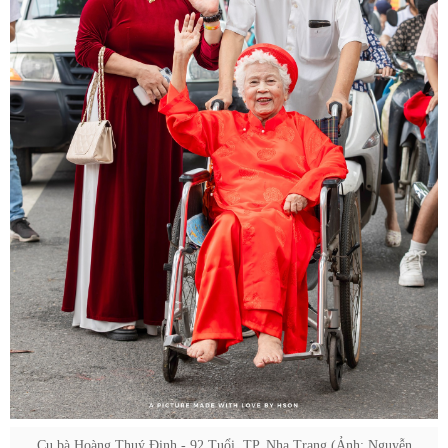
Cụ bà Hoàng Thuý Định - 92 Tuổi, TP. Nha Trang (Ảnh: Nguyễn