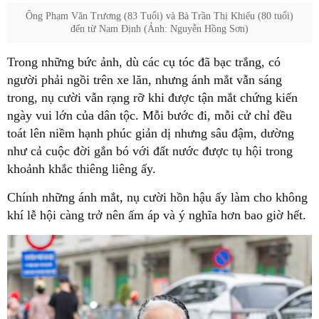
Ông Phạm Văn Trương (83 Tuổi) và Bà Trần Thị Khiếu (80 tuổi)
đến từ Nam Định (Ảnh: Nguyễn Hồng Sơn)
Trong những bức ảnh, dù các cụ tóc đã bạc trắng, có
người phải ngồi trên xe lăn, nhưng ánh mắt vẫn sáng
trong, nụ cười vẫn rạng rỡ khi được tận mắt chứng kiến
ngày vui lớn của dân tộc. Mỗi bước đi, mỗi cử chỉ đều
toát lên niềm hạnh phúc giản dị nhưng sâu đậm, dường
như cả cuộc đời gắn bó với đất nước được tụ hội trong
khoảnh khắc thiêng liêng ấy.
Chính những ánh mắt, nụ cười hồn hậu ấy làm cho không
khí lễ hội càng trở nên ấm áp và ý nghĩa hơn bao giờ hết.