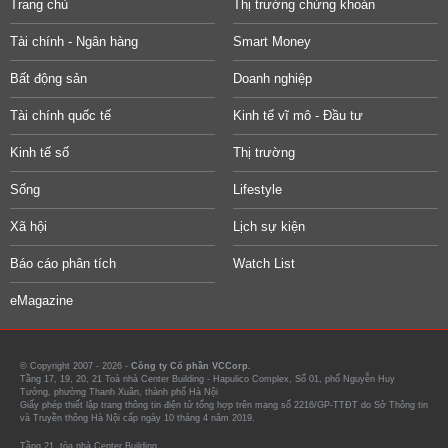
Trang chủ
Thị trường chứng khoán
Tài chính - Ngân hàng
Smart Money
Bất động sản
Doanh nghiệp
Tài chính quốc tế
Kinh tế vĩ mô - Đầu tư
Kinh tế số
Thị trường
Sống
Lifestyle
Xã hội
Lịch sự kiện
Báo cáo phân tích
Watch List
eMagazine
© Copyright 2007 - 2026 -
Công ty Cổ phần VCCorp.
Tầng 17, 19, 20, 21 Toà nhà Center Building - Hapulico Complex, Số 01, phố Nguyễn Huy
Tưởng, phường Thanh Xuân, thành phố Hà Nội
Giấy phép thiết lập trang thông tin điện tử tổng hợp trên mạng số 2216/GP-TTĐT do Sở Thông tin
và Truyền thông Hà Nội cấp ngày 10 tháng 4 năm 2019.
Tầng 21, tòa nhà Center Building.