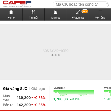
New
Home
Tin mới
Market
Watch list
Mở rộng
Giá vàng SJC
Giá bạc
VNINDEX
VN30
Mua
139,200
-0.36%
1,768.06
1,91
vào
0.19%
Bán ra
142,200
-0.35%