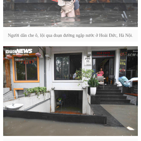
Người dân che ô, lội qua đoạn đường ngập nước ở Hoài Đức, Hà Nội.