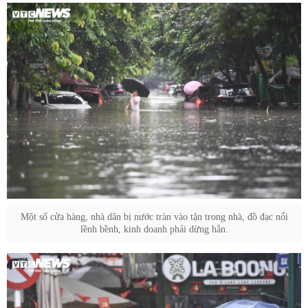
Một số cửa hàng, nhà dân bị nước tràn vào tận trong nhà, đồ đạc nổi
lềnh bềnh, kinh doanh phải dừng hẳn.