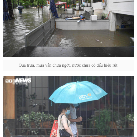
Quá trưa, mưa vẫn chưa ngớt, nước chưa có dấu hiệu rút.