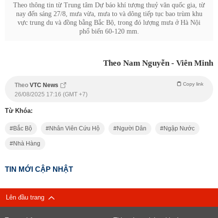
Theo thông tin từ Trung tâm Dự báo khí tượng thuỷ văn quốc gia, từ
nay đến sáng 27/8, mưa vừa, mưa to và dông tiếp tục bao trùm khu
vực trung du và đồng bằng Bắc Bộ, trong đó lượng mưa ở Hà Nội
phổ biến 60-120 mm.
Theo Nam Nguyễn - Viên Minh
Copy link
Theo
VTC News
26/08/2025 17:16 (GMT +7)
Từ Khóa:
Bắc Bộ
Nhân Viên Cứu Hộ
Người Dân
Ngập Nước
Nhà Hàng
TIN MỚI CẬP NHẬT
Lên đầu trang