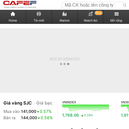
New
Home
Tin mới
Market
Watch list
Mở rộng
Giá vàng SJC
Giá bạc
VNINDEX
VN30
Mua vào
141,000
0.57%
1,768.06
1,91
0.19%
Bán ra
144,000
0.56%