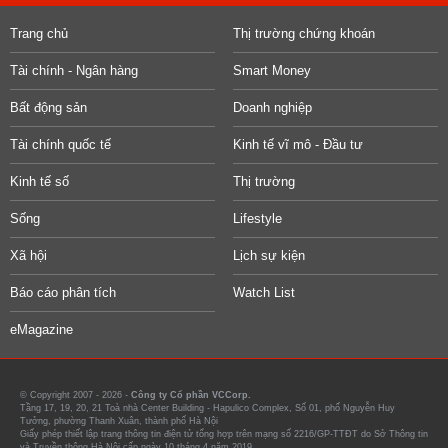
Trang chủ
Thị trường chứng khoán
Tài chính - Ngân hàng
Smart Money
Bất động sản
Doanh nghiệp
Tài chính quốc tế
Kinh tế vĩ mô - Đầu tư
Kinh tế số
Thị trường
Sống
Lifestyle
Xã hội
Lịch sự kiện
Báo cáo phân tích
Watch List
eMagazine
© Copyright 2007 - 2026 -
Công ty Cổ phần VCCorp.
Tầng 17, 19, 20, 21 Toà nhà Center Building - Hapulico Complex, Số 01, phố Nguyễn Huy
Tưởng, phường Thanh Xuân, thành phố Hà Nội
Giấy phép thiết lập trang thông tin điện tử tổng hợp trên mạng số 2216/GP-TTĐT do Sở Thông tin
và Truyền thông Hà Nội cấp ngày 10 tháng 4 năm 2019.