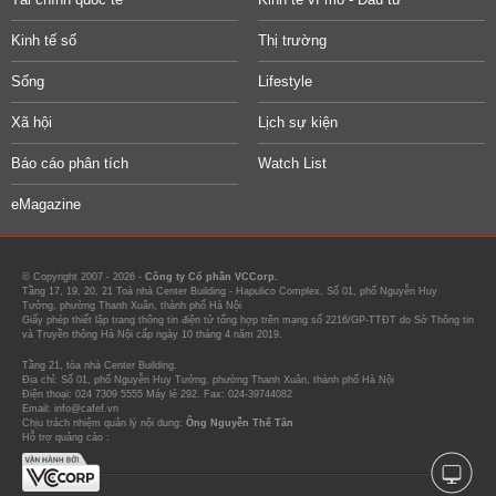
Kinh tế số
Thị trường
Sống
Lifestyle
Xã hội
Lịch sự kiện
Báo cáo phân tích
Watch List
eMagazine
© Copyright 2007 - 2026 -
Công ty Cổ phần VCCorp.
Tầng 17, 19, 20, 21 Toà nhà Center Building - Hapulico Complex, Số 01, phố Nguyễn Huy
Tưởng, phường Thanh Xuân, thành phố Hà Nội
Giấy phép thiết lập trang thông tin điện tử tổng hợp trên mạng số 2216/GP-TTĐT do Sở Thông tin
và Truyền thông Hà Nội cấp ngày 10 tháng 4 năm 2019.
Tầng 21, tòa nhà Center Building.
Địa chỉ: Số 01, phố Nguyễn Huy Tưởng, phường Thanh Xuân, thành phố Hà Nội
Điện thoại: 024 7309 5555 Máy lẻ 292. Fax: 024-39744082
Email: info@cafef.vn
Chịu trách nhiệm quản lý nội dung:
Ông Nguyễn Thế Tân
Hỗ trợ quảng cáo :