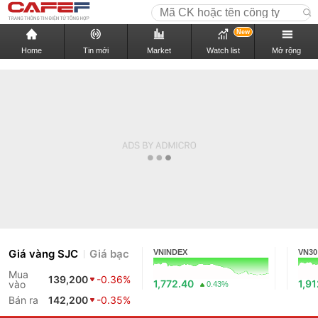
New
Home
Tin mới
Market
Watch list
Mở rộng
Giá vàng SJC
Giá bạc
VNINDEX
VN30
Mua
139,200
-0.36%
1,772.40
1,9
vào
0.43%
Bán ra
142,200
-0.35%