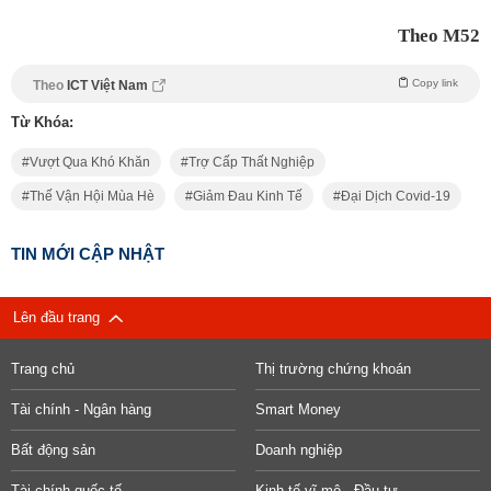
Theo M52
Copy link
Theo
ICT Việt Nam
Từ Khóa:
Vượt Qua Khó Khăn
Trợ Cấp Thất Nghiệp
Thế Vận Hội Mùa Hè
Giảm Đau Kinh Tế
Đại Dịch Covid-19
TIN MỚI CẬP NHẬT
Lên đầu trang
Trang chủ
Thị trường chứng khoán
Tài chính - Ngân hàng
Smart Money
Bất động sản
Doanh nghiệp
Tài chính quốc tế
Kinh tế vĩ mô - Đầu tư