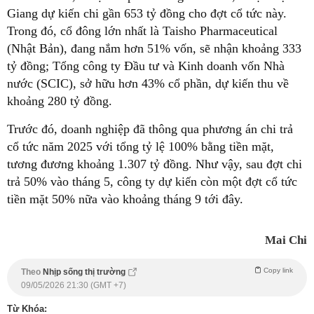
Giang dự kiến chi gần 653 tỷ đồng cho đợt cổ tức này.
Trong đó, cổ đông lớn nhất là Taisho Pharmaceutical
(Nhật Bản), đang nắm hơn 51% vốn, sẽ nhận khoảng 333
tỷ đồng; Tổng công ty Đầu tư và Kinh doanh vốn Nhà
nước (SCIC), sở hữu hơn 43% cổ phần, dự kiến thu về
khoảng 280 tỷ đồng.
Trước đó, doanh nghiệp đã thông qua phương án chi trả
cổ tức năm 2025 với tổng tỷ lệ 100% bằng tiền mặt,
tương đương khoảng 1.307 tỷ đồng. Như vậy, sau đợt chi
trả 50% vào tháng 5, công ty dự kiến còn một đợt cổ tức
tiền mặt 50% nữa vào khoảng tháng 9 tới đây.
Mai Chi
Copy link
Theo
Nhịp sống thị trường
09/05/2026 21:30 (GMT +7)
Từ Khóa: