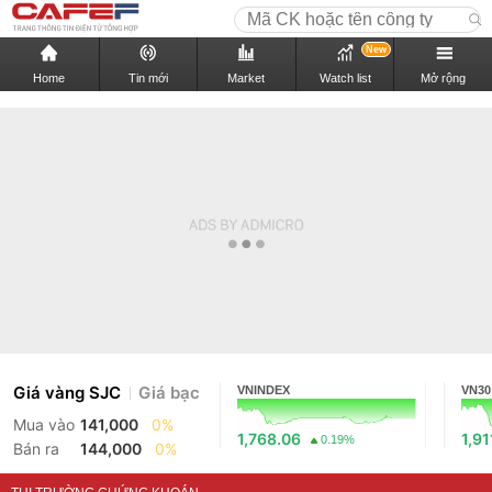
New
Home
Tin mới
Market
Watch list
Mở rộng
Giá vàng SJC
Giá bạc
VNINDEX
VN30
Mua vào
141,000
0%
1,768.06
1,91
0.19%
Bán ra
144,000
0%