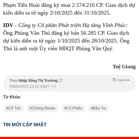
Phạm Tiến Hoài đăng ký mua 2.574.210 CP. Giao dịch dự
kiến diễn ra từ ngày 2/10/2025 đến 31/10/2025.
IDV
-
Công ty Cổ phần Phát triển Hạ tầng Vĩnh Phúc:
Ông Phùng Văn Thú đăng ký bán 56.285 CP. Giao dịch
dự kiến diễn ra từ ngày 1/10/2025 đến 28/10/2025. Ông
Thú là anh ruột Ủy viên HĐQT Phùng Văn Quý.
Tuệ Giang
Copy link
Theo
Nhịp Sống Thị Trường
29/09/2025 22:02 (GMT +7)
Từ Khóa:
Cổ Tức
Chứng Khoán
Cổ Phiếu
Đầu Tư
TIN MỚI CẬP NHẬT