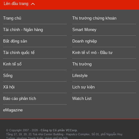
Lên đầu trang
Trang chủ
Thị trường chứng khoán
Tài chính - Ngân hàng
Smart Money
Bất động sản
Doanh nghiệp
Tài chính quốc tế
Kinh tế vĩ mô - Đầu tư
Kinh tế số
Thị trường
Sống
Lifestyle
Xã hội
Lịch sự kiện
Báo cáo phân tích
Watch List
eMagazine
© Copyright 2007 - 2026 -
Công ty Cổ phần VCCorp.
Tầng 17, 19, 20, 21 Toà nhà Center Building - Hapulico Complex, Số 01, phố Nguyễn Huy
Tưởng, phường Thanh Xuân, thành phố Hà Nội