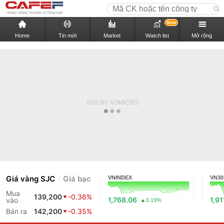
New
Home
Tin mới
Market
Watch list
Mở rộng
Giá vàng SJC
Giá bạc
VNINDEX
VN30
Mua
139,200
-0.36%
1,768.06
1,91
vào
0.19%
Bán ra
142,200
-0.35%