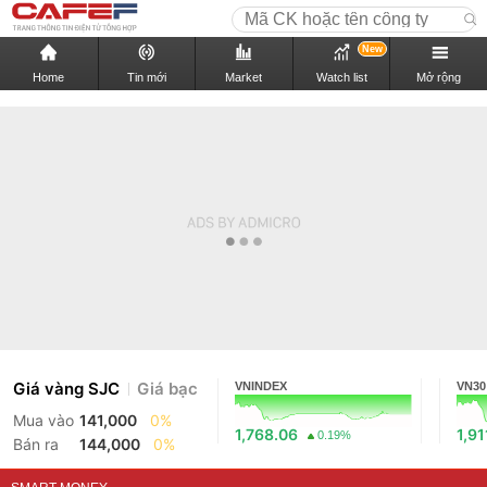
New
Home
Tin mới
Market
Watch list
Mở rộng
Giá vàng SJC
Giá bạc
VNINDEX
VN30
Mua vào
141,000
0%
1,768.06
1,91
0.19%
Bán ra
144,000
0%