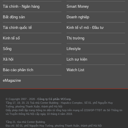
Tài chính - Ngân hàng
Smart Money
Bất động sản
Doanh nghiệp
Tài chính quốc tế
Kinh tế vĩ mô - Đầu tư
Kinh tế số
Thị trường
Sống
Lifestyle
Xã hội
Lịch sự kiện
Báo cáo phân tích
Watch List
eMagazine
© Copyright 2007 - 2026 -
Công ty Cổ phần VCCorp.
Tầng 17, 19, 20, 21 Toà nhà Center Building - Hapulico Complex, Số 01, phố Nguyễn Huy
Tưởng, phường Thanh Xuân, thành phố Hà Nội
Giấy phép thiết lập trang thông tin điện tử tổng hợp trên mạng số 2216/GP-TTĐT do Sở Thông tin
và Truyền thông Hà Nội cấp ngày 10 tháng 4 năm 2019.
Tầng 21, tòa nhà Center Building.
Địa chỉ: Số 01, phố Nguyễn Huy Tưởng, phường Thanh Xuân, thành phố Hà Nội