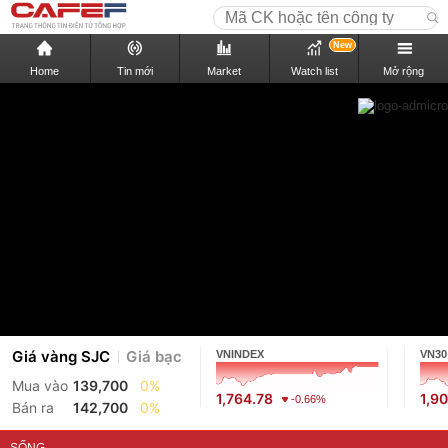
New
Home
Tin mới
Market
Watch list
Mở rộng
Giá vàng SJC
Giá bạc
VNINDEX
VN30
Mua vào
139,700
0%
1,764.78
1,9
-0.66%
Bán ra
142,700
0%