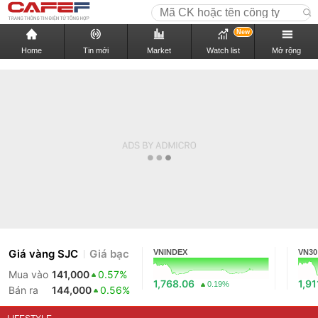
New
Home
Tin mới
Market
Watch list
Mở rộng
Giá vàng SJC
Giá bạc
VNINDEX
VN30
Mua vào
141,000
0.57%
1,768.06
1,91
0.19%
Bán ra
144,000
0.56%