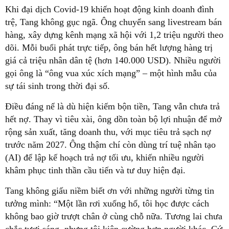
Khi đại dịch Covid-19 khiến hoạt động kinh doanh đình
trệ, Tang không gục ngã. Ông chuyển sang livestream bán
hàng, xây dựng kênh mạng xã hội với 1,2 triệu người theo
dõi. Mỗi buổi phát trực tiếp, ông bán hết lượng hàng trị
giá cả triệu nhân dân tệ (hơn 140.000 USD). Nhiều người
gọi ông là “ông vua xúc xích mạng” – một hình mẫu của
sự tái sinh trong thời đại số.
Điều đáng nể là dù hiện kiếm bộn tiền, Tang vẫn chưa trả
hết nợ. Thay vì tiêu xài, ông dồn toàn bộ lợi nhuận để mở
rộng sản xuất, tăng doanh thu, với mục tiêu trả sạch nợ
trước năm 2027. Ông thậm chí còn dùng trí tuệ nhân tạo
(AI) để lập kế hoạch trả nợ tối ưu, khiến nhiều người
khâm phục tinh thần cầu tiến và tư duy hiện đại.
Tang không giấu niềm biết ơn với những người từng tin
tưởng mình: “Một lần rơi xuống hố, tôi học được cách
không bao giờ trượt chân ở cùng chỗ nữa. Tương lai chưa