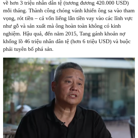
về hơn 3 triệu nhân dân tệ (tương đương 420.000 USD)
mỗi tháng. Thành công chóng vánh khiến ông sa vào tham
vọng, rót tiền – cả vốn liếng lẫn tiền vay vào các lĩnh vực
như gỗ và sản xuất mà ông hoàn toàn không có kinh
nghiệm. Hậu quả, đến năm 2015, Tang gánh khoản nợ
khổng lồ 46 triệu nhân dân tệ (hơn 6 triệu USD) và buộc
phải tuyên bố phá sản.