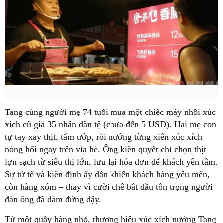
Tang cùng người mẹ 74 tuổi mua một chiếc máy nhồi xúc
xích cũ giá 35 nhân dân tệ (chưa đến 5 USD). Hai mẹ con
tự tay xay thịt, tẩm ướp, rồi nướng từng xiên xúc xích
nóng hổi ngay trên vỉa hè. Ông kiên quyết chỉ chọn thịt
lợn sạch từ siêu thị lớn, lưu lại hóa đơn để khách yên tâm.
Sự tử tế và kiên định ấy dần khiến khách hàng yêu mến,
còn hàng xóm – thay vì cười chê bắt đầu tôn trọng người
đàn ông đã dám đứng dậy.
Từ một quầy hàng nhỏ, thương hiệu xúc xích nướng Tang