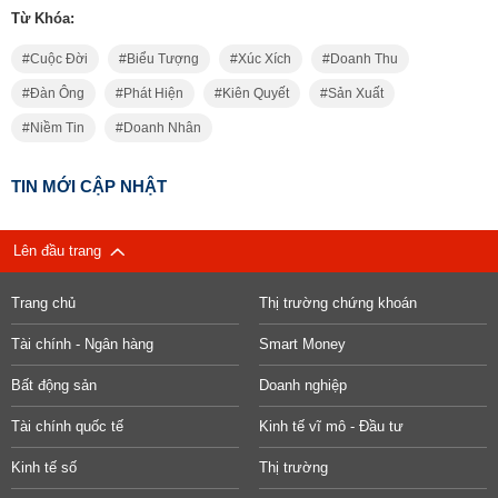
Từ Khóa:
Cuộc Đời
Biểu Tượng
Xúc Xích
Doanh Thu
Đàn Ông
Phát Hiện
Kiên Quyết
Sản Xuất
Niềm Tin
Doanh Nhân
TIN MỚI CẬP NHẬT
Lên đầu trang
Trang chủ
Thị trường chứng khoán
Tài chính - Ngân hàng
Smart Money
Bất động sản
Doanh nghiệp
Tài chính quốc tế
Kinh tế vĩ mô - Đầu tư
Kinh tế số
Thị trường