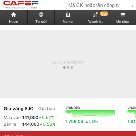
New
Home
Tin mới
Market
Watch list
Mở rộng
Giá vàng SJC
Giá bạc
VNINDEX
VN30
Mua vào
141,000
0.57%
1,768.06
1,91
0.19%
Bán ra
144,000
0.56%