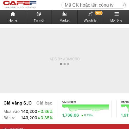
New
Home
Tin mới
Market
Watch list
Mở rộng
Giá vàng SJC
Giá bạc
VNINDEX
VN30
Mua vào
140,200
0.36%
1,768.06
1,91
0.19%
Bán ra
143,200
0.35%