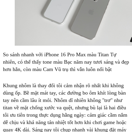
So sánh nhanh với iPhone 16 Pro Max màu Titan Tự
nhiên, có thể thấy tone màu Bạc năm nay tươi sáng và đẹp
hơn hẳn, còn màu Cam Vũ trụ thì vẫn luôn nổi bật
Khung nhôm là thay đổi tôi cảm nhận rõ nhất khi không
dùng ốp. Bề mặt mát tay, các đường bo ôm khít lòng bàn
tay nên cầm lâu ít mỏi. Nhôm dĩ nhiên không "trơ" như
titan về mặt chống xước va quệt, nhưng bù lại là hai điều
tôi ưu tiên trong thực dụng hằng ngày: cảm giác cầm nắm
dễ chịu và khả năng tản nhiệt tốt hơn khi chơi game hoặc
quay 4K dài. Sáng nay tôi chụp nhanh vài khung đặt máy