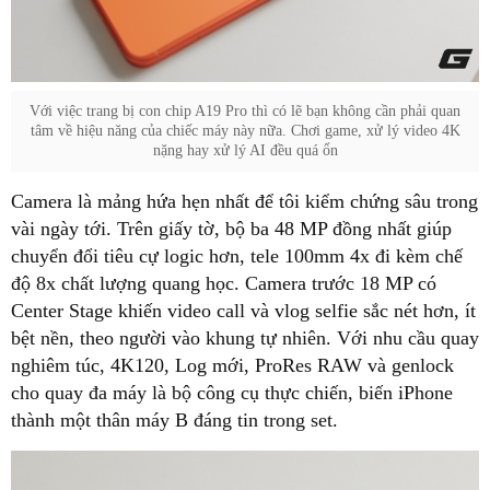
Với việc trang bị con chip A19 Pro thì có lẽ bạn không cần phải quan
tâm về hiệu năng của chiếc máy này nữa. Chơi game, xử lý video 4K
nặng hay xử lý AI đều quá ổn
Camera là mảng hứa hẹn nhất để tôi kiểm chứng sâu trong
vài ngày tới. Trên giấy tờ, bộ ba 48 MP đồng nhất giúp
chuyển đổi tiêu cự logic hơn, tele 100mm 4x đi kèm chế
độ 8x chất lượng quang học. Camera trước 18 MP có
Center Stage khiến video call và vlog selfie sắc nét hơn, ít
bệt nền, theo người vào khung tự nhiên. Với nhu cầu quay
nghiêm túc, 4K120, Log mới, ProRes RAW và genlock
cho quay đa máy là bộ công cụ thực chiến, biến iPhone
thành một thân máy B đáng tin trong set.