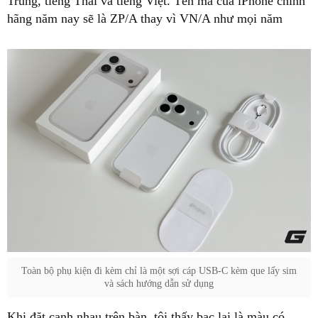
Trung, tiếng Thái và tiếng Việt. Tên mã của iPhone chính
hãng năm nay sẽ là ZP/A thay vì VN/A như mọi năm
Toàn bộ phụ kiện đi kèm chỉ là một sợi cáp USB-C kèm que lấy sim
và sách hướng dẫn sử dụng
Khi đặt cạnh nhau trên bàn, tôi thấy bạc lại là màu có