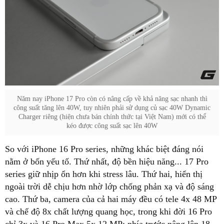
Năm nay iPhone 17 Pro còn có nâng cấp về khả năng sạc nhanh thì
công suất tăng lên 40W, tuy nhiên phải sử dụng củ sạc 40W Dynamic
Charger riêng (hiện chưa bán chính thức tại Việt Nam) mới có thể
kéo được công suất sạc lên 40W
So với iPhone 16 Pro series, những khác biệt đáng nói
nằm ở bốn yếu tố. Thứ nhất, độ bền hiệu năng... 17 Pro
series giữ nhịp ổn hơn khi stress lâu. Thứ hai, hiển thị
ngoài trời dễ chịu hơn nhờ lớp chống phản xạ và độ sáng
cao. Thứ ba, camera của cả hai máy đều có tele 4x 48 MP
và chế độ 8x chất lượng quang học, trong khi đời 16 Pro
chỉ 3x và 16 Pro Max 5x 12 MP; phía trước nâng lên 18