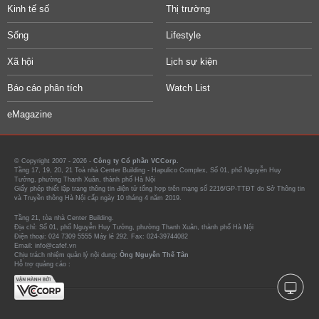
Kinh tế số
Thị trường
Sống
Lifestyle
Xã hội
Lịch sự kiện
Báo cáo phân tích
Watch List
eMagazine
© Copyright 2007 - 2026 -
Công ty Cổ phần VCCorp.
Tầng 17, 19, 20, 21 Toà nhà Center Building - Hapulico Complex, Số 01, phố Nguyễn Huy
Tưởng, phường Thanh Xuân, thành phố Hà Nội
Giấy phép thiết lập trang thông tin điện tử tổng hợp trên mạng số 2216/GP-TTĐT do Sở Thông tin
và Truyền thông Hà Nội cấp ngày 10 tháng 4 năm 2019.
Tầng 21, tòa nhà Center Building.
Địa chỉ: Số 01, phố Nguyễn Huy Tưởng, phường Thanh Xuân, thành phố Hà Nội
Điện thoại: 024 7309 5555 Máy lẻ 292. Fax: 024-39744082
Email: info@cafef.vn
Chịu trách nhiệm quản lý nội dung:
Ông Nguyễn Thế Tân
Hỗ trợ quảng cáo :