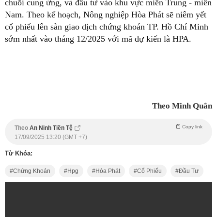
chuỗi cung ứng, và đầu tư vào khu vực miền Trung - miền
Nam. Theo kế hoạch, Nông nghiệp Hòa Phát sẽ niêm yết
cổ phiếu lên sàn giao dịch chứng khoán TP. Hồ Chí Minh
sớm nhất vào tháng 12/2025 với mã dự kiến là HPA.
Theo Minh Quân
Copy link
Theo
An Ninh Tiền Tệ
17/09/2025 13:20 (GMT +7)
Từ Khóa:
Chứng Khoán
Hpg
Hòa Phát
Cổ Phiếu
Đầu Tư