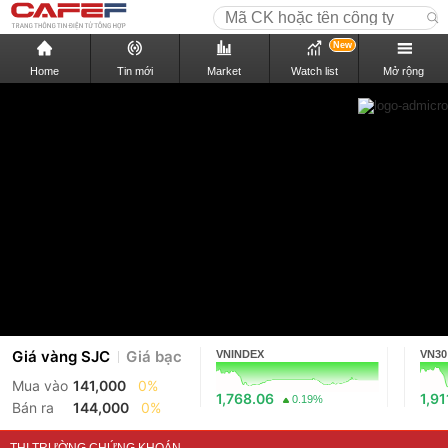
New
Home
Tin mới
Market
Watch list
Mở rộng
Giá vàng SJC
Giá bạc
VNINDEX
VN30
Mua vào
141,000
0%
1,768.06
1,91
0.19%
Bán ra
144,000
0%