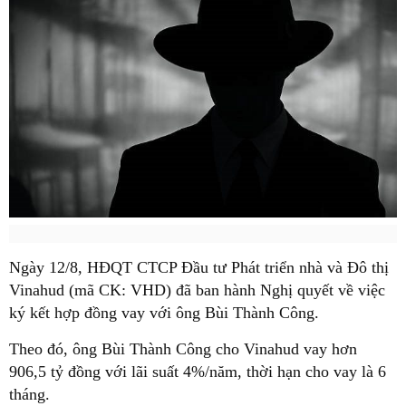
Ngày 12/8, HĐQT CTCP Đầu tư Phát triển nhà và Đô thị
Vinahud (mã CK: VHD) đã ban hành Nghị quyết về việc
ký kết hợp đồng vay với ông Bùi Thành Công.
Theo đó, ông Bùi Thành Công cho Vinahud vay hơn
906,5 tỷ đồng với lãi suất 4%/năm, thời hạn cho vay là 6
tháng.