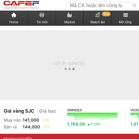
New
Home
Tin mới
Market
Watch list
Mở rộng
Giá vàng SJC
Giá bạc
VNINDEX
VN30
Mua vào
141,000
0%
1,768.06
1,91
0.19%
Bán ra
144,000
0%