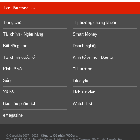
Lên đầu trang
Trang chủ
Thị trường chứng khoán
Tài chính - Ngân hàng
Smart Money
Bất động sản
Doanh nghiệp
Tài chính quốc tế
Kinh tế vĩ mô - Đầu tư
Kinh tế số
Thị trường
Sống
Lifestyle
Xã hội
Lịch sự kiện
Báo cáo phân tích
Watch List
eMagazine
© Copyright 2007 - 2026 -
Công ty Cổ phần VCCorp.
Tầng 17, 19, 20, 21 Toà nhà Center Building - Hapulico Complex, Số 01, phố Nguyễn Huy