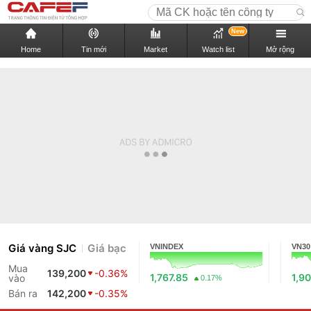
New
Home
Tin mới
Market
Watch list
Mở rộng
Giá vàng SJC
Giá bạc
VNINDEX
VN30
Mua
139,200
-0.36%
1,767.85
1,9
vào
0.17%
Bán ra
142,200
-0.35%