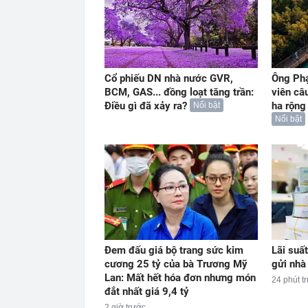
Cổ phiếu DN nhà nước GVR,
Ông Ph
BCM, GAS... đồng loạt tăng trần:
viên câ
Điều gì đã xảy ra?
ha rộng
Nổi bật
Nổi bật
Đem đấu giá bộ trang sức kim
Lãi suấ
cương 25 tỷ của bà Trương Mỹ
gửi nhà
Lan: Mất hết hóa đơn nhưng món
24 phút t
đắt nhất giá 9,4 tỷ
2 giờ trước