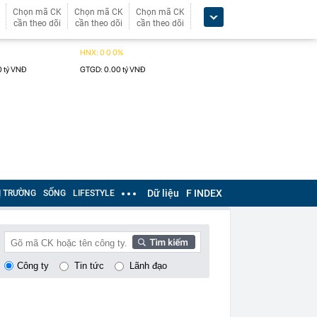
Chọn mã CK
Chọn mã CK
Chọn mã CK
cần theo dõi
cần theo dõi
cần theo dõi
Dữ liệu
F INDEX
Ị TRƯỜNG
SỐNG
LIFESTYLE
Công ty
Tin tức
Lãnh đạo