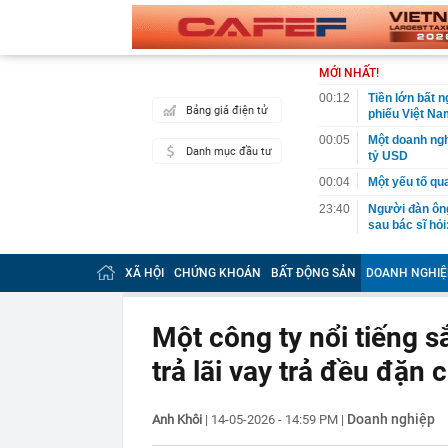
MỚI NHẤT!
00:12
Tiền lớn bất n
Bảng giá điện tử
phiếu Việt Na
00:05
Một doanh ngh
Danh mục đầu tư
tỷ USD
00:04
Một yếu tố qu
23:40
Người đàn ông
sau bác sĩ hỏi
23:34
Nam ca sĩ rao
còn 400 tỷ
XÃ HỘI
CHỨNG KHOÁN
BẤT ĐỘNG SẢN
DOANH NGHIỆ
23:28
Trấn Thành cô
chắn là siêu 
Một công ty nổi tiếng s
23:14
Bí mật được A
trả lãi vay trả đều đặn
22:56
Vì sao ngày c
Vài mét vuông
22:48
5 LOẠI rau que
Doanh nghiệp
Anh Khôi
|
14-05-2026 - 14:59 PM
|
nên cẩn thận 
22:28
CHÍNH THỨC: L