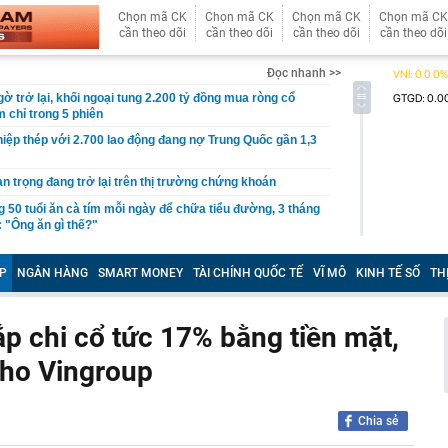
Chọn mã CK
Chọn mã CK
Chọn mã CK
Chọn mã CK
cần theo dõi
cần theo dõi
cần theo dõi
cần theo dõi
Đọc nhanh >>
gờ trở lại, khối ngoại tung 2.200 tỷ đồng mua ròng cổ
m chỉ trong 5 phiên
iệp thép với 2.700 lao động đang nợ Trung Quốc gần 1,3
an trọng đang trở lại trên thị trường chứng khoán
 50 tuổi ăn cà tím mỗi ngày để chữa tiểu đường, 3 tháng
: "Ông ăn gì thế?"
 bán biệt thự 9 phòng ngủ ở TP.HCM giá gốc 600 tỷ, giảm
P
NGÂN HÀNG
SMART MONEY
TÀI CHÍNH QUỐC TẾ
VĨ MÔ
KINH TẾ SỐ
TH
ng bố phim Tết 2027, nghe tên ai cũng quả quyết “chắc
phẩm”
ắp chi cổ tức 17% bằng tiền mặt,
pple giấu kín suốt 15 năm trên iPhone
 cho Vingroup
àng nhiều gia đình không còn phơi quần áo ở ban công?
 ngoài trời đang được dùng theo 1 cách rất khác
n thuộc có khả năng tích tụ kim loại nặng, người Việt
nguồn gốc trước khi sử dụng
Chia sẻ
ịch đi học trở lại của học sinh 34 tỉnh, thành phố sau kỳ