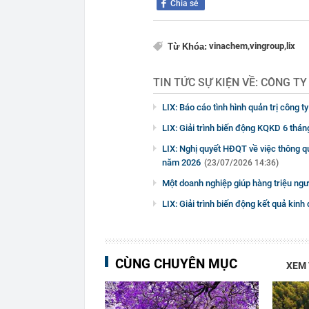
Chia sẻ
vinachem,
vingroup,
lix
Từ Khóa:
TIN TỨC SỰ KIỆN VỀ:
CÔNG TY
LIX: Báo cáo tình hình quản trị công 
LIX: Giải trình biến động KQKD 6 thá
LIX: Nghị quyết HĐQT về việc thông q
năm 2026
(23/07/2026 14:36)
Một doanh nghiệp giúp hàng triệu ngườ
LIX: Giải trình biến động kết quả kin
CÙNG CHUYÊN MỤC
XEM