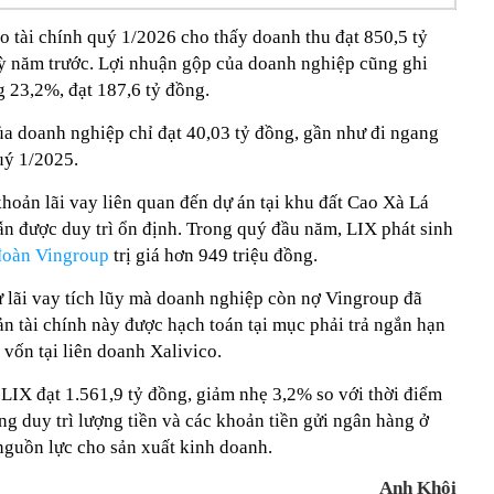
o tài chính quý 1/2026 cho thấy doanh thu đạt 850,5 tỷ
ỳ năm trước. Lợi nhuận gộp của doanh nghiệp cũng ghi
 23,2%, đạt 187,6 tỷ đồng.
ủa doanh nghiệp chỉ đạt 40,03 tỷ đồng, gần như đi ngang
uý 1/2025.
 khoản lãi vay liên quan đến dự án tại khu đất Cao Xà Lá
ẫn được duy trì ổn định. Trong quý đầu năm, LIX phát sinh
đoàn Vingroup
trị giá hơn 949 triệu đồng.
ư lãi vay tích lũy mà doanh nghiệp còn nợ Vingroup đã
n tài chính này được hạch toán tại mục phải trả ngắn hạn
vốn tại liên doanh Xalivico.
a LIX đạt 1.561,9 tỷ đồng, giảm nhẹ 3,2% so với thời điểm
g duy trì lượng tiền và các khoản tiền gửi ngân hàng ở
guồn lực cho sản xuất kinh doanh.
Anh Khôi