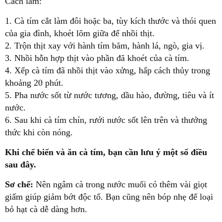
Cách làm:
1. Cà tím cắt làm đôi hoặc ba, tùy kích thước và thói quen
của gia đình, khoét lõm giữa để nhồi thịt.
2. Trộn thịt xay với hành tím băm, hành lá, ngò, gia vị.
3. Nhồi hỗn hợp thịt vào phần đã khoét của cà tím.
4. Xếp cà tím đã nhồi thịt vào xửng, hấp cách thủy trong
khoảng 20 phút.
5. Pha nước sốt từ nước tương, dầu hào, đường, tiêu và ít
nước.
6. Sau khi cà tím chín, rưới nước sốt lên trên và thưởng
thức khi còn nóng.
Khi chế biến và ăn cà tím, bạn cần lưu ý một số điều
sau đây.
Sơ chế:
Nên ngâm cà trong nước muối có thêm vài giọt
giấm giúp giảm bớt độc tố. Bạn cũng nên bóp nhẹ để loại
bỏ hạt cà dễ dàng hơn.