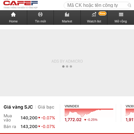
New
Home
Tin mới
Market
Watch list
Mở rộng
Giá vàng SJC
Giá bạc
VNINDEX
VN30
Mua
140,200
-0.07%
1,772.02
1,91
vào
-0.25%
Bán ra
143,200
-0.07%