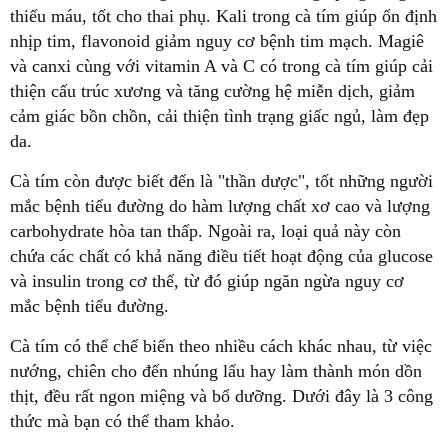
thiếu máu, tốt cho thai phụ. Kali trong cà tím giúp ổn định
nhịp tim, flavonoid giảm nguy cơ bệnh tim mạch. Magiê
và canxi cùng với vitamin A và C có trong cà tím giúp cải
thiện cấu trúc xương và tăng cường hệ miễn dịch, giảm
cảm giác bồn chồn, cải thiện tình trạng giấc ngủ, làm đẹp
da.
Cà tím còn được biết đến là "thần dược", tốt những người
mắc bệnh tiểu đường do hàm lượng chất xơ cao và lượng
carbohydrate hòa tan thấp. Ngoài ra, loại quả này còn
chứa các chất có khả năng điều tiết hoạt động của glucose
và insulin trong cơ thể, từ đó giúp ngăn ngừa nguy cơ
mắc bệnh tiểu đường.
Cà tím có thể chế biến theo nhiều cách khác nhau, từ việc
nướng, chiên cho đến nhúng lẩu hay làm thành món dồn
thịt, đều rất ngon miệng và bổ dưỡng. Dưới đây là 3 công
thức mà bạn có thể tham khảo.