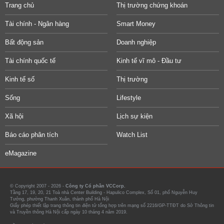
Trang chủ
Thị trường chứng khoán
Tài chính - Ngân hàng
Smart Money
Bất động sản
Doanh nghiệp
Tài chính quốc tế
Kinh tế vĩ mô - Đầu tư
Kinh tế số
Thị trường
Sống
Lifestyle
Xã hội
Lịch sự kiện
Báo cáo phân tích
Watch List
eMagazine
© Copyright 2007 - 2026 -
Công ty Cổ phần VCCorp.
Tầng 17, 19, 20, 21 Toà nhà Center Building - Hapulico Complex, Số 01, phố Nguyễn Huy
Tưởng, phường Thanh Xuân, thành phố Hà Nội
Giấy phép thiết lập trang thông tin điện tử tổng hợp trên mạng số 2216/GP-TTĐT do Sở Thông tin
và Truyền thông Hà Nội cấp ngày 10 tháng 4 năm 2019.