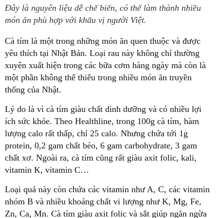
Đây là nguyên liệu dễ chế biến, có thể làm thành nhiều
món ăn phù hợp với khẩu vị người Việt.
Cà tím là một trong những món ăn quen thuộc và được
yêu thích tại Nhật Bản. Loại rau này không chỉ thường
xuyên xuất hiện trong các bữa cơm hàng ngày mà còn là
một phần không thể thiếu trong nhiều món ăn truyền
thống của Nhật.
Lý do là vì cà tím giàu chất dinh dưỡng và có nhiều lợi
ích sức khỏe. Theo Healthline, trong 100g cà tím, hàm
lượng calo rất thấp, chỉ 25 calo. Nhưng chứa tới 1g
protein, 0,2 gam chất béo, 6 gam carbohydrate, 3 gam
chất xơ. Ngoài ra, cà tím cũng rất giàu axit folic, kali,
vitamin K, vitamin C…
Loại quả này còn chứa các vitamin như A, C, các vitamin
nhóm B và nhiều khoáng chất vi lượng như K, Mg, Fe,
Zn, Ca, Mn. Cà tím giàu axit folic và sắt giúp ngăn ngừa