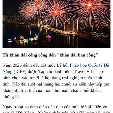
Từ khán đài công cộng đến "khán đài ban công"
Năm 2026 đánh dấu cột mốc
Lễ hội Pháo hoa Quốc tế Đà
Nẵng
(DIFF) được Tạp chí danh tiếng Travel + Leisure
bình chọn vào top 9 lễ hội đáng trải nghiệm nhất hành
tinh. Kéo dài suốt hai tháng hè, chuỗi sự kiện này tiếp tục
khẳng định vị thế của một "thỏi nam châm" hút khách
khổng lồ.
Ngay trong ba đêm diễn đầu tiên của mùa lễ hội 2026 với
chủ đề "Đà Nẵng - Những chân trời kết nối", toàn bộ khán