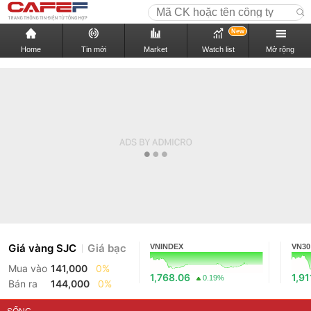
New
Home
Tin mới
Market
Watch list
Mở rộng
Giá vàng SJC
Giá bạc
VNINDEX
VN30
Mua vào
141,000
0%
1,768.06
1,91
0.19%
Bán ra
144,000
0%