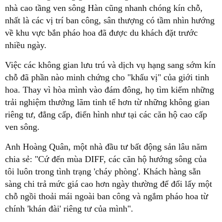
nhà cao tầng ven sông Hàn cũng nhanh chóng kín chỗ,
nhất là các vị trí ban công, sân thượng có tầm nhìn hướng
về khu vực bắn pháo hoa đã được du khách đặt trước
nhiều ngày.
Việc các không gian lưu trú và dịch vụ hạng sang sớm kín
chỗ đã phần nào minh chứng cho "khẩu vị" của giới tinh
hoa. Thay vì hòa mình vào đám đông, họ tìm kiếm những
trải nghiệm thưởng lãm tinh tế hơn từ những không gian
riêng tư, đẳng cấp, điển hình như tại các căn hộ cao cấp
ven sông.
Anh Hoàng Quân, một nhà đầu tư bất động sản lâu năm
chia sẻ: "Cứ đến mùa DIFF, các căn hộ hướng sông của
tôi luôn trong tình trạng 'cháy phòng'. Khách hàng sẵn
sàng chi trả mức giá cao hơn ngày thường để đổi lấy một
chỗ ngồi thoải mái ngoài ban công và ngắm pháo hoa từ
chính 'khán đài' riêng tư của mình".