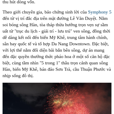
thu hút dòng vốn.
Theo giới chuyên gia, bảo chứng sinh lời của
Symphony 5
đến từ vị trí đắc địa trên mặt đường Lê Văn Duyệt. Nằm
soi bóng sông Hàn, tòa tháp thừa hưởng trọn vẹn sự sầm
uất từ "trục du lịch - giải trí - lưu trú" ven sông, đồng thời
dễ dàng kết nối đến biển Mỹ Khê, trung tâm hành chính,
sân bay quốc tế và tổ hợp Da Nang Downtown. Đặc biệt,
với lợi thế nằm đối diện bãi bắn bên sông, dự án mang
đến đặc quyền thưởng thức pháo hoa ở một số căn hộ đặc
biệt, cùng tầm nhìn "5 trong 1" thâu trọn cảnh quan sông
Hàn, biển Mỹ Khê, bán đảo Sơn Trà, cầu Thuận Phước và
nhịp sống đô thị.