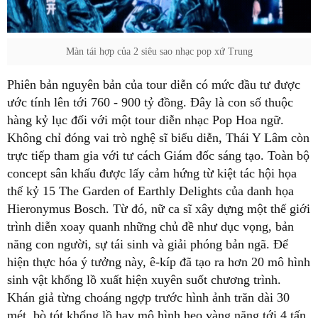
Màn tái hợp của 2 siêu sao nhạc pop xứ Trung
Phiên bản nguyên bản của tour diễn có mức đầu tư được
ước tính lên tới 760 - 900 tỷ đồng. Đây là con số thuộc
hàng kỷ lục đối với một tour diễn nhạc Pop Hoa ngữ.
Không chỉ đóng vai trò nghệ sĩ biểu diễn, Thái Y Lâm còn
trực tiếp tham gia với tư cách Giám đốc sáng tạo. Toàn bộ
concept sân khấu được lấy cảm hứng từ kiệt tác hội họa
thế kỷ 15 The Garden of Earthly Delights của danh họa
Hieronymus Bosch. Từ đó, nữ ca sĩ xây dựng một thế giới
trình diễn xoay quanh những chủ đề như dục vọng, bản
năng con người, sự tái sinh và giải phóng bản ngã. Để
hiện thực hóa ý tưởng này, ê-kíp đã tạo ra hơn 20 mô hình
sinh vật khổng lồ xuất hiện xuyên suốt chương trình.
Khán giả từng choáng ngợp trước hình ảnh trăn dài 30
mét, bò tót khổng lồ hay mô hình heo vàng nặng tới 4 tấn.