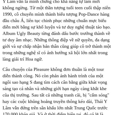
Y Lâm vẫn là minh chứng cho khả năng tự làm mới
không ngừng. Từ một thần tượng tuổi teen cuối thập niên
1990, cô chuyển mình thành biểu tượng Pop-Dance hàng
đầu châu Á, liên tục chinh phục những chuẩn mực biểu
diễn mới bằng sự khổ luyện và tư duy nghệ thuật táo bạo.
Album Ugly Beauty từng đánh dấu bước trưởng thành về
tư duy âm nhạc. Những thông điệp về nữ quyền, đa dạng
giới và sự chấp nhận bản thân cũng giúp cô trở thành một
trong những nghệ sĩ có ảnh hưởng xã hội lớn nhất trong
làng giải trí Hoa ngữ.
Câu chuyện của Pleasure không đơn thuần là một tour
diễn thành công. Nó còn phản ánh hành trình của một
ngôi sao hạng S đang tìm cách cân bằng giữa khát vọng
sáng tạo cá nhân và những giới hạn ngày càng khắt khe
của thị trường. Sau tất cả những tranh cãi, bị "cấm sóng"
hay các cuộc khủng hoảng truyền thông kéo dài, Thái Y
Lâm vẫn đứng trên sân khấu lớn nhất Trung Quốc trước
170.000 khán giả. Và ở thời điểm hiện tại, đó có lẽ là