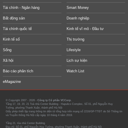
Tài chính - Ngân hàng
Smart Money
Bất động sản
Doanh nghiệp
Tài chính quốc tế
Kinh tế vĩ mô - Đầu tư
Kinh tế số
Thị trường
Sống
Lifestyle
Xã hội
Lịch sự kiện
Báo cáo phân tích
Watch List
eMagazine
© Copyright 2007 - 2026 -
Công ty Cổ phần VCCorp.
Tầng 17, 19, 20, 21 Toà nhà Center Building - Hapulico Complex, Số 01, phố Nguyễn Huy
Tưởng, phường Thanh Xuân, thành phố Hà Nội
Giấy phép thiết lập trang thông tin điện tử tổng hợp trên mạng số 2216/GP-TTĐT do Sở Thông tin
và Truyền thông Hà Nội cấp ngày 10 tháng 4 năm 2019.
Tầng 21, tòa nhà Center Building.
Địa chỉ: Số 01, phố Nguyễn Huy Tưởng, phường Thanh Xuân, thành phố Hà Nội