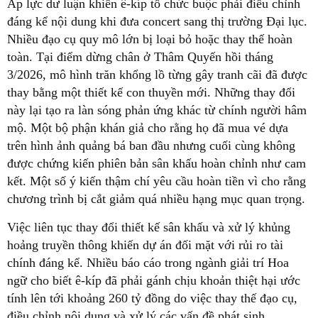
Áp lực dư luận khiến ê-kíp tổ chức buộc phải điều chỉnh
đáng kể nội dung khi đưa concert sang thị trường Đại lục.
Nhiều đạo cụ quy mô lớn bị loại bỏ hoặc thay thế hoàn
toàn. Tại điểm dừng chân ở Thâm Quyến hồi tháng
3/2026, mô hình trăn khổng lồ từng gây tranh cãi đã được
thay bằng một thiết kế con thuyền mới. Những thay đổi
này lại tạo ra làn sóng phản ứng khác từ chính người hâm
mộ. Một bộ phận khán giả cho rằng họ đã mua vé dựa
trên hình ảnh quảng bá ban đầu nhưng cuối cùng không
được chứng kiến phiên bản sân khấu hoàn chỉnh như cam
kết. Một số ý kiến thậm chí yêu cầu hoàn tiền vì cho rằng
chương trình bị cắt giảm quá nhiều hạng mục quan trọng.
Việc liên tục thay đổi thiết kế sân khấu và xử lý khủng
hoảng truyền thông khiến dự án đối mặt với rủi ro tài
chính đáng kể. Nhiều báo cáo trong ngành giải trí Hoa
ngữ cho biết ê-kíp đã phải gánh chịu khoản thiệt hại ước
tính lên tới khoảng 260 tỷ đồng do việc thay thế đạo cụ,
điều chỉnh nội dung và xử lý các vấn đề phát sinh.