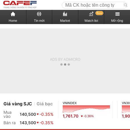
New
Home
Tin mới
Market
Watch list
Mở rộng
Giá vàng SJC
Giá bạc
VNINDEX
VN30
Mua
140,500
-0.35%
1,761.70
1,90
vào
-0.36%
Bán ra
143,500
-0.35%