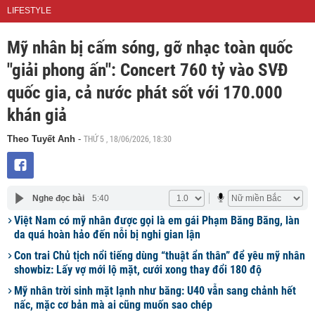
LIFESTYLE
Mỹ nhân bị cấm sóng, gỡ nhạc toàn quốc
"giải phong ấn": Concert 760 tỷ vào SVĐ
quốc gia, cả nước phát sốt với 170.000
khán giả
THỨ 5 , 18/06/2026, 18:30
Theo Tuyết Anh
-
Nghe đọc bài
5:40
Việt Nam có mỹ nhân được gọi là em gái Phạm Băng Băng, làn
da quá hoàn hảo đến nỗi bị nghi gian lận
Con trai Chủ tịch nổi tiếng dùng “thuật ẩn thân” để yêu mỹ nhân
showbiz: Lấy vợ mới lộ mặt, cưới xong thay đổi 180 độ
Mỹ nhân trời sinh mặt lạnh như băng: U40 vẫn sang chảnh hết
nấc, mặc cơ bản mà ai cũng muốn sao chép