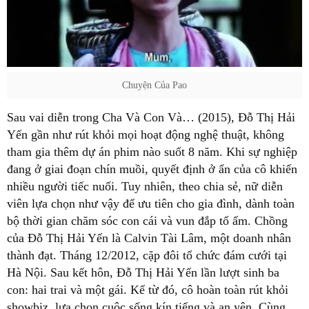
Chuyện Của Pao
Sau vai diễn trong Cha Và Con Và… (2015), Đỗ Thị Hải
Yến gần như rút khỏi mọi hoạt động nghệ thuật, không
tham gia thêm dự án phim nào suốt 8 năm. Khi sự nghiệp
đang ở giai đoạn chín muồi, quyết định ở ẩn của cô khiến
nhiều người tiếc nuối. Tuy nhiên, theo chia sẻ, nữ diễn
viên lựa chọn như vậy để ưu tiên cho gia đình, dành toàn
bộ thời gian chăm sóc con cái và vun đắp tổ ấm. Chồng
của Đỗ Thị Hải Yến là Calvin Tài Lâm, một doanh nhân
thành đạt. Tháng 12/2012, cặp đôi tổ chức đám cưới tại
Hà Nội. Sau kết hôn, Đỗ Thị Hải Yến lần lượt sinh ba
con: hai trai và một gái. Kể từ đó, cô hoàn toàn rút khỏi
showbiz, lựa chọn cuộc sống kín tiếng và an yên. Cùng