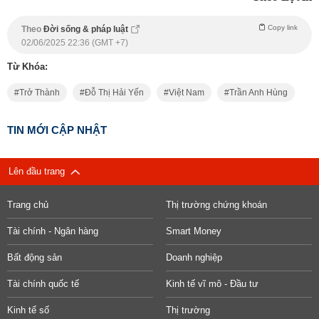
Copy link
Theo
Đời sống & pháp luật
02/06/2025 22:36 (GMT +7)
Từ Khóa:
Trở Thành
Đỗ Thị Hải Yến
Việt Nam
Trần Anh Hùng
TIN MỚI CẬP NHẬT
Lên đầu trang
Trang chủ
Thị trường chứng khoán
Tài chính - Ngân hàng
Smart Money
Bất động sản
Doanh nghiệp
Tài chính quốc tế
Kinh tế vĩ mô - Đầu tư
Kinh tế số
Thị trường