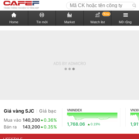
New
Home
Tin mới
Market
Watch list
Mở rộng
Giá vàng SJC
Giá bạc
VNINDEX
VN30
Mua vào
140,200
0.36%
1,768.06
1,91
0.19%
Bán ra
143,200
0.35%