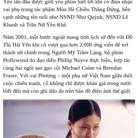
Yến lần đầu được giới yêu phim biết tới khi cô đảm nhận
vai phụ trong tác phẩm Mùa Hè Chiều Thẳng Đứng, bên
cạnh những tên tuổi như NSND Như Quỳnh, NSND Lê
Khanh và Trần Nữ Yên Khê.
Năm 2001, một bước ngoặt mang tính lịch sử đến với Đỗ
Thị Hải Yến khi cô vượt qua hơn 2.000 ứng viên để trở
thành nữ chính trong Người Mỹ Trầm Lặng, bộ phim
Hollywood do đạo diễn Phillip Noyce thực hiện, hợp tác
cùng hai ngôi sao gạo cội Michael Caine và Brendan
Fraser. Với vai Phượng – một phụ nữ Việt Nam giữa thời
cuộc chiến tranh, cô không chỉ được khán giả trong nước
biết đến mà còn ghi dấu ấn trên bản đồ điện ảnh thế giới.