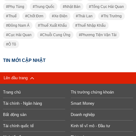
Phụ Tùng
Trung Quốc
Nhật Bản
Tổng Cục Hải Quan
Thuế
Chốt Đơn
Xe Điện
Thái Lan
Thị Trường
Đông Nam Á
Thuế Xuất Khẩu
Thuế Nhập Khẩu
Cục Hải Quan
Chuỗi Cung Ứng
Phương Tiện Vận Tải
Ô Tô
TIN MỚI CẬP NHẬT
Lên đầu trang
Trang chủ
Thị trường chứng khoán
Tài chính - Ngân hàng
Smart Money
Bất động sản
Doanh nghiệp
Tài chính quốc tế
Kinh tế vĩ mô - Đầu tư