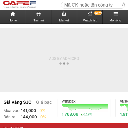
New
Home
Tin mới
Market
Watch list
Mở rộng
Giá vàng SJC
Giá bạc
VNINDEX
VN30
Mua vào
141,000
0%
1,768.06
1,91
0.19%
Bán ra
144,000
0%