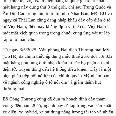
tô. Thực tế, Việt Nam hiện đang là quốc gia xuất khẩu
mặt hàng này đứng thứ 3 thế giới, chỉ sau Trung Quốc và
Ấn Độ. Các trung tâm ô tô lớn như Nhật Bản, Mỹ, EU và
ngay cả Thái Lan cũng đang nhập khẩu dây cáp điện ô tô
từ Việt Nam, điều này khẳng định vị thế của Việt Nam là
một mắt xích quan trọng trong chuỗi cung ứng vật tư lắp
ráp ô tô toàn cầu.
Từ ngày 3/5/2025, Văn phòng Đại diện Thương mại Mỹ
(USTR) đã chính thức áp dụng mức thuế 25% đối với 332
mặt hàng phụ tùng ô tô nhập khẩu từ các bộ phận cơ khí,
điện tử, truyền động đến hệ thống điều khiển. Đây là một
biện pháp tiếp nối nỗ lực của chính quyền Mỹ nhằm bảo
vệ ngành công nghiệp ô tô nội địa và giảm thâm hụt
thương mại.
Bộ Công Thương cũng đã đưa ra hoạch định đầy tham
vọng: đến năm 2045, ngành này sẽ tập trung vào sản xuất
xe điện, xe hybrid, xe sử dụng năng lượng tái tạo và nhiên