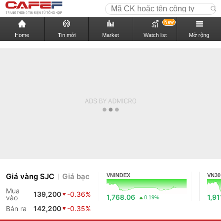
New
Home
Tin mới
Market
Watch list
Mở rộng
Giá vàng SJC
Giá bạc
VNINDEX
VN30
Mua
139,200
-0.36%
1,768.06
1,91
vào
0.19%
Bán ra
142,200
-0.35%