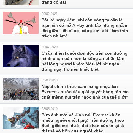
trang cổ đại
09/02/2021
Bất kể ngày đêm, chỉ cần công ty cần là
bạn liền có mặt? Hãy tỉnh táo, đừng nhầm
lẫn giữa "liệt sĩ nơi công sở" với "làm tròn
trách nhiệm"
20/07/2020
Chấp nhận là sói đơn độc trên con đường
mình chọn còn hơn là sống an phận làm
hài lòng người khác: Một đời rất ngắn,
đừng ngại trở nên khác biệt
03/09/2019
Nepal chính thức cấm mang nhựa lên
Everest - bước đầu giải quyết hàng tấn rác
chất thành núi trên "nóc nhà của thế giới"
28/05/2019
Bức ảnh mới về đỉnh núi Everest khiến
nhiều người chết lặng: Trên đường theo
đuổi giấc mơ, dưới đôi chân của ta lại là
thi thể vô hồn của người khác