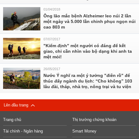
01/04/2018
Ông lão mắc bệnh Alzheimer leo núi 2 lần
một ngày và 5.000 lần chinh phục ngọn núi
cao 803 m
07/07/2017
"Kiểm định" một người có đáng để kết
giao, chỉ cần nhìn vào bộ dạng khi anh ta
mệt mỏi!
26/05/2017
Nước Ý nghĩ ra một ý tưởng "điên rồ" để
thúc đẩy ngành du lịch: “Cho không” 103
lâu đài, tháp, nhà trọ, nông trại và tu viện
Lên đầu trang
Trang chủ
Thị trường chứng khoán
Tài chính - Ngân hàng
Smart Money