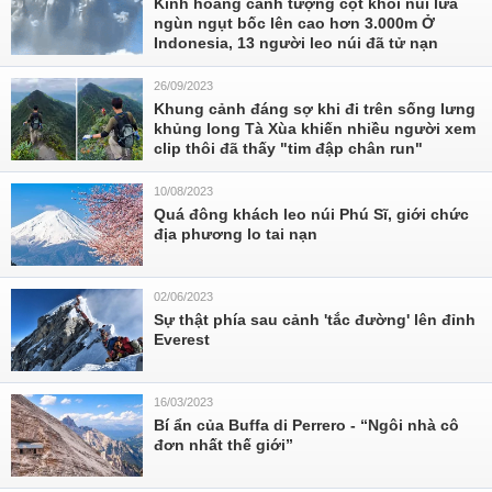
Kinh hoàng cảnh tượng cột khói núi lửa
ngùn ngụt bốc lên cao hơn 3.000m Ở
Indonesia, 13 người leo núi đã tử nạn
26/09/2023
Khung cảnh đáng sợ khi đi trên sống lưng
khủng long Tà Xùa khiến nhiều người xem
clip thôi đã thấy "tim đập chân run"
10/08/2023
Quá đông khách leo núi Phú Sĩ, giới chức
địa phương lo tai nạn
02/06/2023
Sự thật phía sau cảnh 'tắc đường' lên đỉnh
Everest
16/03/2023
Bí ẩn của Buffa di Perrero - “Ngôi nhà cô
đơn nhất thế giới”