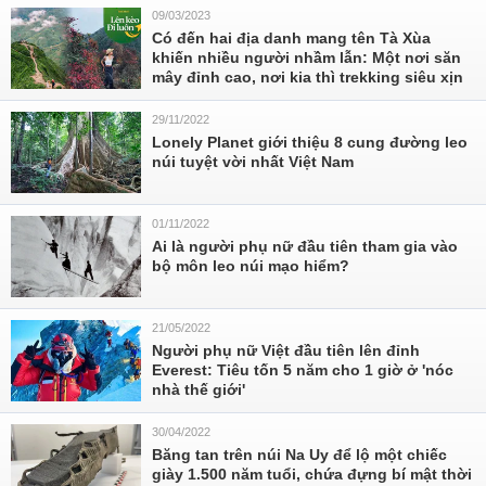
09/03/2023
Có đến hai địa danh mang tên Tà Xùa
khiến nhiều người nhầm lẫn: Một nơi săn
mây đỉnh cao, nơi kia thì trekking siêu xịn
29/11/2022
Lonely Planet giới thiệu 8 cung đường leo
núi tuyệt vời nhất Việt Nam
01/11/2022
Ai là người phụ nữ đầu tiên tham gia vào
bộ môn leo núi mạo hiểm?
21/05/2022
Người phụ nữ Việt đầu tiên lên đỉnh
Everest: Tiêu tốn 5 năm cho 1 giờ ở 'nóc
nhà thế giới'
30/04/2022
Băng tan trên núi Na Uy để lộ một chiếc
giày 1.500 năm tuổi, chứa đựng bí mật thời