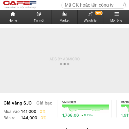
New
Home
Tin mới
Market
Watch list
Mở rộng
Giá vàng SJC
Giá bạc
VNINDEX
VN30
Mua vào
141,000
0%
1,768.06
1,91
0.19%
Bán ra
144,000
0%