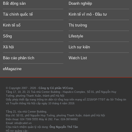
Bất động sản
Doanh nghiệp
Tài chính quốc tế
Kinh tế vĩ mô - Đầu tư
Kinh tế số
Thị trường
Sống
Lifestyle
Xã hội
Lịch sự kiện
Báo cáo phân tích
Watch List
eMagazine
© Copyright 2007 - 2026 -
Công ty Cổ phần VCCorp.
Tầng 17, 19, 20, 21 Toà nhà Center Building - Hapulico Complex, Số 01, phố Nguyễn Huy
Tưởng, phường Thanh Xuân, thành phố Hà Nội
Giấy phép thiết lập trang thông tin điện tử tổng hợp trên mạng số 2216/GP-TTĐT do Sở Thông tin
và Truyền thông Hà Nội cấp ngày 10 tháng 4 năm 2019.
Tầng 21, tòa nhà Center Building.
Địa chỉ: Số 01, phố Nguyễn Huy Tưởng, phường Thanh Xuân, thành phố Hà Nội
Điện thoại: 024 7309 5555 Máy lẻ 292. Fax: 024-39744082
Email: info@cafef.vn
Chịu trách nhiệm quản lý nội dung:
Ông Nguyễn Thế Tân
Hỗ trợ quảng cáo :