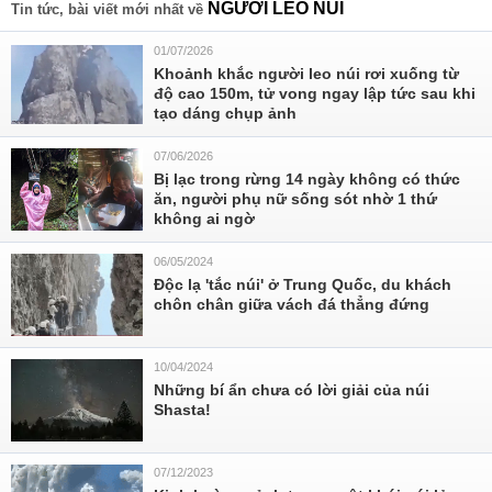
NGƯỜI LEO NÚI
Tin tức, bài viết mới nhất về
01/07/2026
Khoảnh khắc người leo núi rơi xuống từ
độ cao 150m, tử vong ngay lập tức sau khi
tạo dáng chụp ảnh
07/06/2026
Bị lạc trong rừng 14 ngày không có thức
ăn, người phụ nữ sống sót nhờ 1 thứ
không ai ngờ
06/05/2024
Độc lạ 'tắc núi' ở Trung Quốc, du khách
chôn chân giữa vách đá thẳng đứng
10/04/2024
Những bí ẩn chưa có lời giải của núi
Shasta!
07/12/2023