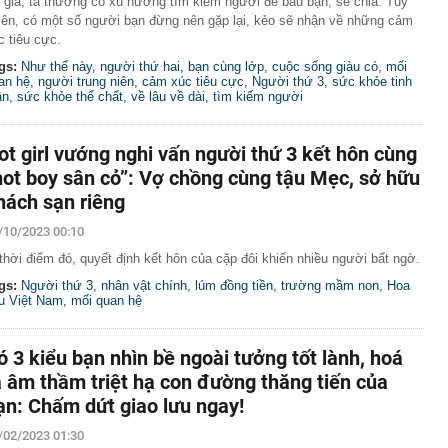
 già, ta thường có xu hướng tìm kiếm người để bầu bạn, sẻ chia. Tuy
iên, có một số người bạn đừng nên gặp lại, kẻo sẽ nhận về những cảm
c tiêu cực.
gs:
Như thế này
,
người thứ hai
,
bạn cùng lớp
,
cuộc sống giàu có
,
mối
an hệ
,
người trung niên
,
cảm xúc tiêu cực
,
Người thứ 3
,
sức khỏe tinh
ần
,
sức khỏe thể chất
,
về lâu về dài
,
tìm kiếm người
ot girl vướng nghi vấn người thứ 3 kết hôn cùng
hot boy sân cỏ”: Vợ chồng cùng tậu Mẹc, sở hữu
hách sạn riêng
/10/2023 00:10
thời điểm đó, quyết định kết hôn của cặp đôi khiến nhiều người bất ngờ.
gs:
Người thứ 3
,
nhân vật chính
,
lúm đồng tiền
,
trường mầm non
,
Hoa
u Việt Nam
,
mối quan hệ
ó 3 kiểu bạn nhìn bề ngoài tưởng tốt lành, hoá
a âm thầm triệt hạ con đường thăng tiến của
ạn: Chấm dứt giao lưu ngay!
/02/2023 01:30