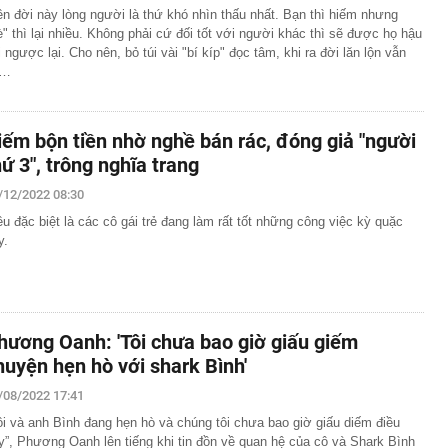
ên đời này lòng người là thứ khó nhìn thấu nhất. Bạn thì hiếm nhưng
è" thì lại nhiều. Không phải cứ đối tốt với người khác thì sẽ được họ hậu
i ngược lại. Cho nên, bỏ túi vài "bí kíp" đọc tâm, khi ra đời lăn lộn vẫn
ẽ…
iếm bộn tiền nhờ nghề bán rác, đóng giả "người
hứ 3", trông nghĩa trang
/12/2022 08:30
ều đặc biệt là các cô gái trẻ đang làm rất tốt những công việc kỳ quặc
y.
hương Oanh: 'Tôi chưa bao giờ giấu giếm
huyện hẹn hò với shark Bình'
/08/2022 17:41
ôi và anh Bình đang hẹn hò và chúng tôi chưa bao giờ giấu diếm điều
y”, Phương Oanh lên tiếng khi tin đồn về quan hệ của cô và Shark Bình