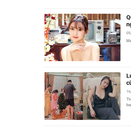
Q
n
05
Mi
L
c
16
Th
ba