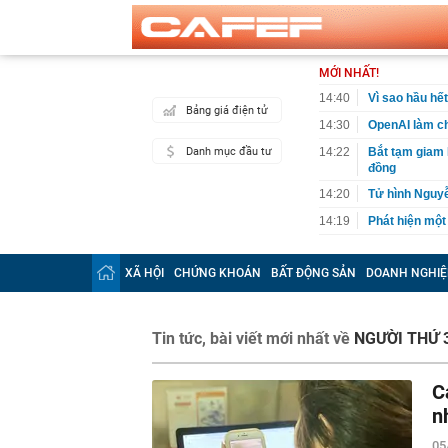
MỚI NHẤT!
14:40
Vì sao hầu hế
Bảng giá điện tử
14:30
OpenAI làm ch
Danh mục đầu tư
14:22
Bắt tạm giam 
đồng
14:20
Tử hình Nguy
14:19
Phát hiện một
14:10
Chính phủ đề 
nghiệp có doa
XÃ HỘI
CHỨNG KHOÁN
BẤT ĐỘNG SẢN
DOANH NGHIỆ
14:09
Việt kiều 3 lầ
kinh doanh th
14:06
Bê bối đế chế
Tin tức, bài viết mới nhất về
NGƯỜI THỨ 
độc quyền, đối
14:04
TPHCM sửa kế 
C
14:01
Một người có 
n
mình
14:00
Công an có cả
05