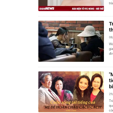
tr
T
t
08
Wa
gi
đì
"
t
b
29
Tr
qu
cò