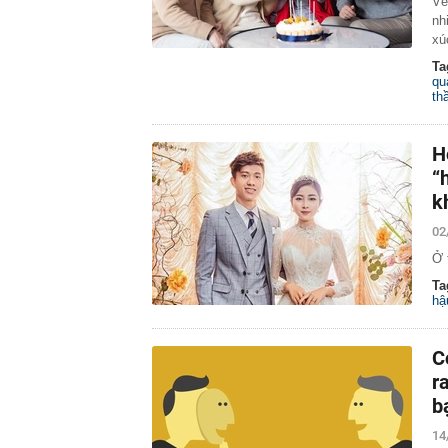
Về
nh
xú
Ta
qu
th
H
“
k
02
Ở 
Ta
hậ
C
r
b
14