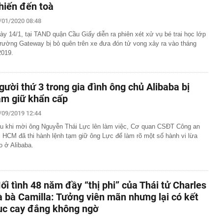
hiến đến toà
/01/2020 08:48
ày 14/1, tại TAND quận Cầu Giấy diễn ra phiên xét xử vụ bé trai học lớp
trường Gateway bị bỏ quên trên xe đưa đón tử vong xảy ra vào tháng
2019.
gười thứ 3 trong gia đình ông chủ Alibaba bị
ạm giữ khẩn cấp
/09/2019 12:44
u khi mời ông Nguyễn Thái Lực lên làm việc, Cơ quan CSĐT Công an
 HCM đã thi hành lệnh tạm giữ ông Lực để làm rõ một số hành vi lừa
o ở Alibaba.
ối tình 48 năm đầy “thị phi” của Thái tử Charles
à bà Camilla: Tưởng viên mãn nhưng lại có kết
ục cay đắng không ngờ