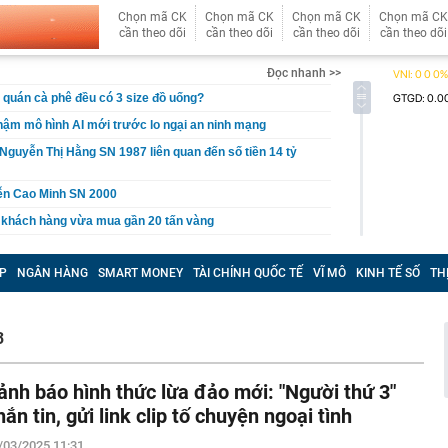
Chọn mã CK
Chọn mã CK
Chọn mã CK
Chọn mã CK
cần theo dõi
cần theo dõi
cần theo dõi
cần theo dõi
Đọc nhanh >>
t quán cà phê đều có 3 size đồ uống?
ậm mô hình AI mới trước lo ngại an ninh mạng
Nguyễn Thị Hằng SN 1987 liên quan đến số tiền 14 tỷ
ễn Cao Minh SN 2000
 khách hàng vừa mua gần 20 tấn vàng
xuất giảm 30% thuế thu nhập cho hộ kinh doanh, doanh
nh thu đến 10 tỷ đồng
P
NGÂN HÀNG
SMART MONEY
TÀI CHÍNH QUỐC TẾ
VĨ MÔ
KINH TẾ SỐ
TH
n lọt top đẹp nhất thế giới: Về Việt Nam làm Á hậu là phụ,
ứ này là chính
 du lịch lớn nhất Trung Quốc: Ép khách sạn ký hợp đồng
3
 tác không thể tự quyết định giá
hoạch đấu giá 8 lô đất tại Khu đô thị mới Thủ Thiêm
ảnh báo hình thức lừa đảo mới: "Người thứ 3"
3 thói quen này chứng tỏ họ đang sống giả tạo với chính
hắn tin, gửi link clip tố chuyện ngoại tình
nh báo quan trọng đến người thường xuyên nhận tiền
/03/2025 11:31