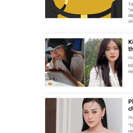
Tr
"b
đã
s
K
t
04
Đi
nà
P
c
26
“T
nà