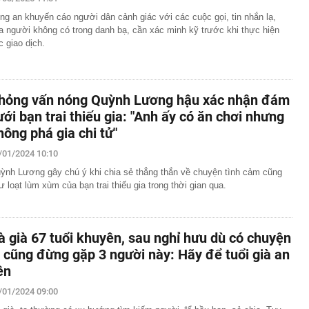
ng an khuyến cáo người dân cảnh giác với các cuộc gọi, tin nhắn lạ,
 siêu đập thủy điện lớn nhất thế giới, gấp 3 lần Tam
a người không có trong danh bạ, cần xác minh kỹ trước khi thực hiện
ng giềng Tây Nam lo ngại, lập tức ra đề nghị với Bắc
c giao dịch.
chuyển 1,1 tỷ đồng vào tài khoản của chính mình, người
ng an chặn giao dịch
” 1.450 tấn cùng nâng khung thép 125 tấn cho nhà hát
hỏng vấn nóng Quỳnh Lương hậu xác nhận đám
ưới bạn trai thiếu gia: "Anh ấy có ăn chơi nhưng
ơn 1,3 tỷ đồng
hông phá gia chi tử"
 tại của Việt Anh - Quỳnh Nga
/01/2024 10:10
ng nhiều gia đình thích đặt 1 lọ dầu gió trong nhà vệ
ỳnh Lương gây chú ý khi chia sẻ thẳng thắn về chuyện tình cảm cũng
ư loạt lùm xùm của bạn trai thiếu gia trong thời gian qua.
p nghẹt lực lượng Ukraine
 phép titan, Chủ tịch Tập đoàn Hưng Thịnh lãnh 10 năm tù
, phát hiện bí mật dưới mỏ đa kim loại vàng, bạc - thân
à già 67 tuổi khuyên, sau nghỉ hưu dù có chuyện
 thường hé lộ dư địa khai thác lớn
ì cũng đừng gặp 3 người này: Hãy để tuổi già an
ên
/01/2024 09:00