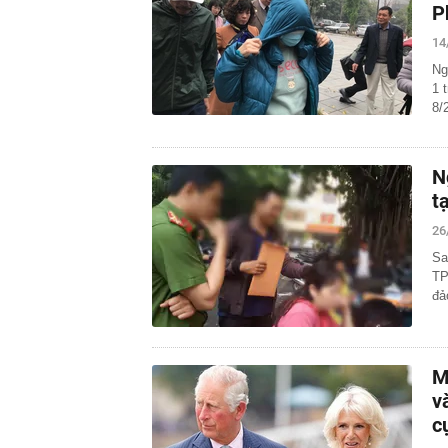
P
14
Ng
1 
8/
N
t
26
Sa
TP
đả
M
v
c