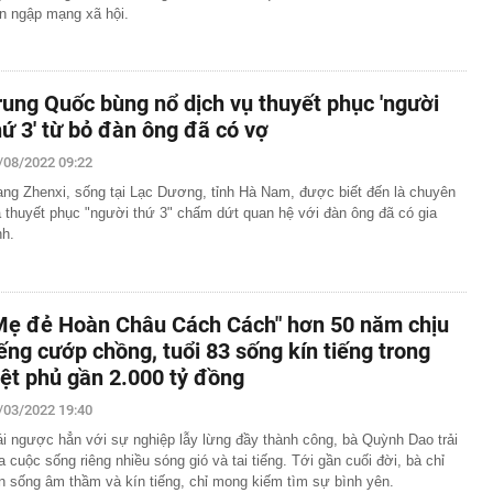
àn ngập mạng xã hội.
rung Quốc bùng nổ dịch vụ thuyết phục 'người
hứ 3' từ bỏ đàn ông đã có vợ
/08/2022 09:22
ng Zhenxi, sống tại Lạc Dương, tỉnh Hà Nam, được biết đến là chuyên
a thuyết phục "người thứ 3" chấm dứt quan hệ với đàn ông đã có gia
nh.
Mẹ đẻ Hoàn Châu Cách Cách" hơn 50 năm chịu
iếng cướp chồng, tuổi 83 sống kín tiếng trong
iệt phủ gần 2.000 tỷ đồng
/03/2022 19:40
ái ngược hẳn với sự nghiệp lẫy lừng đầy thành công, bà Quỳnh Dao trải
a cuộc sống riêng nhiều sóng gió và tai tiếng. Tới gần cuối đời, bà chỉ
n sống âm thầm và kín tiếng, chỉ mong kiếm tìm sự bình yên.