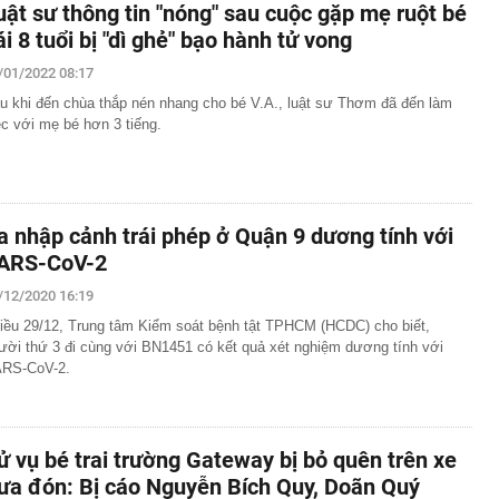
uật sư thông tin "nóng" sau cuộc gặp mẹ ruột bé
ái 8 tuổi bị "dì ghẻ" bạo hành tử vong
/01/2022 08:17
u khi đến chùa thắp nén nhang cho bé V.A., luật sư Thơm đã đến làm
ệc với mẹ bé hơn 3 tiếng.
a nhập cảnh trái phép ở Quận 9 dương tính với
ARS-CoV-2
/12/2020 16:19
iều 29/12, Trung tâm Kiểm soát bệnh tật TPHCM (HCDC) cho biết,
ười thứ 3 đi cùng với BN1451 có kết quả xét nghiệm dương tính với
RS-CoV-2.
ử vụ bé trai trường Gateway bị bỏ quên trên xe
ưa đón: Bị cáo Nguyễn Bích Quy, Doãn Quý