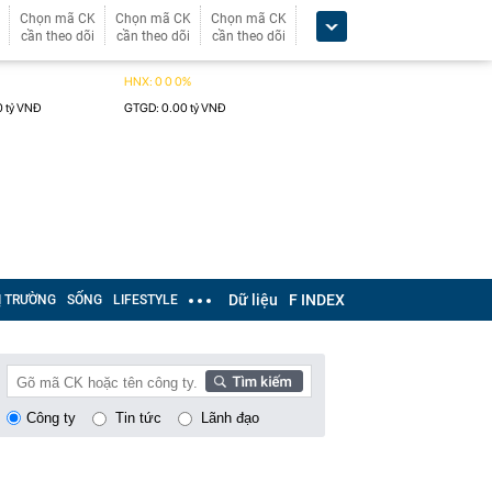
Chọn mã CK
Chọn mã CK
Chọn mã CK
cần theo dõi
cần theo dõi
cần theo dõi
Dữ liệu
F INDEX
Ị TRƯỜNG
SỐNG
LIFESTYLE
Công ty
Tin tức
Lãnh đạo