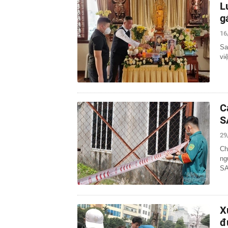
L
g
16
Sa
vi
C
S
29
Ch
ng
SA
X
đ