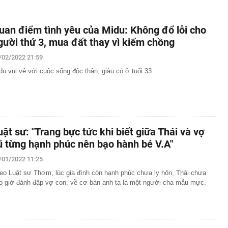
uan điểm tình yêu của Midu: Không đổ lỗi cho
gười thứ 3, mua đất thay vì kiếm chồng
/02/2022 21:59
du vui vẻ với cuộc sống độc thân, giàu có ở tuổi 33.
uật sư: "Trang bực tức khi biết giữa Thái và vợ
ũ từng hạnh phúc nên bạo hành bé V.A"
/01/2022 11:25
eo Luật sư Thơm, lúc gia đình còn hạnh phúc chưa ly hôn, Thái chưa
o giờ đánh đập vợ con, về cơ bản anh ta là một người cha mẫu mực.