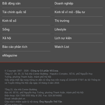
Bất động sản
Doanh nghiệp
Tài chính quốc tế
Kinh tế vĩ mô - Đầu tư
Kinh tế số
Thị trường
Sống
Lifestyle
Xã hội
Lịch sự kiện
Báo cáo phân tích
Watch List
eMagazine
© Copyright 2007 - 2026 -
Công ty Cổ phần VCCorp.
Tầng 17, 19, 20, 21 Toà nhà Center Building - Hapulico Complex, Số 01, phố Nguyễn Huy
Tưởng, phường Thanh Xuân, thành phố Hà Nội
Giấy phép thiết lập trang thông tin điện tử tổng hợp trên mạng số 2216/GP-TTĐT do Sở Thông tin
và Truyền thông Hà Nội cấp ngày 10 tháng 4 năm 2019.
Tầng 21, tòa nhà Center Building.
Địa chỉ: Số 01, phố Nguyễn Huy Tưởng, phường Thanh Xuân, thành phố Hà Nội
Điện thoại: 024 7309 5555 Máy lẻ 292. Fax: 024-39744082
Email: info@cafef.vn
Chịu trách nhiệm quản lý nội dung:
Ông Nguyễn Thế Tân
Hỗ trợ quảng cáo :