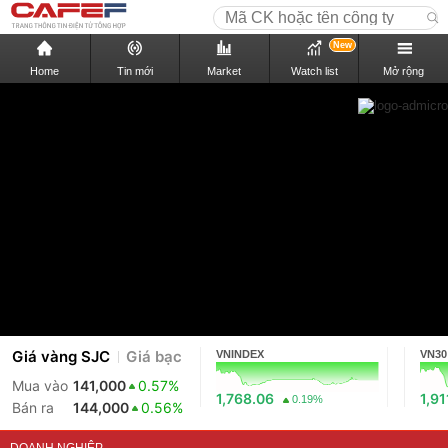
New
Home
Tin mới
Market
Watch list
Mở rộng
Giá vàng SJC
Giá bạc
VNINDEX
VN30
Mua vào
141,000
0.57%
1,768.06
1,91
0.19%
Bán ra
144,000
0.56%