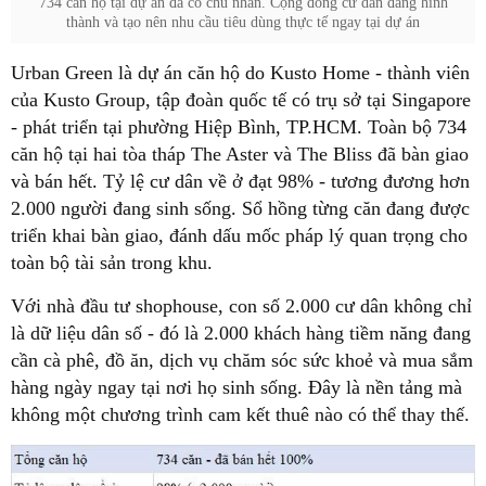
734 căn hộ tại dự án đã có chủ nhân. Cộng đồng cư dân đang hình
thành và tạo nên nhu cầu tiêu dùng thực tế ngay tại dự án
Urban Green là dự án căn hộ do Kusto Home - thành viên
của Kusto Group, tập đoàn quốc tế có trụ sở tại Singapore
- phát triển tại phường Hiệp Bình, TP.HCM. Toàn bộ 734
căn hộ tại hai tòa tháp The Aster và The Bliss đã bàn giao
và bán hết. Tỷ lệ cư dân về ở đạt 98% - tương đương hơn
2.000 người đang sinh sống. Sổ hồng từng căn đang được
triển khai bàn giao, đánh dấu mốc pháp lý quan trọng cho
toàn bộ tài sản trong khu.
Với nhà đầu tư shophouse, con số 2.000 cư dân không chỉ
là dữ liệu dân số - đó là 2.000 khách hàng tiềm năng đang
cần cà phê, đồ ăn, dịch vụ chăm sóc sức khoẻ và mua sắm
hàng ngày ngay tại nơi họ sinh sống. Đây là nền tảng mà
không một chương trình cam kết thuê nào có thể thay thế.