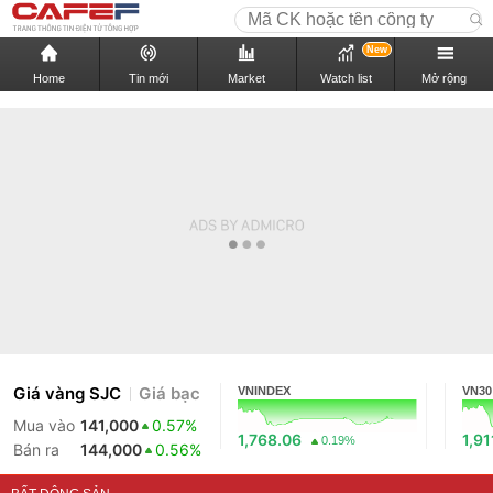
New
Home
Tin mới
Market
Watch list
Mở rộng
Giá vàng SJC
Giá bạc
VNINDEX
VN30
Mua vào
141,000
0.57%
1,768.06
1,91
0.19%
Bán ra
144,000
0.56%