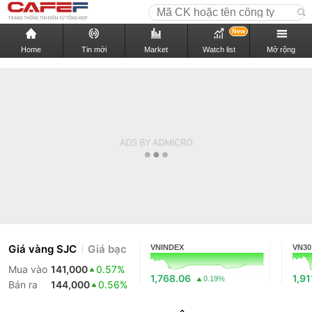
New
Home
Tin mới
Market
Watch list
Mở rộng
Giá vàng SJC
Giá bạc
VNINDEX
VN30
Mua vào
141,000
0.57%
1,768.06
1,91
0.19%
Bán ra
144,000
0.56%