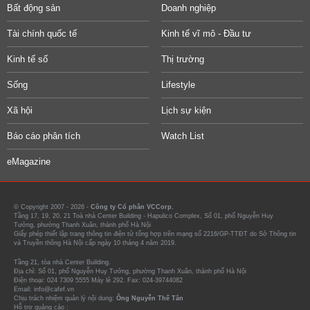
Bất động sản
Doanh nghiệp
Tài chính quốc tế
Kinh tế vĩ mô - Đầu tư
Kinh tế số
Thị trường
Sống
Lifestyle
Xã hội
Lịch sự kiện
Báo cáo phân tích
Watch List
eMagazine
© Copyright 2007 - 2026 -
Công ty Cổ phần VCCorp.
Tầng 17, 19, 20, 21 Toà nhà Center Building - Hapulico Complex, Số 01, phố Nguyễn Huy
Tưởng, phường Thanh Xuân, thành phố Hà Nội
Giấy phép thiết lập trang thông tin điện tử tổng hợp trên mạng số 2216/GP-TTĐT do Sở Thông tin
và Truyền thông Hà Nội cấp ngày 10 tháng 4 năm 2019.
Tầng 21, tòa nhà Center Building.
Địa chỉ: Số 01, phố Nguyễn Huy Tưởng, phường Thanh Xuân, thành phố Hà Nội
Điện thoại: 024 7309 5555 Máy lẻ 292. Fax: 024-39744082
Email: info@cafef.vn
Chịu trách nhiệm quản lý nội dung:
Ông Nguyễn Thế Tân
Hỗ trợ quảng cáo :