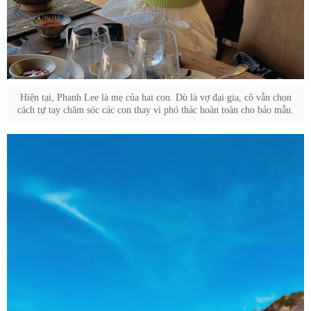
Hiện tại, Phanh Lee là mẹ của hai con. Dù là vợ đại gia, cô vẫn chọn
cách tự tay chăm sóc các con thay vì phó thác hoàn toàn cho bảo mẫu.