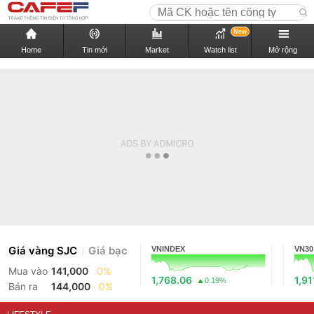
New
Home
Tin mới
Market
Watch list
Mở rộng
Giá vàng SJC
Giá bạc
VNINDEX
VN30
Mua vào
141,000
0%
1,768.06
1,91
0.19%
Bán ra
144,000
0%