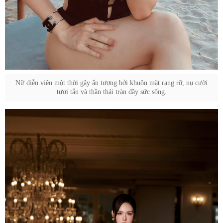
Nữ diễn viên một thời gây ấn tượng bởi khuôn mặt rạng rỡ, nụ cười
tươi tắn và thần thái tràn đầy sức sống.