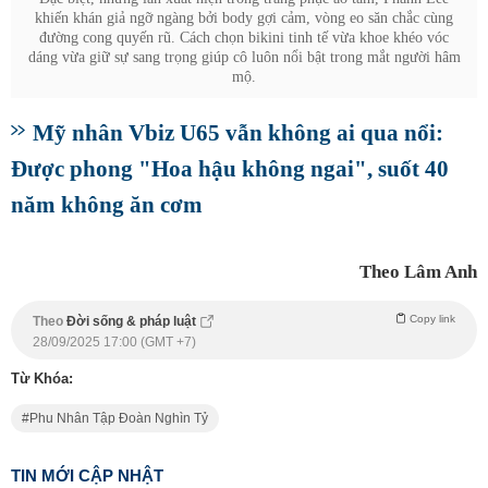
khiến khán giả ngỡ ngàng bởi body gợi cảm, vòng eo săn chắc cùng
đường cong quyến rũ. Cách chọn bikini tinh tế vừa khoe khéo vóc
dáng vừa giữ sự sang trọng giúp cô luôn nổi bật trong mắt người hâm
mộ.
Mỹ nhân Vbiz U65 vẫn không ai qua nổi:
Được phong "Hoa hậu không ngai", suốt 40
năm không ăn cơm
Theo Lâm Anh
Copy link
Theo
Đời sống & pháp luật
28/09/2025 17:00 (GMT +7)
Từ Khóa:
Phu Nhân Tập Đoàn Nghìn Tỷ
TIN MỚI CẬP NHẬT