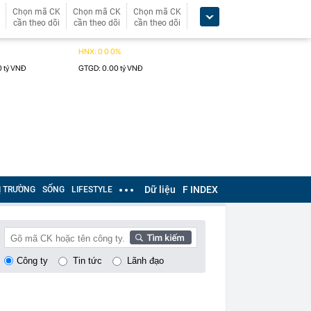
Chọn mã CK
Chọn mã CK
Chọn mã CK
cần theo dõi
cần theo dõi
cần theo dõi
Dữ liệu
F INDEX
Ị TRƯỜNG
SỐNG
LIFESTYLE
Công ty
Tin tức
Lãnh đạo