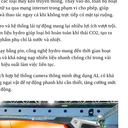
 các loại máy kéo truyền thống. Thay vào đó, toàn bộ hoạt
từ xa qua mạng internet trong phạm vi cho phép, giúp
và thao tác ngay cả khi không trực tiếp có mặt tại ruộng.
 và hệ thống lái tự động mang lại nhiều lợi ích vượt trội.
n liệu hydro giúp loại bỏ hoàn toàn khí thải CO2, tạo ra
phẩm phụ chỉ là nước và nhiệt.
ạy bằng pin, công nghệ hydro mang đến thời gian hoạt
n và khả năng nạp nhiên liệu nhanh chóng chỉ trong vài
 hiệu suất làm việc liên tục.
ích hợp hệ thống camera thông minh ứng dụng AI, có khả
 ngại vật để tự động phanh khi cần thiết, tăng cường mức
 động.