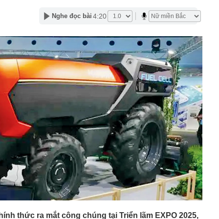
học thuộc BIG4 kinh tế miền Bắc có điểm chuẩn gần
4:20
Nghe đọc bài
 30 điểm
 hàng HDBank mới nhất tháng 8/2026: Gửi kỳ hạn nào có
hất?
ư phía Bắc công bố điểm chuẩn từ 15 điểm, tung quỹ học
ng chào mừng tân sinh viên
dân trên cả nước cần đặc biệt cảnh giác trước loại
hị 508 chủ phương tiện vi phạm có biển số sau nhanh
t nguội theo Nghị định 168
cất giấu tang vật của chủ hộ kinh doanh Huỳnh Hạ Thi
an Ngọc lên tiếng giữa đêm
shi giảm giá 80 triệu đồng tại đại lý, rẻ hơn Kia Morning
ại học Thương mại 2026 cao nhất 26,5
hính thức ra mắt công chúng tại Triển lãm EXPO 2025,