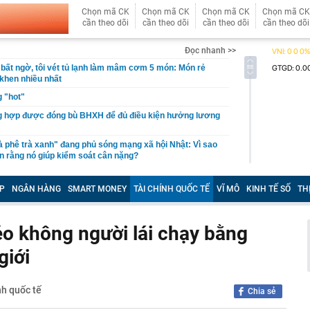
Chọn mã CK
Chọn mã CK
Chọn mã CK
Chọn mã CK
cần theo dõi
cần theo dõi
cần theo dõi
cần theo dõi
Đọc nhanh >>
bất ngờ, tôi vét tủ lạnh làm mâm cơm 5 món: Món rẻ
 khen nhiều nhất
 "hot"
 hợp được đóng bù BHXH để đủ điều kiện hưởng lương
 phê trà xanh" đang phủ sóng mạng xã hội Nhật: Vì sao
in rằng nó giúp kiểm soát cân nặng?
ộ Công an thông tin 7 cá nhân giao dịch vàng khoảng
P
NGÂN HÀNG
SMART MONEY
TÀI CHÍNH QUỐC TẾ
VĨ MÔ
KINH TẾ SỐ
TH
 trả cổ tức bằng cổ phiếu tỷ lệ 7%
un nước uống cần bỏ ngay
o không người lái chạy bằng
phú Phạm Nhật Vượng tham gia vào nền "kinh tế bạc" tỷ
giới
 Nam
iều chỉnh dự án đường sắt Lào Cai - Hà Nội - Hải Phòng?
 đám kể chuyện quá khứ với Bằng Kiều
nh quốc tế
Chia sẻ
ãi suất vào tháng 9