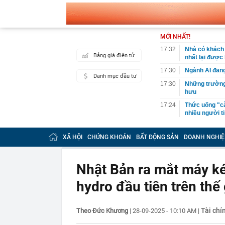
MỚI NHẤT!
17:32
Nhà có khách 
Bảng giá điện tử
nhất lại được
17:30
Ngành AI đang
Danh mục đầu tư
17:30
Những trường
hưu
17:24
Thức uống "cà
nhiều người t
17:15
TTCP chuyển B
2.084 tỷ đồng
XÃ HỘI
CHỨNG KHOÁN
BẤT ĐỘNG SẢN
DOANH NGHIỆ
17:15
Transimex sắp
17:11
3 thói quen đ
Nhật Bản ra mắt máy ké
17:10
Ái nữ nhà tỷ 
hydro đầu tiên trên thế 
USD của Việt
17:07
Vì sao phải đ
17:04
Nữ ca sĩ đình
Tài chí
Theo Đức Khương
|
28-09-2025 - 10:10 AM
|
17:00
Fed khó tăng l