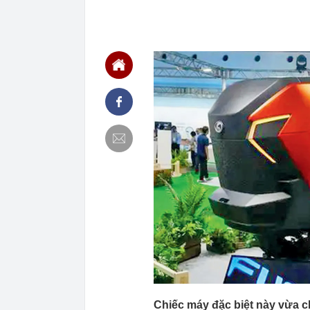
16:52
1 trường đại 
chạm ngưỡng
16:46
Lãi suất ngân
lãi suất cao n
16:44
1 trường ĐH t
bổng 55 tỷ đồ
16:43
Tất cả người 
camera sau
16:42
Công an đề ng
chóng nộp phạ
16:41
Khám xét nơi 
16:39
Ninh Dương L
16:35
Mẫu xe Mitsubi
16:34
Điểm chuẩn Đ
Chiếc máy đặc biệt này vừa c