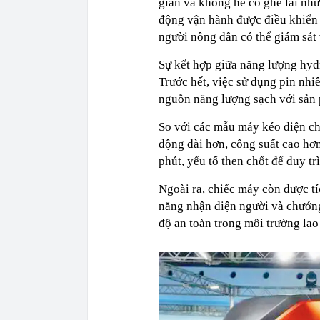
giản và không hề có ghế lái như
động vận hành được điều khiển 
người nông dân có thể giám sát 
Sự kết hợp giữa năng lượng hydro
Trước hết, việc sử dụng pin nhiê
nguồn năng lượng sạch với sản 
So với các mẫu máy kéo điện ch
động dài hơn, công suất cao hơ
phút, yếu tố then chốt để duy trì
Ngoài ra, chiếc máy còn được t
năng nhận diện người và chướng
độ an toàn trong môi trường lao